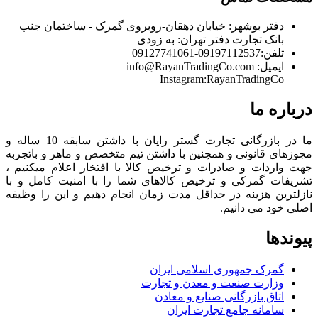
دفتر بوشهر:
خیابان دهقان-روبروی گمرک - ساختمان جنب
بانک تجارت
دفتر تهران:
به زودی
تلفن:
09197112537-09127741061
ایمیل:
info@RayanTradingCo.com
Instagram:RayanTradingCo
درباره ما
ما در بازرگانی تجارت گستر رایان با داشتن سابقه 10 ساله و
مجوزهای قانونی و همچنین با داشتن تیم متخصص و ماهر و باتجربه
جهت واردات و صادرات و ترخیص کالا با افتخار اعلام میکنیم ،
تشریفات گمرکی و ترخیص کالاهای شما را با امنیت کامل و با
نازلترین هزینه در حداقل مدت زمان انجام دهیم و این را وظیفه
اصلی خود می دانیم.
پیوندها
گمرک جمهوری اسلامی ایران
وزارت صنعت و معدن و تجارت
اتاق بازرگانی صنایع و معادن
سامانه جامع تجارت ایران