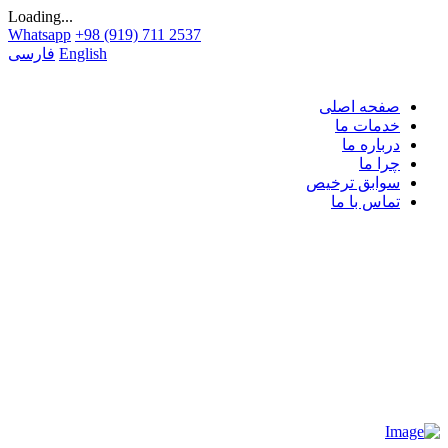
Loading...
Whatsapp
+98 (919) 711 2537
English
فارسی
صفحه اصلی
خدمات ما
درباره ما
چرا ما
سوابق ترخیص
تماس با ما