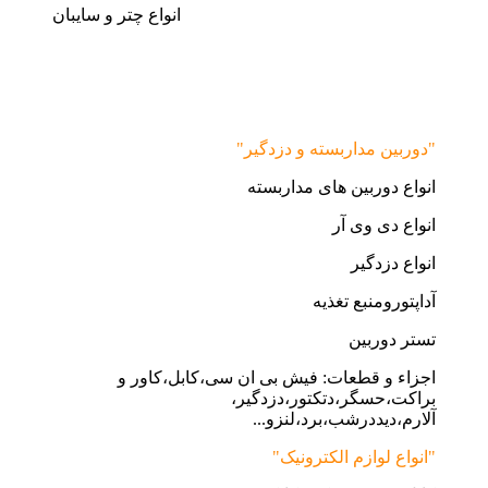
انواع چتر و سایبان
"دوربین مداربسته و دزدگیر"
انواع دوربین های مداربسته
انواع دی وی آر
انواع دزدگیر
آداپتورومنبع تغذیه
تستر دوربین
اجزاء و قطعات: فیش بی ان سی،کابل،کاور و
براکت،حسگر،دتکتور،دزدگیر،
آلارم،دیددرشب،برد،لنزو...
"انواع لوازم الکترونیک"