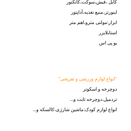
کابل ،فیش،سوکت،کانکتور
اینورتر،منبع تغذیه،آداپتور
ابزار:مولتی مترو،اهم متر
استابلایزر
یو پی اس
"انواع لوازم ورزشی و تفریحی"
دوچرخه و اسکوتر
تردمیل،دوچرخه ثابت و...
انواع لوازم کودک:ماشین شارژی،کالسکه و...