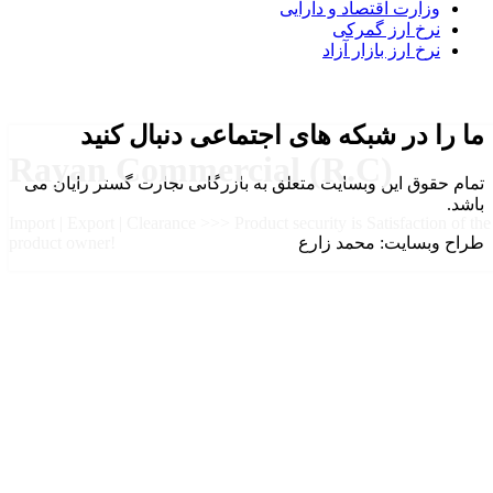
وزارت اقتصاد و دارایی
نرخ ارز گمرکی
نرخ ارز بازار آزاد
ما را در شبکه های اجتماعی دنبال کنید
Rayan Commercial (R.C)
تمام حقوق این وبسایت متعلق به بازرگانی تجارت گستر رایان می
باشد.
Import | Export | Clearance >>> Product security is Satisfaction of the
طراح وبسایت: محمد زارع
product owner!