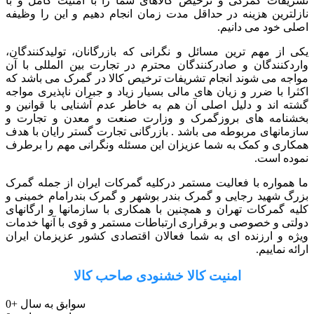
تشریفات گمرکی و ترخیص کالاهای شما را با امنیت کامل و با
نازلترین هزینه در حداقل مدت زمان انجام دهیم و این را وظیفه
اصلی خود می دانیم.
یکی از مهم ترین مسائل و نگرانی که بازرگانان، تولیدکنندگان،
واردکنندگان و صادرکنندگان محترم در تجارت بین المللی با آن
مواجه می شوند انجام تشریفات ترخیص کالا در گمرک می باشد که
اکثرا با ضرر و زیان های مالی بسیار زیاد و جبران ناپذیری مواجه
گشته اند و دلیل اصلی آن هم به خاطر عدم آشنایی با قوانین و
بخشنامه های بروزگمرک و وزارت صنعت و معدن و تجارت و
سازمانهای مربوطه می باشد . بازرگانی تجارت گستر رایان با هدف
همکاری و کمک به شما عزیزان این مسئله ونگرانی مهم را برطرف
نموده است.
ما همواره با فعالیت مستمر درکلیه گمرکات ایران از جمله گمرک
بزرگ شهید رجایی و گمرک بندر بوشهر و گمرک بندرامام خمینی و
کلیه گمرکات تهران و همچنین با همکاری با سازمانها و ارگانهای
دولتی و خصوصی و برقراری ارتباطات مستمر و قوی با آنها خدمات
ویژه و ارزنده ای به شما فعالان اقتصادی کشور عزیزمان ایران
ارائه نماییم.
امنیت کالا خشنودی صاحب کالا
سوابق به سال
+
0