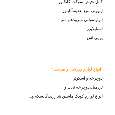
کابل ،فیش،سوکت،کانکتور
اینورتر،منبع تغذیه،آداپتور
ابزار:مولتی مترو،اهم متر
استابلایزر
یو پی اس
"انواع لوازم ورزشی و تفریحی"
دوچرخه و اسکوتر
تردمیل،دوچرخه ثابت و...
انواع لوازم کودک:ماشین شارژی،کالسکه و...