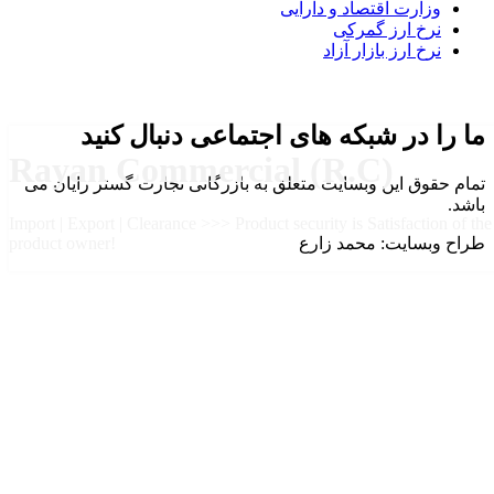
وزارت اقتصاد و دارایی
نرخ ارز گمرکی
نرخ ارز بازار آزاد
ما را در شبکه های اجتماعی دنبال کنید
Rayan Commercial (R.C)
تمام حقوق این وبسایت متعلق به بازرگانی تجارت گستر رایان می
باشد.
Import | Export | Clearance >>> Product security is Satisfaction of the
طراح وبسایت: محمد زارع
product owner!