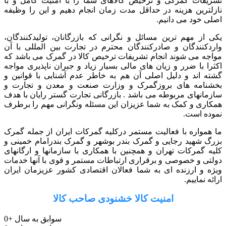
تشریفات گمرکی و ترخیص کالاهای شما را با امنیت کامل و با
نازلترین هزینه در حداقل مدت زمان انجام دهیم و این را وظیفه
اصلی خود می دانیم.
یکی از مهم ترین مسائل و نگرانی که بازرگانان، تولیدکنندگان،
واردکنندگان و صادرکنندگان محترم در تجارت بین المللی با آن
مواجه می شوند انجام تشریفات ترخیص کالا در گمرک می باشد که
اکثرا با ضرر و زیان های مالی بسیار زیاد و جبران ناپذیری مواجه
گشته اند و دلیل اصلی آن هم به خاطر عدم آشنایی با قوانین و
بخشنامه های بروزگمرک و وزارت صنعت و معدن و تجارت و
سازمانهای مربوطه می باشد . بازرگانی تجارت گستر رایان با هدف
همکاری و کمک به شما عزیزان این مسئله ونگرانی مهم را برطرف
نموده است.
ما همواره با فعالیت مستمر درکلیه گمرکات ایران از جمله گمرک
بزرگ شهید رجایی و گمرک بندر بوشهر و گمرک بندرامام خمینی و
کلیه گمرکات تهران و همچنین با همکاری با سازمانها و ارگانهای
دولتی و خصوصی و برقراری ارتباطات مستمر و قوی با آنها خدمات
ویژه و ارزنده ای به شما فعالان اقتصادی کشور عزیزمان ایران
ارائه نماییم.
امنیت کالا خشنودی صاحب کالا
سوابق به سال
+
0