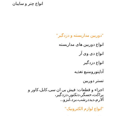
انواع چتر و سایبان
"دوربین مداربسته و دزدگیر"
انواع دوربین های مداربسته
انواع دی وی آر
انواع دزدگیر
آداپتورومنبع تغذیه
تستر دوربین
اجزاء و قطعات: فیش بی ان سی،کابل،کاور و
براکت،حسگر،دتکتور،دزدگیر،
آلارم،دیددرشب،برد،لنزو...
"انواع لوازم الکترونیک"