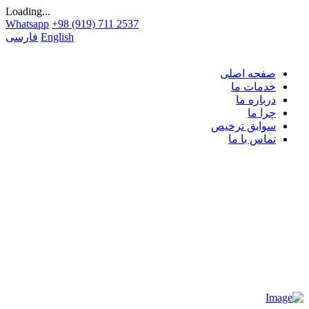
Loading...
Whatsapp
+98 (919) 711 2537
English
فارسی
صفحه اصلی
خدمات ما
درباره ما
چرا ما
سوابق ترخیص
تماس با ما