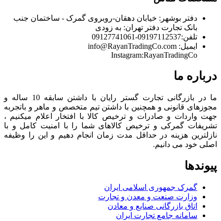
دفتر بوشهر:
خیابان دهقان-روبروی گمرک - ساختمان جنب
بانک تجارت
دفتر تهران:
به زودی
تلفن:
09197112537-09127741061
ایمیل:
info@RayanTradingCo.com
Instagram:RayanTradingCo
درباره ما
ما در بازرگانی تجارت گستر رایان با داشتن سابقه 10 ساله و
مجوزهای قانونی و همچنین با داشتن تیم متخصص و ماهر و باتجربه
جهت واردات و صادرات و ترخیص کالا با افتخار اعلام میکنیم ،
تشریفات گمرکی و ترخیص کالاهای شما را با امنیت کامل و با
نازلترین هزینه در حداقل مدت زمان انجام دهیم و این را وظیفه
اصلی خود می دانیم.
پیوندها
گمرک جمهوری اسلامی ایران
وزارت صنعت و معدن و تجارت
اتاق بازرگانی صنایع و معادن
سامانه جامع تجارت ایران