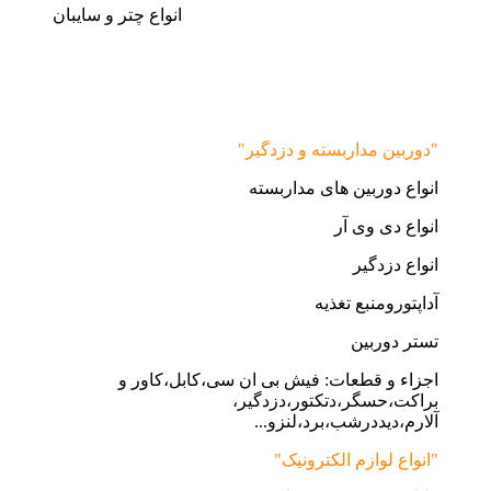
انواع چتر و سایبان
"دوربین مداربسته و دزدگیر"
انواع دوربین های مداربسته
انواع دی وی آر
انواع دزدگیر
آداپتورومنبع تغذیه
تستر دوربین
اجزاء و قطعات: فیش بی ان سی،کابل،کاور و
براکت،حسگر،دتکتور،دزدگیر،
آلارم،دیددرشب،برد،لنزو...
"انواع لوازم الکترونیک"