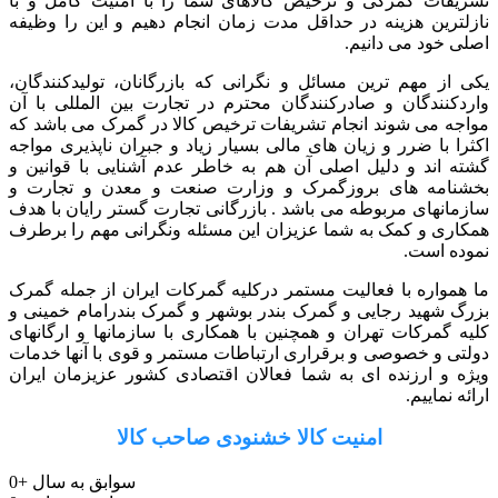
تشریفات گمرکی و ترخیص کالاهای شما را با امنیت کامل و با
نازلترین هزینه در حداقل مدت زمان انجام دهیم و این را وظیفه
اصلی خود می دانیم.
یکی از مهم ترین مسائل و نگرانی که بازرگانان، تولیدکنندگان،
واردکنندگان و صادرکنندگان محترم در تجارت بین المللی با آن
مواجه می شوند انجام تشریفات ترخیص کالا در گمرک می باشد که
اکثرا با ضرر و زیان های مالی بسیار زیاد و جبران ناپذیری مواجه
گشته اند و دلیل اصلی آن هم به خاطر عدم آشنایی با قوانین و
بخشنامه های بروزگمرک و وزارت صنعت و معدن و تجارت و
سازمانهای مربوطه می باشد . بازرگانی تجارت گستر رایان با هدف
همکاری و کمک به شما عزیزان این مسئله ونگرانی مهم را برطرف
نموده است.
ما همواره با فعالیت مستمر درکلیه گمرکات ایران از جمله گمرک
بزرگ شهید رجایی و گمرک بندر بوشهر و گمرک بندرامام خمینی و
کلیه گمرکات تهران و همچنین با همکاری با سازمانها و ارگانهای
دولتی و خصوصی و برقراری ارتباطات مستمر و قوی با آنها خدمات
ویژه و ارزنده ای به شما فعالان اقتصادی کشور عزیزمان ایران
ارائه نماییم.
امنیت کالا خشنودی صاحب کالا
سوابق به سال
+
0