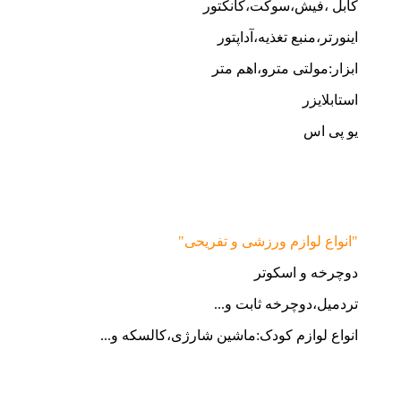
کابل ،فیش،سوکت،کانکتور
اینورتر،منبع تغذیه،آداپتور
ابزار:مولتی مترو،اهم متر
استابلایزر
یو پی اس
"انواع لوازم ورزشی و تفریحی"
دوچرخه و اسکوتر
تردمیل،دوچرخه ثابت و...
انواع لوازم کودک:ماشین شارژی،کالسکه و...