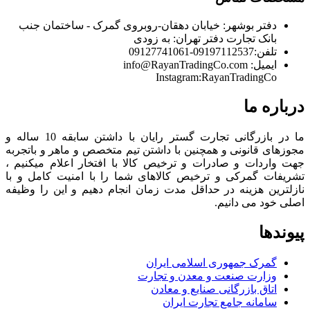
دفتر بوشهر:
خیابان دهقان-روبروی گمرک - ساختمان جنب
بانک تجارت
دفتر تهران:
به زودی
تلفن:
09197112537-09127741061
ایمیل:
info@RayanTradingCo.com
Instagram:RayanTradingCo
درباره ما
ما در بازرگانی تجارت گستر رایان با داشتن سابقه 10 ساله و
مجوزهای قانونی و همچنین با داشتن تیم متخصص و ماهر و باتجربه
جهت واردات و صادرات و ترخیص کالا با افتخار اعلام میکنیم ،
تشریفات گمرکی و ترخیص کالاهای شما را با امنیت کامل و با
نازلترین هزینه در حداقل مدت زمان انجام دهیم و این را وظیفه
اصلی خود می دانیم.
پیوندها
گمرک جمهوری اسلامی ایران
وزارت صنعت و معدن و تجارت
اتاق بازرگانی صنایع و معادن
سامانه جامع تجارت ایران