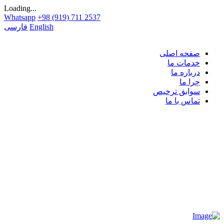
Loading...
Whatsapp
+98 (919) 711 2537
English
فارسی
صفحه اصلی
خدمات ما
درباره ما
چرا ما
سوابق ترخیص
تماس با ما