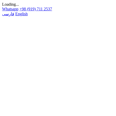
Loading...
Whatsapp
+98 (919) 711 2537
English
فارسی