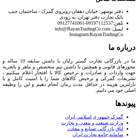
دفتر بوشهر:
خیابان دهقان-روبروی گمرک - ساختمان جنب
بانک تجارت
دفتر تهران:
به زودی
تلفن:
09197112537-09127741061
ایمیل:
info@RayanTradingCo.com
Instagram:RayanTradingCo
درباره ما
ما در بازرگانی تجارت گستر رایان با داشتن سابقه 10 ساله و
مجوزهای قانونی و همچنین با داشتن تیم متخصص و ماهر و باتجربه
جهت واردات و صادرات و ترخیص کالا با افتخار اعلام میکنیم ،
تشریفات گمرکی و ترخیص کالاهای شما را با امنیت کامل و با
نازلترین هزینه در حداقل مدت زمان انجام دهیم و این را وظیفه
اصلی خود می دانیم.
پیوندها
گمرک جمهوری اسلامی ایران
وزارت صنعت و معدن و تجارت
اتاق بازرگانی صنایع و معادن
سامانه جامع تجارت ایران