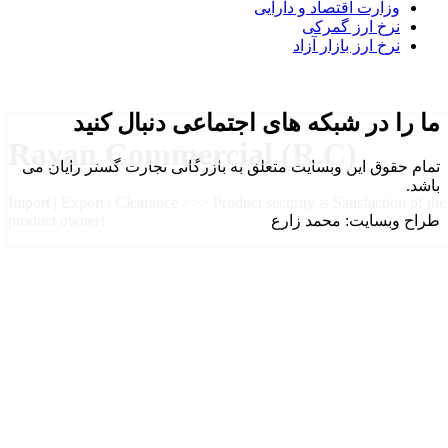
وزارت اقتصاد و دارایی
نرخ ارز گمرکی
نرخ ارز بازار آزاد
ما را در شبکه های اجتماعی دنبال کنید
Rayan Commercial (R.C)
تمام حقوق این وبسایت متعلق به بازرگانی تجارت گستر رایان می
باشد.
Import | Export | Clearance >>> Product security is Satisfaction of the
طراح وبسایت: محمد زارع
product owner!