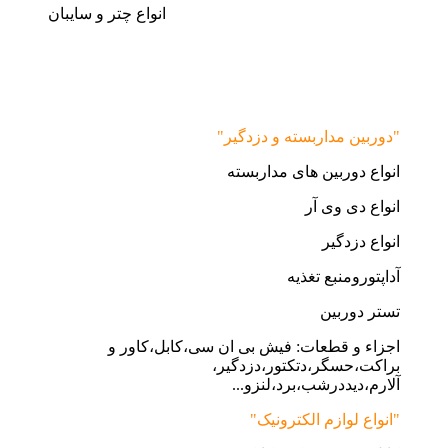
انواع چتر و سایبان
"دوربین مداربسته و دزدگیر"
انواع دوربین های مداربسته
انواع دی وی آر
انواع دزدگیر
آداپتورومنبع تغذیه
تستر دوربین
اجزاء و قطعات: فیش بی ان سی،کابل،کاور و
براکت،حسگر،دتکتور،دزدگیر،
آلارم،دیددرشب،برد،لنزو...
"انواع لوازم الکترونیک"