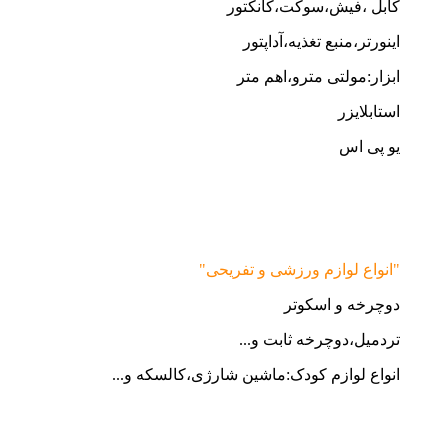
کابل ،فیش،سوکت،کانکتور
اینورتر،منبع تغذیه،آداپتور
ابزار:مولتی مترو،اهم متر
استابلایزر
یو پی اس
"انواع لوازم ورزشی و تفریحی"
دوچرخه و اسکوتر
تردمیل،دوچرخه ثابت و...
انواع لوازم کودک:ماشین شارژی،کالسکه و...