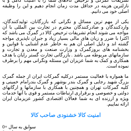
تشریفات گمرکی و ترخیص کالاهای شما را با امنیت کامل و با
نازلترین هزینه در حداقل مدت زمان انجام دهیم و این را وظیفه
اصلی خود می دانیم.
یکی از مهم ترین مسائل و نگرانی که بازرگانان، تولیدکنندگان،
واردکنندگان و صادرکنندگان محترم در تجارت بین المللی با آن
مواجه می شوند انجام تشریفات ترخیص کالا در گمرک می باشد که
اکثرا با ضرر و زیان های مالی بسیار زیاد و جبران ناپذیری مواجه
گشته اند و دلیل اصلی آن هم به خاطر عدم آشنایی با قوانین و
بخشنامه های بروزگمرک و وزارت صنعت و معدن و تجارت و
سازمانهای مربوطه می باشد . بازرگانی تجارت گستر رایان با هدف
همکاری و کمک به شما عزیزان این مسئله ونگرانی مهم را برطرف
نموده است.
ما همواره با فعالیت مستمر درکلیه گمرکات ایران از جمله گمرک
بزرگ شهید رجایی و گمرک بندر بوشهر و گمرک بندرامام خمینی و
کلیه گمرکات تهران و همچنین با همکاری با سازمانها و ارگانهای
دولتی و خصوصی و برقراری ارتباطات مستمر و قوی با آنها خدمات
ویژه و ارزنده ای به شما فعالان اقتصادی کشور عزیزمان ایران
ارائه نماییم.
امنیت کالا خشنودی صاحب کالا
سوابق به سال
+
0