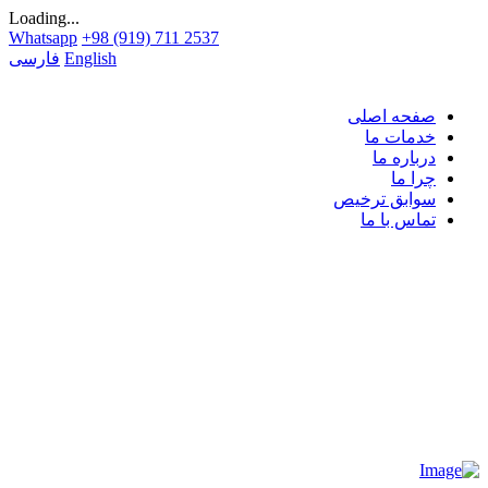
Loading...
Whatsapp
+98 (919) 711 2537
English
فارسی
صفحه اصلی
خدمات ما
درباره ما
چرا ما
سوابق ترخیص
تماس با ما