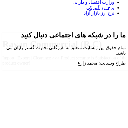
وزارت اقتصاد و دارایی
نرخ ارز گمرکی
نرخ ارز بازار آزاد
ما را در شبکه های اجتماعی دنبال کنید
Rayan Commercial (R.C)
تمام حقوق این وبسایت متعلق به بازرگانی تجارت گستر رایان می
باشد.
Import | Export | Clearance >>> Product security is Satisfaction of the
طراح وبسایت: محمد زارع
product owner!