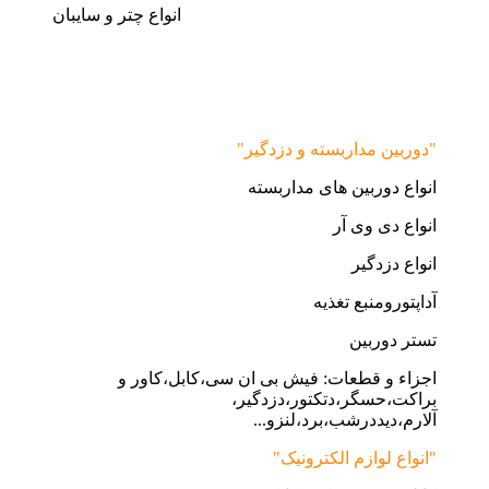
انواع چتر و سایبان
"دوربین مداربسته و دزدگیر"
انواع دوربین های مداربسته
انواع دی وی آر
انواع دزدگیر
آداپتورومنبع تغذیه
تستر دوربین
اجزاء و قطعات: فیش بی ان سی،کابل،کاور و
براکت،حسگر،دتکتور،دزدگیر،
آلارم،دیددرشب،برد،لنزو...
"انواع لوازم الکترونیک"