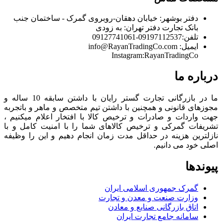
دفتر بوشهر:
خیابان دهقان-روبروی گمرک - ساختمان جنب
بانک تجارت
دفتر تهران:
به زودی
تلفن:
09197112537-09127741061
ایمیل:
info@RayanTradingCo.com
Instagram:RayanTradingCo
درباره ما
ما در بازرگانی تجارت گستر رایان با داشتن سابقه 10 ساله و
مجوزهای قانونی و همچنین با داشتن تیم متخصص و ماهر و باتجربه
جهت واردات و صادرات و ترخیص کالا با افتخار اعلام میکنیم ،
تشریفات گمرکی و ترخیص کالاهای شما را با امنیت کامل و با
نازلترین هزینه در حداقل مدت زمان انجام دهیم و این را وظیفه
اصلی خود می دانیم.
پیوندها
گمرک جمهوری اسلامی ایران
وزارت صنعت و معدن و تجارت
اتاق بازرگانی صنایع و معادن
سامانه جامع تجارت ایران