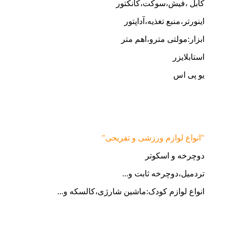
کابل ،فیش،سوکت،کانکتور
اینورتر،منبع تغذیه،آداپتور
ابزار:مولتی مترو،اهم متر
استابلایزر
یو پی اس
"انواع لوازم ورزشی و تفریحی"
دوچرخه و اسکوتر
تردمیل،دوچرخه ثابت و...
انواع لوازم کودک:ماشین شارژی،کالسکه و...