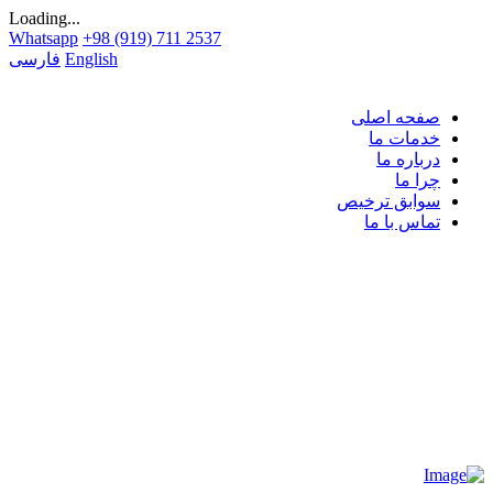
Loading...
Whatsapp
+98 (919) 711 2537
English
فارسی
صفحه اصلی
خدمات ما
درباره ما
چرا ما
سوابق ترخیص
تماس با ما