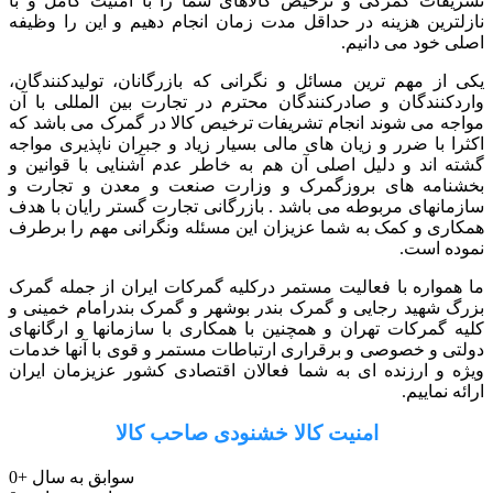
تشریفات گمرکی و ترخیص کالاهای شما را با امنیت کامل و با
نازلترین هزینه در حداقل مدت زمان انجام دهیم و این را وظیفه
اصلی خود می دانیم.
یکی از مهم ترین مسائل و نگرانی که بازرگانان، تولیدکنندگان،
واردکنندگان و صادرکنندگان محترم در تجارت بین المللی با آن
مواجه می شوند انجام تشریفات ترخیص کالا در گمرک می باشد که
اکثرا با ضرر و زیان های مالی بسیار زیاد و جبران ناپذیری مواجه
گشته اند و دلیل اصلی آن هم به خاطر عدم آشنایی با قوانین و
بخشنامه های بروزگمرک و وزارت صنعت و معدن و تجارت و
سازمانهای مربوطه می باشد . بازرگانی تجارت گستر رایان با هدف
همکاری و کمک به شما عزیزان این مسئله ونگرانی مهم را برطرف
نموده است.
ما همواره با فعالیت مستمر درکلیه گمرکات ایران از جمله گمرک
بزرگ شهید رجایی و گمرک بندر بوشهر و گمرک بندرامام خمینی و
کلیه گمرکات تهران و همچنین با همکاری با سازمانها و ارگانهای
دولتی و خصوصی و برقراری ارتباطات مستمر و قوی با آنها خدمات
ویژه و ارزنده ای به شما فعالان اقتصادی کشور عزیزمان ایران
ارائه نماییم.
امنیت کالا خشنودی صاحب کالا
سوابق به سال
+
0