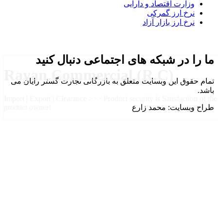
وزارت اقتصاد و دارایی
نرخ ارز گمرکی
نرخ ارز بازار آزاد
ما را در شبکه های اجتماعی دنبال کنید
Rayan Commercial (R.C)
تمام حقوق این وبسایت متعلق به بازرگانی تجارت گستر رایان می
باشد.
Import | Export | Clearance >>> Product security is Satisfaction of the
طراح وبسایت: محمد زارع
product owner!