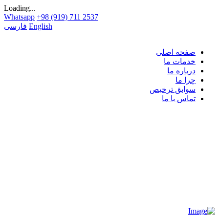
Loading...
Whatsapp
+98 (919) 711 2537
English
فارسی
صفحه اصلی
خدمات ما
درباره ما
چرا ما
سوابق ترخیص
تماس با ما