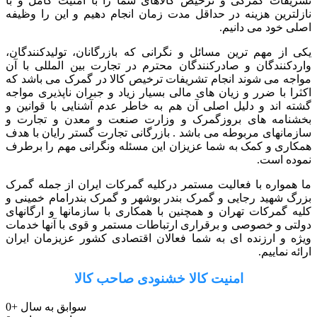
تشریفات گمرکی و ترخیص کالاهای شما را با امنیت کامل و با
نازلترین هزینه در حداقل مدت زمان انجام دهیم و این را وظیفه
اصلی خود می دانیم.
یکی از مهم ترین مسائل و نگرانی که بازرگانان، تولیدکنندگان،
واردکنندگان و صادرکنندگان محترم در تجارت بین المللی با آن
مواجه می شوند انجام تشریفات ترخیص کالا در گمرک می باشد که
اکثرا با ضرر و زیان های مالی بسیار زیاد و جبران ناپذیری مواجه
گشته اند و دلیل اصلی آن هم به خاطر عدم آشنایی با قوانین و
بخشنامه های بروزگمرک و وزارت صنعت و معدن و تجارت و
سازمانهای مربوطه می باشد . بازرگانی تجارت گستر رایان با هدف
همکاری و کمک به شما عزیزان این مسئله ونگرانی مهم را برطرف
نموده است.
ما همواره با فعالیت مستمر درکلیه گمرکات ایران از جمله گمرک
بزرگ شهید رجایی و گمرک بندر بوشهر و گمرک بندرامام خمینی و
کلیه گمرکات تهران و همچنین با همکاری با سازمانها و ارگانهای
دولتی و خصوصی و برقراری ارتباطات مستمر و قوی با آنها خدمات
ویژه و ارزنده ای به شما فعالان اقتصادی کشور عزیزمان ایران
ارائه نماییم.
امنیت کالا خشنودی صاحب کالا
سوابق به سال
+
0