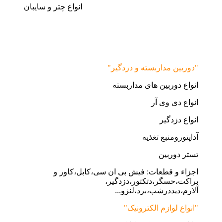
انواع چتر و سایبان
"دوربین مداربسته و دزدگیر"
انواع دوربین های مداربسته
انواع دی وی آر
انواع دزدگیر
آداپتورومنبع تغذیه
تستر دوربین
اجزاء و قطعات: فیش بی ان سی،کابل،کاور و
براکت،حسگر،دتکتور،دزدگیر،
آلارم،دیددرشب،برد،لنزو...
"انواع لوازم الکترونیک"