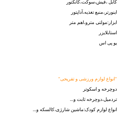
کابل ،فیش،سوکت،کانکتور
اینورتر،منبع تغذیه،آداپتور
ابزار:مولتی مترو،اهم متر
استابلایزر
یو پی اس
"انواع لوازم ورزشی و تفریحی"
دوچرخه و اسکوتر
تردمیل،دوچرخه ثابت و...
انواع لوازم کودک:ماشین شارژی،کالسکه و...