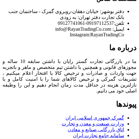
دفتر بوشهر:
خیابان دهقان-روبروی گمرک - ساختمان جنب
بانک تجارت
دفتر تهران:
به زودی
تلفن:
09197112537-09127741061
ایمیل:
info@RayanTradingCo.com
Instagram:RayanTradingCo
درباره ما
ما در بازرگانی تجارت گستر رایان با داشتن سابقه 10 ساله و
مجوزهای قانونی و همچنین با داشتن تیم متخصص و ماهر و باتجربه
جهت واردات و صادرات و ترخیص کالا با افتخار اعلام میکنیم ،
تشریفات گمرکی و ترخیص کالاهای شما را با امنیت کامل و با
نازلترین هزینه در حداقل مدت زمان انجام دهیم و این را وظیفه
اصلی خود می دانیم.
پیوندها
گمرک جمهوری اسلامی ایران
وزارت صنعت و معدن و تجارت
اتاق بازرگانی صنایع و معادن
سامانه جامع تجارت ایران