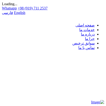
Loading...
Whatsapp
+98 (919) 711 2537
English
فارسی
صفحه اصلی
خدمات ما
درباره ما
چرا ما
سوابق ترخیص
تماس با ما