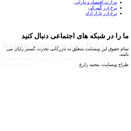
وزارت اقتصاد و دارایی
نرخ ارز گمرکی
نرخ ارز بازار آزاد
ما را در شبکه های اجتماعی دنبال کنید
Rayan Commercial (R.C)
تمام حقوق این وبسایت متعلق به بازرگانی تجارت گستر رایان می
باشد.
Import | Export | Clearance >>> Product security is Satisfaction of the
طراح وبسایت: محمد زارع
product owner!