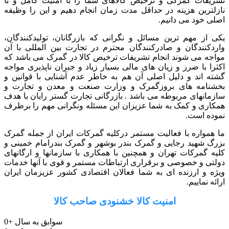
تشریفات گمرکی و ترخیص کالاهای شما را با امنیت کامل و با
نازلترین هزینه در حداقل مدت زمان انجام دهیم و این را وظیفه
اصلی خود می دانیم.
یکی از مهم ترین مسائل و نگرانی که بازرگانان، تولیدکنندگان،
واردکنندگان و صادرکنندگان محترم در تجارت بین المللی با آن
مواجه می شوند انجام تشریفات ترخیص کالا در گمرک می باشد که
اکثرا با ضرر و زیان های مالی بسیار زیاد و جبران ناپذیری مواجه
گشته اند و دلیل اصلی آن هم به خاطر عدم آشنایی با قوانین و
بخشنامه های بروزگمرک و وزارت صنعت و معدن و تجارت و
سازمانهای مربوطه می باشد . بازرگانی تجارت گستر رایان با هدف
همکاری و کمک به شما عزیزان این مسئله ونگرانی مهم را برطرف
نموده است.
ما همواره با فعالیت مستمر درکلیه گمرکات ایران از جمله گمرک
بزرگ شهید رجایی و گمرک بندر بوشهر و گمرک بندرامام خمینی و
کلیه گمرکات تهران و همچنین با همکاری با سازمانها و ارگانهای
دولتی و خصوصی و برقراری ارتباطات مستمر و قوی با آنها خدمات
ویژه و ارزنده ای به شما فعالان اقتصادی کشور عزیزمان ایران
ارائه نماییم.
امنیت کالا خشنودی صاحب کالا
سوابق به سال
+
0