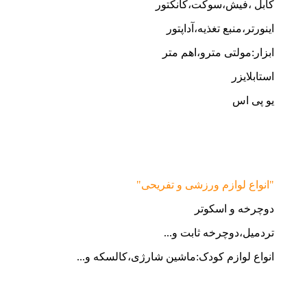
کابل ،فیش،سوکت،کانکتور
اینورتر،منبع تغذیه،آداپتور
ابزار:مولتی مترو،اهم متر
استابلایزر
یو پی اس
"انواع لوازم ورزشی و تفریحی"
دوچرخه و اسکوتر
تردمیل،دوچرخه ثابت و...
انواع لوازم کودک:ماشین شارژی،کالسکه و...