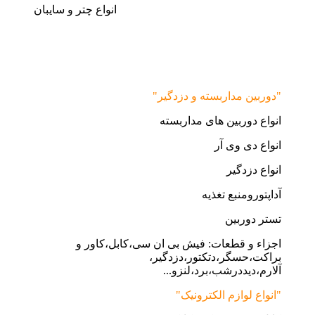
انواع چتر و سایبان
"دوربین مداربسته و دزدگیر"
انواع دوربین های مداربسته
انواع دی وی آر
انواع دزدگیر
آداپتورومنبع تغذیه
تستر دوربین
اجزاء و قطعات: فیش بی ان سی،کابل،کاور و
براکت،حسگر،دتکتور،دزدگیر،
آلارم،دیددرشب،برد،لنزو...
"انواع لوازم الکترونیک"