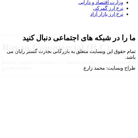
وزارت اقتصاد و دارایی
نرخ ارز گمرکی
نرخ ارز بازار آزاد
ما را در شبکه های اجتماعی دنبال کنید
Rayan Commercial (R.C)
تمام حقوق این وبسایت متعلق به بازرگانی تجارت گستر رایان می
باشد.
Import | Export | Clearance >>> Product security is Satisfaction of the
طراح وبسایت: محمد زارع
product owner!