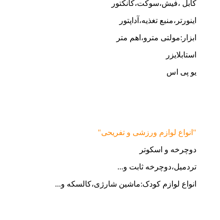
کابل ،فیش،سوکت،کانکتور
اینورتر،منبع تغذیه،آداپتور
ابزار:مولتی مترو،اهم متر
استابلایزر
یو پی اس
"انواع لوازم ورزشی و تفریحی"
دوچرخه و اسکوتر
تردمیل،دوچرخه ثابت و...
انواع لوازم کودک:ماشین شارژی،کالسکه و...