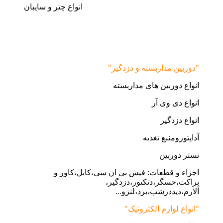
انواع چتر و سایبان
"دوربین مداربسته و دزدگیر"
انواع دوربین های مداربسته
انواع دی وی آر
انواع دزدگیر
آداپتورومنبع تغذیه
تستر دوربین
اجزاء و قطعات: فیش بی ان سی،کابل،کاور و
براکت،حسگر،دتکتور،دزدگیر،
آلارم،دیددرشب،برد،لنزو...
"انواع لوازم الکترونیک"