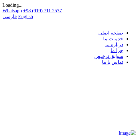
Loading...
Whatsapp
+98 (919) 711 2537
English
فارسی
صفحه اصلی
خدمات ما
درباره ما
چرا ما
سوابق ترخیص
تماس با ما