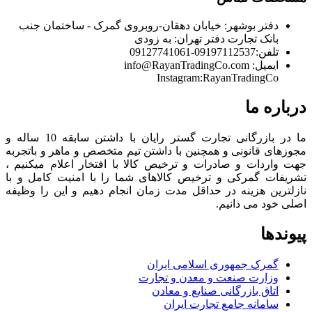
دفتر بوشهر:
خیابان دهقان-روبروی گمرک - ساختمان جنب
بانک تجارت
دفتر تهران:
به زودی
تلفن:
09197112537-09127741061
ایمیل:
info@RayanTradingCo.com
Instagram:RayanTradingCo
درباره ما
ما در بازرگانی تجارت گستر رایان با داشتن سابقه 10 ساله و
مجوزهای قانونی و همچنین با داشتن تیم متخصص و ماهر و باتجربه
جهت واردات و صادرات و ترخیص کالا با افتخار اعلام میکنیم ،
تشریفات گمرکی و ترخیص کالاهای شما را با امنیت کامل و با
نازلترین هزینه در حداقل مدت زمان انجام دهیم و این را وظیفه
اصلی خود می دانیم.
پیوندها
گمرک جمهوری اسلامی ایران
وزارت صنعت و معدن و تجارت
اتاق بازرگانی صنایع و معادن
سامانه جامع تجارت ایران