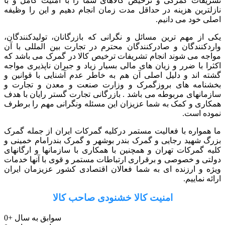
تشریفات گمرکی و ترخیص کالاهای شما را با امنیت کامل و با
نازلترین هزینه در حداقل مدت زمان انجام دهیم و این را وظیفه
اصلی خود می دانیم.
یکی از مهم ترین مسائل و نگرانی که بازرگانان، تولیدکنندگان،
واردکنندگان و صادرکنندگان محترم در تجارت بین المللی با آن
مواجه می شوند انجام تشریفات ترخیص کالا در گمرک می باشد که
اکثرا با ضرر و زیان های مالی بسیار زیاد و جبران ناپذیری مواجه
گشته اند و دلیل اصلی آن هم به خاطر عدم آشنایی با قوانین و
بخشنامه های بروزگمرک و وزارت صنعت و معدن و تجارت و
سازمانهای مربوطه می باشد . بازرگانی تجارت گستر رایان با هدف
همکاری و کمک به شما عزیزان این مسئله ونگرانی مهم را برطرف
نموده است.
ما همواره با فعالیت مستمر درکلیه گمرکات ایران از جمله گمرک
بزرگ شهید رجایی و گمرک بندر بوشهر و گمرک بندرامام خمینی و
کلیه گمرکات تهران و همچنین با همکاری با سازمانها و ارگانهای
دولتی و خصوصی و برقراری ارتباطات مستمر و قوی با آنها خدمات
ویژه و ارزنده ای به شما فعالان اقتصادی کشور عزیزمان ایران
ارائه نماییم.
امنیت کالا خشنودی صاحب کالا
سوابق به سال
+
0