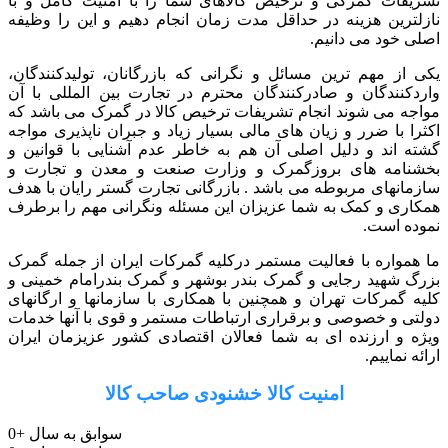
تشریفات گمرکی و ترخیص کالاهای شما را با امنیت کامل و با
نازلترین هزینه در حداقل مدت زمان انجام دهیم و این را وظیفه
اصلی خود می دانیم.
یکی از مهم ترین مسائل و نگرانی که بازرگانان، تولیدکنندگان،
واردکنندگان و صادرکنندگان محترم در تجارت بین المللی با آن
مواجه می شوند انجام تشریفات ترخیص کالا در گمرک می باشد که
اکثرا با ضرر و زیان های مالی بسیار زیاد و جبران ناپذیری مواجه
گشته اند و دلیل اصلی آن هم به خاطر عدم آشنایی با قوانین و
بخشنامه های بروزگمرک و وزارت صنعت و معدن و تجارت و
سازمانهای مربوطه می باشد . بازرگانی تجارت گستر رایان با هدف
همکاری و کمک به شما عزیزان این مسئله ونگرانی مهم را برطرف
نموده است.
ما همواره با فعالیت مستمر درکلیه گمرکات ایران از جمله گمرک
بزرگ شهید رجایی و گمرک بندر بوشهر و گمرک بندرامام خمینی و
کلیه گمرکات تهران و همچنین با همکاری با سازمانها و ارگانهای
دولتی و خصوصی و برقراری ارتباطات مستمر و قوی با آنها خدمات
ویژه و ارزنده ای به شما فعالان اقتصادی کشور عزیزمان ایران
ارائه نماییم.
امنیت کالا خشنودی صاحب کالا
سوابق به سال
+
0