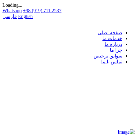
Loading...
Whatsapp
+98 (919) 711 2537
English
فارسی
صفحه اصلی
خدمات ما
درباره ما
چرا ما
سوابق ترخیص
تماس با ما