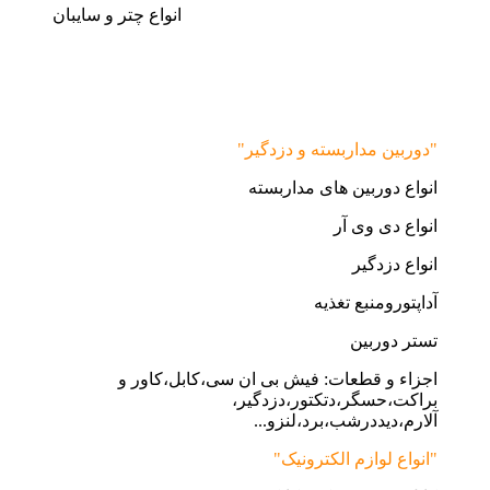
انواع چتر و سایبان
"دوربین مداربسته و دزدگیر"
انواع دوربین های مداربسته
انواع دی وی آر
انواع دزدگیر
آداپتورومنبع تغذیه
تستر دوربین
اجزاء و قطعات: فیش بی ان سی،کابل،کاور و
براکت،حسگر،دتکتور،دزدگیر،
آلارم،دیددرشب،برد،لنزو...
"انواع لوازم الکترونیک"