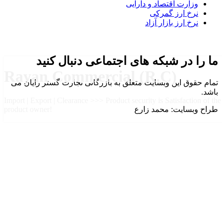
وزارت اقتصاد و دارایی
نرخ ارز گمرکی
نرخ ارز بازار آزاد
ما را در شبکه های اجتماعی دنبال کنید
Rayan Commercial (R.C)
تمام حقوق این وبسایت متعلق به بازرگانی تجارت گستر رایان می
باشد.
Import | Export | Clearance >>> Product security is Satisfaction of the
طراح وبسایت: محمد زارع
product owner!