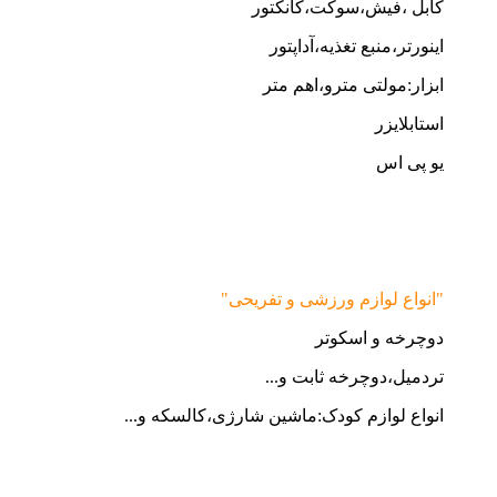
کابل ،فیش،سوکت،کانکتور
اینورتر،منبع تغذیه،آداپتور
ابزار:مولتی مترو،اهم متر
استابلایزر
یو پی اس
"انواع لوازم ورزشی و تفریحی"
دوچرخه و اسکوتر
تردمیل،دوچرخه ثابت و...
انواع لوازم کودک:ماشین شارژی،کالسکه و...