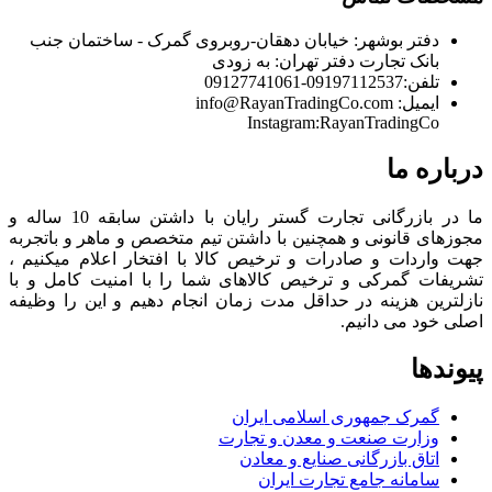
دفتر بوشهر:
خیابان دهقان-روبروی گمرک - ساختمان جنب
بانک تجارت
دفتر تهران:
به زودی
تلفن:
09197112537-09127741061
ایمیل:
info@RayanTradingCo.com
Instagram:RayanTradingCo
درباره ما
ما در بازرگانی تجارت گستر رایان با داشتن سابقه 10 ساله و
مجوزهای قانونی و همچنین با داشتن تیم متخصص و ماهر و باتجربه
جهت واردات و صادرات و ترخیص کالا با افتخار اعلام میکنیم ،
تشریفات گمرکی و ترخیص کالاهای شما را با امنیت کامل و با
نازلترین هزینه در حداقل مدت زمان انجام دهیم و این را وظیفه
اصلی خود می دانیم.
پیوندها
گمرک جمهوری اسلامی ایران
وزارت صنعت و معدن و تجارت
اتاق بازرگانی صنایع و معادن
سامانه جامع تجارت ایران