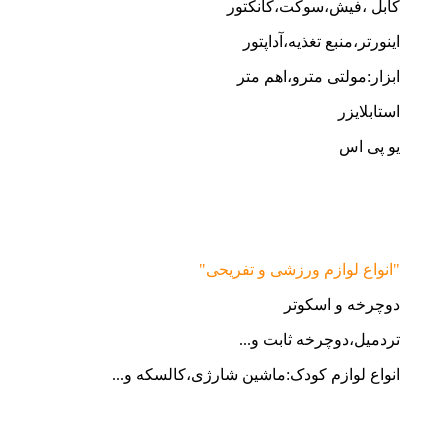
کابل ،فیش،سوکت،کانکتور
اینورتر،منبع تغذیه،آداپتور
ابزار:مولتی مترو،اهم متر
استابلایزر
یو پی اس
"انواع لوازم ورزشی و تفریحی"
دوچرخه و اسکوتر
تردمیل،دوچرخه ثابت و...
انواع لوازم کودک:ماشین شارژی،کالسکه و...