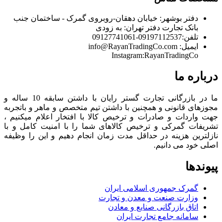
دفتر بوشهر:
خیابان دهقان-روبروی گمرک - ساختمان جنب
بانک تجارت
دفتر تهران:
به زودی
تلفن:
09197112537-09127741061
ایمیل:
info@RayanTradingCo.com
Instagram:RayanTradingCo
درباره ما
ما در بازرگانی تجارت گستر رایان با داشتن سابقه 10 ساله و
مجوزهای قانونی و همچنین با داشتن تیم متخصص و ماهر و باتجربه
جهت واردات و صادرات و ترخیص کالا با افتخار اعلام میکنیم ،
تشریفات گمرکی و ترخیص کالاهای شما را با امنیت کامل و با
نازلترین هزینه در حداقل مدت زمان انجام دهیم و این را وظیفه
اصلی خود می دانیم.
پیوندها
گمرک جمهوری اسلامی ایران
وزارت صنعت و معدن و تجارت
اتاق بازرگانی صنایع و معادن
سامانه جامع تجارت ایران