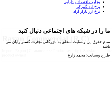
وزارت اقتصاد و دارایی
نرخ ارز گمرکی
نرخ ارز بازار آزاد
ما را در شبکه های اجتماعی دنبال کنید
Rayan Commercial (R.C)
تمام حقوق این وبسایت متعلق به بازرگانی تجارت گستر رایان می
باشد.
Import | Export | Clearance >>> Product security is Satisfaction of the
طراح وبسایت: محمد زارع
product owner!