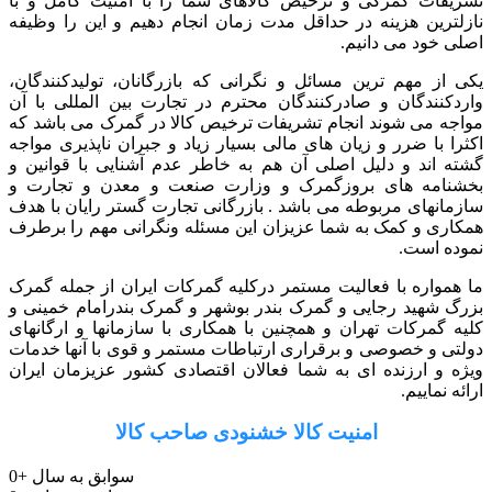
تشریفات گمرکی و ترخیص کالاهای شما را با امنیت کامل و با
نازلترین هزینه در حداقل مدت زمان انجام دهیم و این را وظیفه
اصلی خود می دانیم.
یکی از مهم ترین مسائل و نگرانی که بازرگانان، تولیدکنندگان،
واردکنندگان و صادرکنندگان محترم در تجارت بین المللی با آن
مواجه می شوند انجام تشریفات ترخیص کالا در گمرک می باشد که
اکثرا با ضرر و زیان های مالی بسیار زیاد و جبران ناپذیری مواجه
گشته اند و دلیل اصلی آن هم به خاطر عدم آشنایی با قوانین و
بخشنامه های بروزگمرک و وزارت صنعت و معدن و تجارت و
سازمانهای مربوطه می باشد . بازرگانی تجارت گستر رایان با هدف
همکاری و کمک به شما عزیزان این مسئله ونگرانی مهم را برطرف
نموده است.
ما همواره با فعالیت مستمر درکلیه گمرکات ایران از جمله گمرک
بزرگ شهید رجایی و گمرک بندر بوشهر و گمرک بندرامام خمینی و
کلیه گمرکات تهران و همچنین با همکاری با سازمانها و ارگانهای
دولتی و خصوصی و برقراری ارتباطات مستمر و قوی با آنها خدمات
ویژه و ارزنده ای به شما فعالان اقتصادی کشور عزیزمان ایران
ارائه نماییم.
امنیت کالا خشنودی صاحب کالا
سوابق به سال
+
0