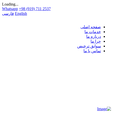
Loading...
Whatsapp
+98 (919) 711 2537
English
فارسی
صفحه اصلی
خدمات ما
درباره ما
چرا ما
سوابق ترخیص
تماس با ما