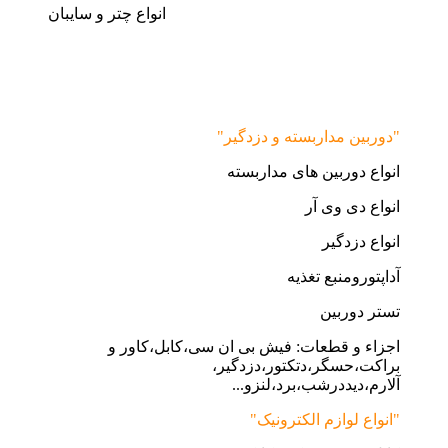
انواع چتر و سایبان
"دوربین مداربسته و دزدگیر"
انواع دوربین های مداربسته
انواع دی وی آر
انواع دزدگیر
آداپتورومنبع تغذیه
تستر دوربین
اجزاء و قطعات: فیش بی ان سی،کابل،کاور و
براکت،حسگر،دتکتور،دزدگیر،
آلارم،دیددرشب،برد،لنزو...
"انواع لوازم الکترونیک"