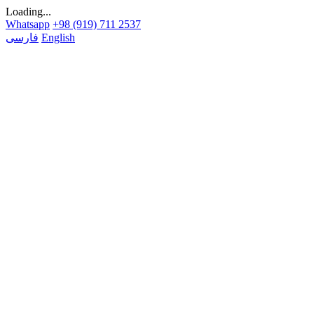
Loading...
Whatsapp
+98 (919) 711 2537
English
فارسی