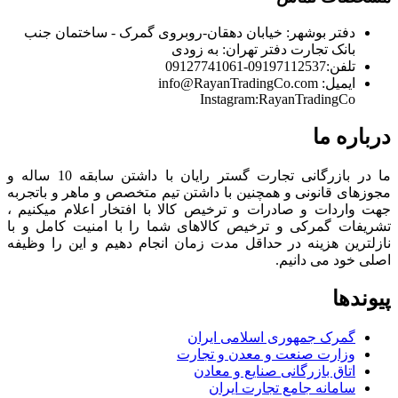
دفتر بوشهر:
خیابان دهقان-روبروی گمرک - ساختمان جنب
بانک تجارت
دفتر تهران:
به زودی
تلفن:
09197112537-09127741061
ایمیل:
info@RayanTradingCo.com
Instagram:RayanTradingCo
درباره ما
ما در بازرگانی تجارت گستر رایان با داشتن سابقه 10 ساله و
مجوزهای قانونی و همچنین با داشتن تیم متخصص و ماهر و باتجربه
جهت واردات و صادرات و ترخیص کالا با افتخار اعلام میکنیم ،
تشریفات گمرکی و ترخیص کالاهای شما را با امنیت کامل و با
نازلترین هزینه در حداقل مدت زمان انجام دهیم و این را وظیفه
اصلی خود می دانیم.
پیوندها
گمرک جمهوری اسلامی ایران
وزارت صنعت و معدن و تجارت
اتاق بازرگانی صنایع و معادن
سامانه جامع تجارت ایران