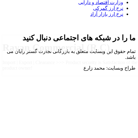
وزارت اقتصاد و دارایی
نرخ ارز گمرکی
نرخ ارز بازار آزاد
ما را در شبکه های اجتماعی دنبال کنید
Rayan Commercial (R.C)
تمام حقوق این وبسایت متعلق به بازرگانی تجارت گستر رایان می
باشد.
Import | Export | Clearance >>> Product security is Satisfaction of the
طراح وبسایت: محمد زارع
product owner!