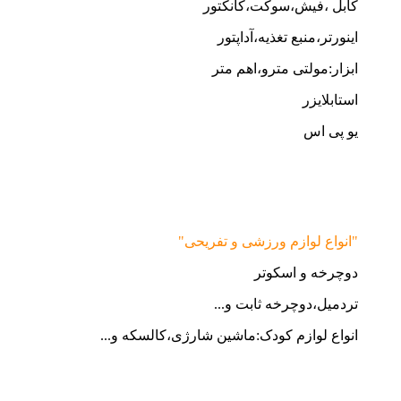
کابل ،فیش،سوکت،کانکتور
اینورتر،منبع تغذیه،آداپتور
ابزار:مولتی مترو،اهم متر
استابلایزر
یو پی اس
"انواع لوازم ورزشی و تفریحی"
دوچرخه و اسکوتر
تردمیل،دوچرخه ثابت و...
انواع لوازم کودک:ماشین شارژی،کالسکه و...