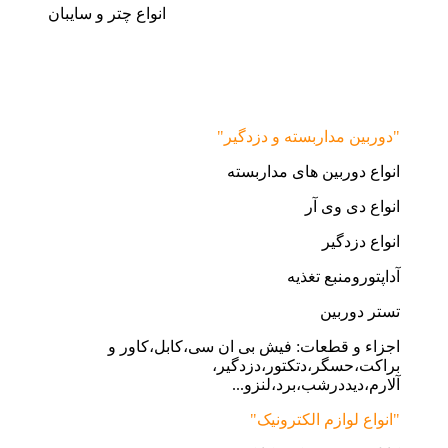
انواع چتر و سایبان
"دوربین مداربسته و دزدگیر"
انواع دوربین های مداربسته
انواع دی وی آر
انواع دزدگیر
آداپتورومنبع تغذیه
تستر دوربین
اجزاء و قطعات: فیش بی ان سی،کابل،کاور و
براکت،حسگر،دتکتور،دزدگیر،
آلارم،دیددرشب،برد،لنزو...
"انواع لوازم الکترونیک"