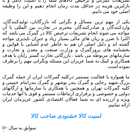
تشریفات گمرکی و ترخیص کالاهای شما را با امنیت کامل و با
نازلترین هزینه در حداقل مدت زمان انجام دهیم و این را وظیفه
اصلی خود می دانیم.
یکی از مهم ترین مسائل و نگرانی که بازرگانان، تولیدکنندگان،
واردکنندگان و صادرکنندگان محترم در تجارت بین المللی با آن
مواجه می شوند انجام تشریفات ترخیص کالا در گمرک می باشد که
اکثرا با ضرر و زیان های مالی بسیار زیاد و جبران ناپذیری مواجه
گشته اند و دلیل اصلی آن هم به خاطر عدم آشنایی با قوانین و
بخشنامه های بروزگمرک و وزارت صنعت و معدن و تجارت و
سازمانهای مربوطه می باشد . بازرگانی تجارت گستر رایان با هدف
همکاری و کمک به شما عزیزان این مسئله ونگرانی مهم را برطرف
نموده است.
ما همواره با فعالیت مستمر درکلیه گمرکات ایران از جمله گمرک
بزرگ شهید رجایی و گمرک بندر بوشهر و گمرک بندرامام خمینی و
کلیه گمرکات تهران و همچنین با همکاری با سازمانها و ارگانهای
دولتی و خصوصی و برقراری ارتباطات مستمر و قوی با آنها خدمات
ویژه و ارزنده ای به شما فعالان اقتصادی کشور عزیزمان ایران
ارائه نماییم.
امنیت کالا خشنودی صاحب کالا
سوابق به سال
+
0