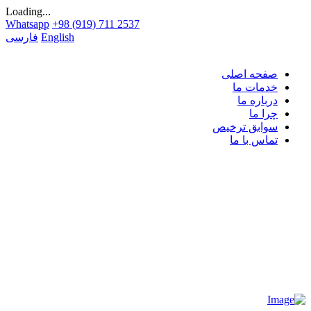
Loading...
Whatsapp
+98 (919) 711 2537
English
فارسی
صفحه اصلی
خدمات ما
درباره ما
چرا ما
سوابق ترخیص
تماس با ما