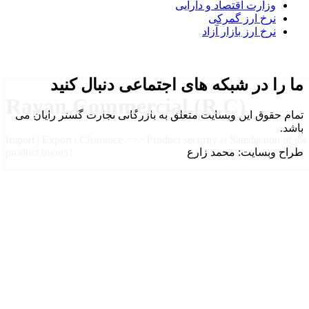
وزارت اقتصاد و دارایی
نرخ ارز گمرکی
نرخ ارز بازار آزاد
ما را در شبکه های اجتماعی دنبال کنید
Rayan Commercial (R.C)
تمام حقوق این وبسایت متعلق به بازرگانی تجارت گستر رایان می
باشد.
Import | Export | Clearance >>> Product security is Satisfaction of the
طراح وبسایت: محمد زارع
product owner!