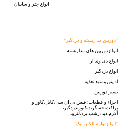
انواع چتر و سایبان
"دوربین مداربسته و دزدگیر"
انواع دوربین های مداربسته
انواع دی وی آر
انواع دزدگیر
آداپتورومنبع تغذیه
تستر دوربین
اجزاء و قطعات: فیش بی ان سی،کابل،کاور و
براکت،حسگر،دتکتور،دزدگیر،
آلارم،دیددرشب،برد،لنزو...
"انواع لوازم الکترونیک"