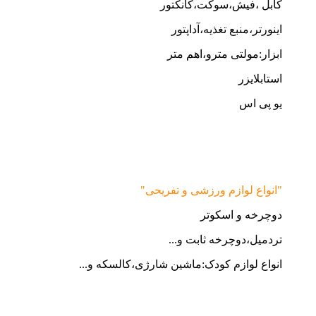
کابل ،فیش،سوکت،کانکتور
اینورتر،منبع تغذیه،آداپتور
ابزار:مولتی مترو،اهم متر
استابلایزر
یو پی اس
"انواع لوازم ورزشی و تفریحی"
دوچرخه و اسکوتر
تردمیل،دوچرخه ثابت و...
انواع لوازم کودک:ماشین شارژی،کالسکه و...