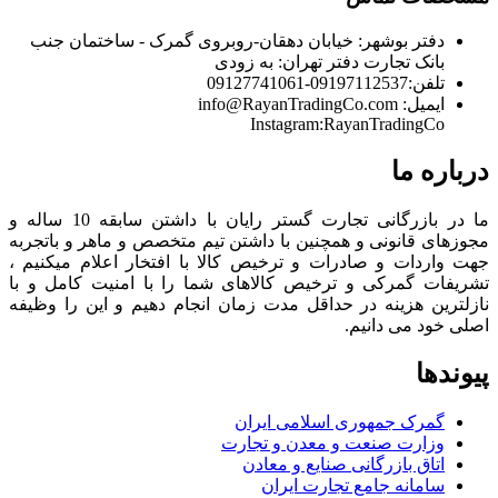
دفتر بوشهر:
خیابان دهقان-روبروی گمرک - ساختمان جنب
بانک تجارت
دفتر تهران:
به زودی
تلفن:
09197112537-09127741061
ایمیل:
info@RayanTradingCo.com
Instagram:RayanTradingCo
درباره ما
ما در بازرگانی تجارت گستر رایان با داشتن سابقه 10 ساله و
مجوزهای قانونی و همچنین با داشتن تیم متخصص و ماهر و باتجربه
جهت واردات و صادرات و ترخیص کالا با افتخار اعلام میکنیم ،
تشریفات گمرکی و ترخیص کالاهای شما را با امنیت کامل و با
نازلترین هزینه در حداقل مدت زمان انجام دهیم و این را وظیفه
اصلی خود می دانیم.
پیوندها
گمرک جمهوری اسلامی ایران
وزارت صنعت و معدن و تجارت
اتاق بازرگانی صنایع و معادن
سامانه جامع تجارت ایران