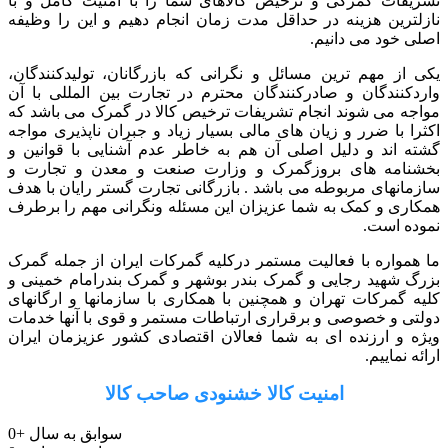
تشریفات گمرکی و ترخیص کالاهای شما را با امنیت کامل و با
نازلترین هزینه در حداقل مدت زمان انجام دهیم و این را وظیفه
اصلی خود می دانیم.
یکی از مهم ترین مسائل و نگرانی که بازرگانان، تولیدکنندگان،
واردکنندگان و صادرکنندگان محترم در تجارت بین المللی با آن
مواجه می شوند انجام تشریفات ترخیص کالا در گمرک می باشد که
اکثرا با ضرر و زیان های مالی بسیار زیاد و جبران ناپذیری مواجه
گشته اند و دلیل اصلی آن هم به خاطر عدم آشنایی با قوانین و
بخشنامه های بروزگمرک و وزارت صنعت و معدن و تجارت و
سازمانهای مربوطه می باشد . بازرگانی تجارت گستر رایان با هدف
همکاری و کمک به شما عزیزان این مسئله ونگرانی مهم را برطرف
نموده است.
ما همواره با فعالیت مستمر درکلیه گمرکات ایران از جمله گمرک
بزرگ شهید رجایی و گمرک بندر بوشهر و گمرک بندرامام خمینی و
کلیه گمرکات تهران و همچنین با همکاری با سازمانها و ارگانهای
دولتی و خصوصی و برقراری ارتباطات مستمر و قوی با آنها خدمات
ویژه و ارزنده ای به شما فعالان اقتصادی کشور عزیزمان ایران
ارائه نماییم.
امنیت کالا خشنودی صاحب کالا
سوابق به سال
+
0