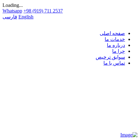
Loading...
Whatsapp
+98 (919) 711 2537
English
فارسی
صفحه اصلی
خدمات ما
درباره ما
چرا ما
سوابق ترخیص
تماس با ما