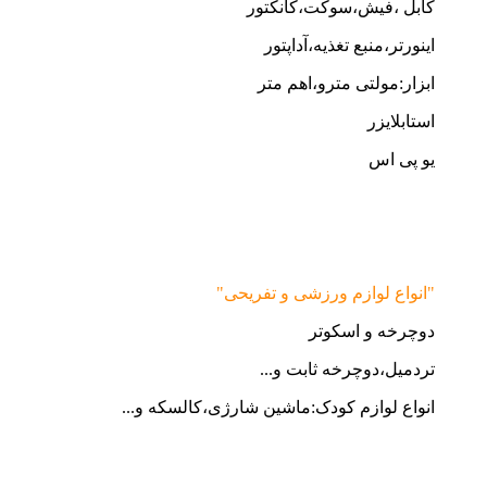
کابل ،فیش،سوکت،کانکتور
اینورتر،منبع تغذیه،آداپتور
ابزار:مولتی مترو،اهم متر
استابلایزر
یو پی اس
"انواع لوازم ورزشی و تفریحی"
دوچرخه و اسکوتر
تردمیل،دوچرخه ثابت و...
انواع لوازم کودک:ماشین شارژی،کالسکه و...