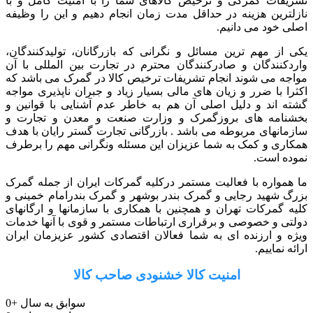
تشریفات گمرکی و ترخیص کالاهای شما را با امنیت کامل و با
نازلترین هزینه در حداقل مدت زمان انجام دهیم و این را وظیفه
اصلی خود می دانیم.
یکی از مهم ترین مسائل و نگرانی که بازرگانان، تولیدکنندگان،
واردکنندگان و صادرکنندگان محترم در تجارت بین المللی با آن
مواجه می شوند انجام تشریفات ترخیص کالا در گمرک می باشد که
اکثرا با ضرر و زیان های مالی بسیار زیاد و جبران ناپذیری مواجه
گشته اند و دلیل اصلی آن هم به خاطر عدم آشنایی با قوانین و
بخشنامه های بروزگمرک و وزارت صنعت و معدن و تجارت و
سازمانهای مربوطه می باشد . بازرگانی تجارت گستر رایان با هدف
همکاری و کمک به شما عزیزان این مسئله ونگرانی مهم را برطرف
نموده است.
ما همواره با فعالیت مستمر درکلیه گمرکات ایران از جمله گمرک
بزرگ شهید رجایی و گمرک بندر بوشهر و گمرک بندرامام خمینی و
کلیه گمرکات تهران و همچنین با همکاری با سازمانها و ارگانهای
دولتی و خصوصی و برقراری ارتباطات مستمر و قوی با آنها خدمات
ویژه و ارزنده ای به شما فعالان اقتصادی کشور عزیزمان ایران
ارائه نماییم.
امنیت کالا خشنودی صاحب کالا
سوابق به سال
+
0