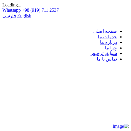
Loading...
Whatsapp
+98 (919) 711 2537
English
فارسی
صفحه اصلی
خدمات ما
درباره ما
چرا ما
سوابق ترخیص
تماس با ما