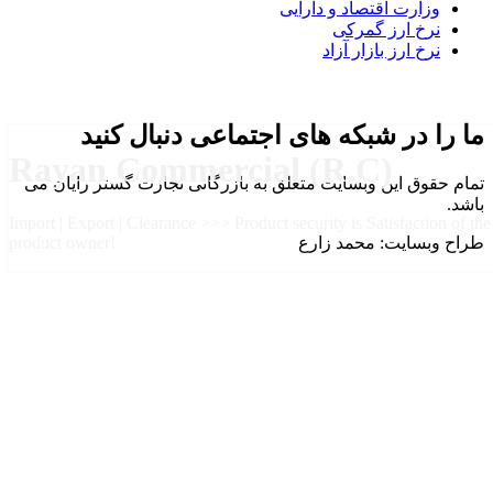
وزارت اقتصاد و دارایی
نرخ ارز گمرکی
نرخ ارز بازار آزاد
ما را در شبکه های اجتماعی دنبال کنید
Rayan Commercial (R.C)
تمام حقوق این وبسایت متعلق به بازرگانی تجارت گستر رایان می
باشد.
Import | Export | Clearance >>> Product security is Satisfaction of the
طراح وبسایت: محمد زارع
product owner!