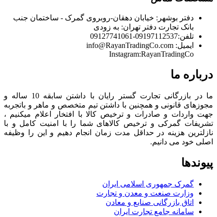
دفتر بوشهر:
خیابان دهقان-روبروی گمرک - ساختمان جنب
بانک تجارت
دفتر تهران:
به زودی
تلفن:
09197112537-09127741061
ایمیل:
info@RayanTradingCo.com
Instagram:RayanTradingCo
درباره ما
ما در بازرگانی تجارت گستر رایان با داشتن سابقه 10 ساله و
مجوزهای قانونی و همچنین با داشتن تیم متخصص و ماهر و باتجربه
جهت واردات و صادرات و ترخیص کالا با افتخار اعلام میکنیم ،
تشریفات گمرکی و ترخیص کالاهای شما را با امنیت کامل و با
نازلترین هزینه در حداقل مدت زمان انجام دهیم و این را وظیفه
اصلی خود می دانیم.
پیوندها
گمرک جمهوری اسلامی ایران
وزارت صنعت و معدن و تجارت
اتاق بازرگانی صنایع و معادن
سامانه جامع تجارت ایران