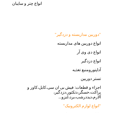
انواع چتر و سایبان
"دوربین مداربسته و دزدگیر"
انواع دوربین های مداربسته
انواع دی وی آر
انواع دزدگیر
آداپتورومنبع تغذیه
تستر دوربین
اجزاء و قطعات: فیش بی ان سی،کابل،کاور و
براکت،حسگر،دتکتور،دزدگیر،
آلارم،دیددرشب،برد،لنزو...
"انواع لوازم الکترونیک"