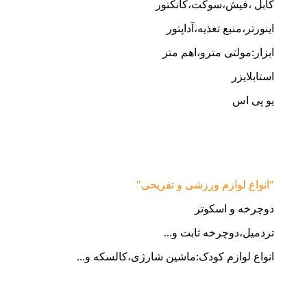
کابل ،فیش،سوکت،کانکتور
اینورتر،منبع تغذیه،آداپتور
ابزار:مولتی مترو،اهم متر
استابلایزر
یو پی اس
"انواع لوازم ورزشی و تفریحی"
دوچرخه و اسکوتر
تردمیل،دوچرخه ثابت و...
انواع لوازم کودک:ماشین شارژی،کالسکه و...