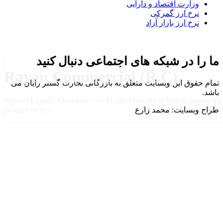
وزارت اقتصاد و دارایی
نرخ ارز گمرکی
نرخ ارز بازار آزاد
ما را در شبکه های اجتماعی دنبال کنید
Rayan Commercial (R.C)
تمام حقوق این وبسایت متعلق به بازرگانی تجارت گستر رایان می
باشد.
Import | Export | Clearance >>> Product security is Satisfaction of the
طراح وبسایت: محمد زارع
product owner!