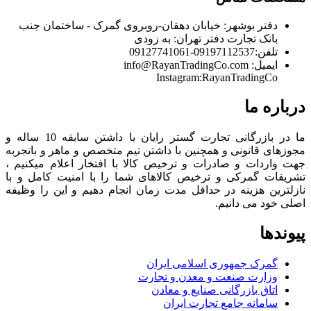
دفتر بوشهر:
خیابان دهقان-روبروی گمرک - ساختمان جنب
بانک تجارت
دفتر تهران:
به زودی
تلفن:
09197112537-09127741061
ایمیل:
info@RayanTradingCo.com
Instagram:RayanTradingCo
درباره ما
ما در بازرگانی تجارت گستر رایان با داشتن سابقه 10 ساله و
مجوزهای قانونی و همچنین با داشتن تیم متخصص و ماهر و باتجربه
جهت واردات و صادرات و ترخیص کالا با افتخار اعلام میکنیم ،
تشریفات گمرکی و ترخیص کالاهای شما را با امنیت کامل و با
نازلترین هزینه در حداقل مدت زمان انجام دهیم و این را وظیفه
اصلی خود می دانیم.
پیوندها
گمرک جمهوری اسلامی ایران
وزارت صنعت و معدن و تجارت
اتاق بازرگانی صنایع و معادن
سامانه جامع تجارت ایران