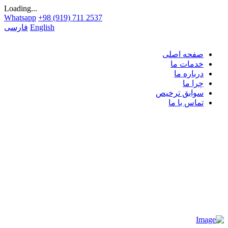
Loading...
Whatsapp
+98 (919) 711 2537
English
فارسی
صفحه اصلی
خدمات ما
درباره ما
چرا ما
سوابق ترخیص
تماس با ما