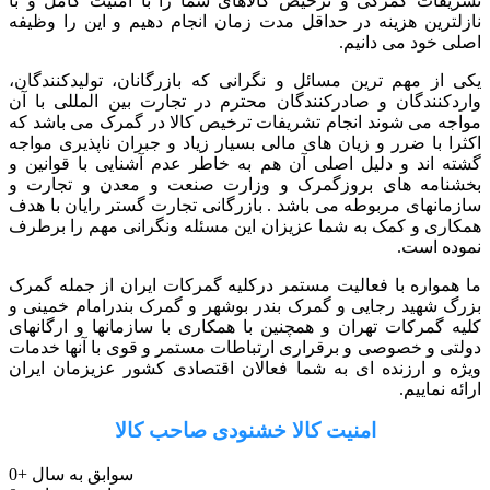
تشریفات گمرکی و ترخیص کالاهای شما را با امنیت کامل و با
نازلترین هزینه در حداقل مدت زمان انجام دهیم و این را وظیفه
اصلی خود می دانیم.
یکی از مهم ترین مسائل و نگرانی که بازرگانان، تولیدکنندگان،
واردکنندگان و صادرکنندگان محترم در تجارت بین المللی با آن
مواجه می شوند انجام تشریفات ترخیص کالا در گمرک می باشد که
اکثرا با ضرر و زیان های مالی بسیار زیاد و جبران ناپذیری مواجه
گشته اند و دلیل اصلی آن هم به خاطر عدم آشنایی با قوانین و
بخشنامه های بروزگمرک و وزارت صنعت و معدن و تجارت و
سازمانهای مربوطه می باشد . بازرگانی تجارت گستر رایان با هدف
همکاری و کمک به شما عزیزان این مسئله ونگرانی مهم را برطرف
نموده است.
ما همواره با فعالیت مستمر درکلیه گمرکات ایران از جمله گمرک
بزرگ شهید رجایی و گمرک بندر بوشهر و گمرک بندرامام خمینی و
کلیه گمرکات تهران و همچنین با همکاری با سازمانها و ارگانهای
دولتی و خصوصی و برقراری ارتباطات مستمر و قوی با آنها خدمات
ویژه و ارزنده ای به شما فعالان اقتصادی کشور عزیزمان ایران
ارائه نماییم.
امنیت کالا خشنودی صاحب کالا
سوابق به سال
+
0