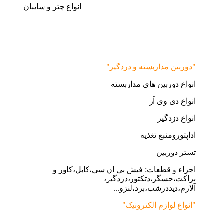
انواع چتر و سایبان
"دوربین مداربسته و دزدگیر"
انواع دوربین های مداربسته
انواع دی وی آر
انواع دزدگیر
آداپتورومنبع تغذیه
تستر دوربین
اجزاء و قطعات: فیش بی ان سی،کابل،کاور و
براکت،حسگر،دتکتور،دزدگیر،
آلارم،دیددرشب،برد،لنزو...
"انواع لوازم الکترونیک"