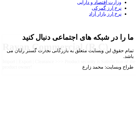
وزارت اقتصاد و دارایی
نرخ ارز گمرکی
نرخ ارز بازار آزاد
ما را در شبکه های اجتماعی دنبال کنید
Rayan Commercial (R.C)
تمام حقوق این وبسایت متعلق به بازرگانی تجارت گستر رایان می
باشد.
Import | Export | Clearance >>> Product security is Satisfaction of the
طراح وبسایت: محمد زارع
product owner!