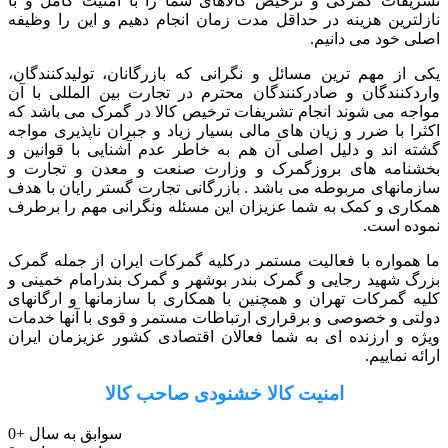
تشریفات گمرکی و ترخیص کالاهای شما را با امنیت کامل و با
نازلترین هزینه در حداقل مدت زمان انجام دهیم و این را وظیفه
اصلی خود می دانیم.
یکی از مهم ترین مسائل و نگرانی که بازرگانان، تولیدکنندگان،
واردکنندگان و صادرکنندگان محترم در تجارت بین المللی با آن
مواجه می شوند انجام تشریفات ترخیص کالا در گمرک می باشد که
اکثرا با ضرر و زیان های مالی بسیار زیاد و جبران ناپذیری مواجه
گشته اند و دلیل اصلی آن هم به خاطر عدم آشنایی با قوانین و
بخشنامه های بروزگمرک و وزارت صنعت و معدن و تجارت و
سازمانهای مربوطه می باشد . بازرگانی تجارت گستر رایان با هدف
همکاری و کمک به شما عزیزان این مسئله ونگرانی مهم را برطرف
نموده است.
ما همواره با فعالیت مستمر درکلیه گمرکات ایران از جمله گمرک
بزرگ شهید رجایی و گمرک بندر بوشهر و گمرک بندرامام خمینی و
کلیه گمرکات تهران و همچنین با همکاری با سازمانها و ارگانهای
دولتی و خصوصی و برقراری ارتباطات مستمر و قوی با آنها خدمات
ویژه و ارزنده ای به شما فعالان اقتصادی کشور عزیزمان ایران
ارائه نماییم.
امنیت کالا خشنودی صاحب کالا
سوابق به سال
+
0