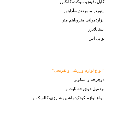
کابل ،فیش،سوکت،کانکتور
اینورتر،منبع تغذیه،آداپتور
ابزار:مولتی مترو،اهم متر
استابلایزر
یو پی اس
"انواع لوازم ورزشی و تفریحی"
دوچرخه و اسکوتر
تردمیل،دوچرخه ثابت و...
انواع لوازم کودک:ماشین شارژی،کالسکه و...