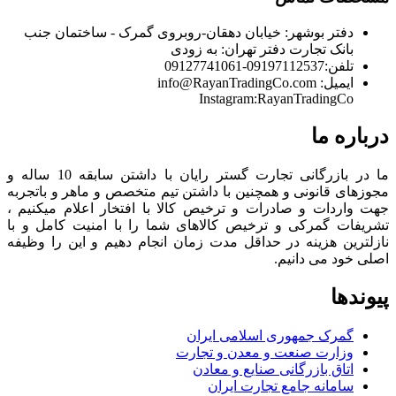
دفتر بوشهر:
خیابان دهقان-روبروی گمرک - ساختمان جنب
بانک تجارت
دفتر تهران:
به زودی
تلفن:
09197112537-09127741061
ایمیل:
info@RayanTradingCo.com
Instagram:RayanTradingCo
درباره ما
ما در بازرگانی تجارت گستر رایان با داشتن سابقه 10 ساله و
مجوزهای قانونی و همچنین با داشتن تیم متخصص و ماهر و باتجربه
جهت واردات و صادرات و ترخیص کالا با افتخار اعلام میکنیم ،
تشریفات گمرکی و ترخیص کالاهای شما را با امنیت کامل و با
نازلترین هزینه در حداقل مدت زمان انجام دهیم و این را وظیفه
اصلی خود می دانیم.
پیوندها
گمرک جمهوری اسلامی ایران
وزارت صنعت و معدن و تجارت
اتاق بازرگانی صنایع و معادن
سامانه جامع تجارت ایران