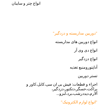
انواع چتر و سایبان
"دوربین مداربسته و دزدگیر"
انواع دوربین های مداربسته
انواع دی وی آر
انواع دزدگیر
آداپتورومنبع تغذیه
تستر دوربین
اجزاء و قطعات: فیش بی ان سی،کابل،کاور و
براکت،حسگر،دتکتور،دزدگیر،
آلارم،دیددرشب،برد،لنزو...
"انواع لوازم الکترونیک"