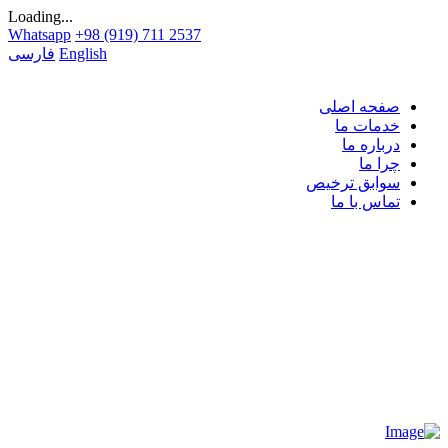
Loading...
Whatsapp
+98 (919) 711 2537
English
فارسی
صفحه اصلی
خدمات ما
درباره ما
چرا ما
سوابق ترخیص
تماس با ما