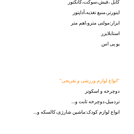
کابل ،فیش،سوکت،کانکتور
اینورتر،منبع تغذیه،آداپتور
ابزار:مولتی مترو،اهم متر
استابلایزر
یو پی اس
"انواع لوازم ورزشی و تفریحی"
دوچرخه و اسکوتر
تردمیل،دوچرخه ثابت و...
انواع لوازم کودک:ماشین شارژی،کالسکه و...