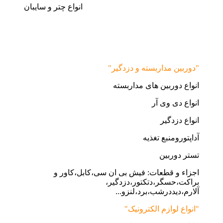
انواع چتر و سایبان
"دوربین مداربسته و دزدگیر"
انواع دوربین های مداربسته
انواع دی وی آر
انواع دزدگیر
آداپتورومنبع تغذیه
تستر دوربین
اجزاء و قطعات: فیش بی ان سی،کابل،کاور و
براکت،حسگر،دتکتور،دزدگیر،
آلارم،دیددرشب،برد،لنزو...
"انواع لوازم الکترونیک"