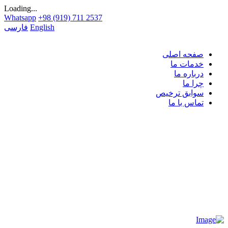
Loading...
Whatsapp
+98 (919) 711 2537
English
فارسی
صفحه اصلی
خدمات ما
درباره ما
چرا ما
سوابق ترخیص
تماس با ما