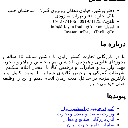
دفتر بوشهر:
خیابان دهقان-روبروی گمرک - ساختمان جنب
بانک تجارت
دفتر تهران:
به زودی
تلفن:
09197112537-09127741061
ایمیل:
info@RayanTradingCo.com
Instagram:RayanTradingCo
درباره ما
ما در بازرگانی تجارت گستر رایان با داشتن سابقه 10 ساله و
مجوزهای قانونی و همچنین با داشتن تیم متخصص و ماهر و باتجربه
جهت واردات و صادرات و ترخیص کالا با افتخار اعلام میکنیم ،
تشریفات گمرکی و ترخیص کالاهای شما را با امنیت کامل و با
نازلترین هزینه در حداقل مدت زمان انجام دهیم و این را وظیفه
اصلی خود می دانیم.
پیوندها
گمرک جمهوری اسلامی ایران
وزارت صنعت و معدن و تجارت
اتاق بازرگانی صنایع و معادن
سامانه جامع تجارت ایران