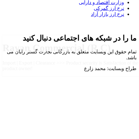
وزارت اقتصاد و دارایی
نرخ ارز گمرکی
نرخ ارز بازار آزاد
ما را در شبکه های اجتماعی دنبال کنید
Rayan Commercial (R.C)
تمام حقوق این وبسایت متعلق به بازرگانی تجارت گستر رایان می
باشد.
Import | Export | Clearance >>> Product security is Satisfaction of the
طراح وبسایت: محمد زارع
product owner!