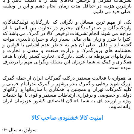
تشریفات گمرکی و ترخیص کالاهای شما را با امنیت کامل و با
نازلترین هزینه در حداقل مدت زمان انجام دهیم و این را وظیفه
اصلی خود می دانیم.
یکی از مهم ترین مسائل و نگرانی که بازرگانان، تولیدکنندگان،
واردکنندگان و صادرکنندگان محترم در تجارت بین المللی با آن
مواجه می شوند انجام تشریفات ترخیص کالا در گمرک می باشد که
اکثرا با ضرر و زیان های مالی بسیار زیاد و جبران ناپذیری مواجه
گشته اند و دلیل اصلی آن هم به خاطر عدم آشنایی با قوانین و
بخشنامه های بروزگمرک و وزارت صنعت و معدن و تجارت و
سازمانهای مربوطه می باشد . بازرگانی تجارت گستر رایان با هدف
همکاری و کمک به شما عزیزان این مسئله ونگرانی مهم را برطرف
نموده است.
ما همواره با فعالیت مستمر درکلیه گمرکات ایران از جمله گمرک
بزرگ شهید رجایی و گمرک بندر بوشهر و گمرک بندرامام خمینی و
کلیه گمرکات تهران و همچنین با همکاری با سازمانها و ارگانهای
دولتی و خصوصی و برقراری ارتباطات مستمر و قوی با آنها خدمات
ویژه و ارزنده ای به شما فعالان اقتصادی کشور عزیزمان ایران
ارائه نماییم.
امنیت کالا خشنودی صاحب کالا
سوابق به سال
+
0