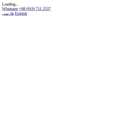
Loading...
Whatsapp
+98 (919) 711 2537
English
فارسی