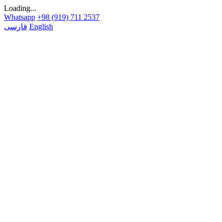
Loading...
Whatsapp
+98 (919) 711 2537
English
فارسی