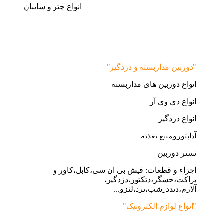
انواع چتر و سایبان
"دوربین مداربسته و دزدگیر"
انواع دوربین های مداربسته
انواع دی وی آر
انواع دزدگیر
آداپتورومنبع تغذیه
تستر دوربین
اجزاء و قطعات: فیش بی ان سی،کابل،کاور و
براکت،حسگر،دتکتور،دزدگیر،
آلارم،دیددرشب،برد،لنزو...
"انواع لوازم الکترونیک"