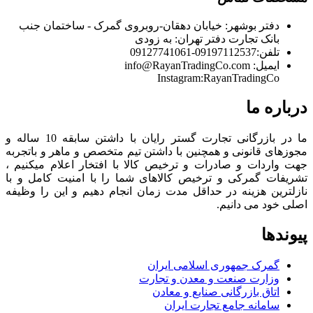
دفتر بوشهر:
خیابان دهقان-روبروی گمرک - ساختمان جنب
بانک تجارت
دفتر تهران:
به زودی
تلفن:
09197112537-09127741061
ایمیل:
info@RayanTradingCo.com
Instagram:RayanTradingCo
درباره ما
ما در بازرگانی تجارت گستر رایان با داشتن سابقه 10 ساله و
مجوزهای قانونی و همچنین با داشتن تیم متخصص و ماهر و باتجربه
جهت واردات و صادرات و ترخیص کالا با افتخار اعلام میکنیم ،
تشریفات گمرکی و ترخیص کالاهای شما را با امنیت کامل و با
نازلترین هزینه در حداقل مدت زمان انجام دهیم و این را وظیفه
اصلی خود می دانیم.
پیوندها
گمرک جمهوری اسلامی ایران
وزارت صنعت و معدن و تجارت
اتاق بازرگانی صنایع و معادن
سامانه جامع تجارت ایران