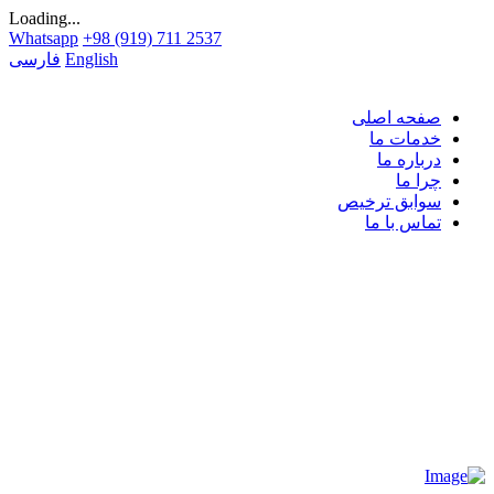
Loading...
Whatsapp
+98 (919) 711 2537
English
فارسی
صفحه اصلی
خدمات ما
درباره ما
چرا ما
سوابق ترخیص
تماس با ما