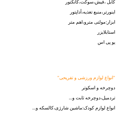
کابل ،فیش،سوکت،کانکتور
اینورتر،منبع تغذیه،آداپتور
ابزار:مولتی مترو،اهم متر
استابلایزر
یو پی اس
"انواع لوازم ورزشی و تفریحی"
دوچرخه و اسکوتر
تردمیل،دوچرخه ثابت و...
انواع لوازم کودک:ماشین شارژی،کالسکه و...