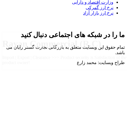
وزارت اقتصاد و دارایی
نرخ ارز گمرکی
نرخ ارز بازار آزاد
ما را در شبکه های اجتماعی دنبال کنید
Rayan Commercial (R.C)
تمام حقوق این وبسایت متعلق به بازرگانی تجارت گستر رایان می
باشد.
Import | Export | Clearance >>> Product security is Satisfaction of the
طراح وبسایت: محمد زارع
product owner!