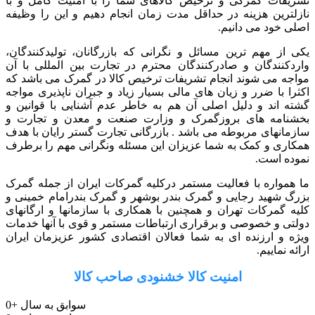
تشریفات گمرکی و ترخیص کالاهای شما را با امنیت کامل و با
نازلترین هزینه در حداقل مدت زمان انجام دهیم و این را وظیفه
اصلی خود می دانیم.
یکی از مهم ترین مسائل و نگرانی که بازرگانان، تولیدکنندگان،
واردکنندگان و صادرکنندگان محترم در تجارت بین المللی با آن
مواجه می شوند انجام تشریفات ترخیص کالا در گمرک می باشد که
اکثرا با ضرر و زیان های مالی بسیار زیاد و جبران ناپذیری مواجه
گشته اند و دلیل اصلی آن هم به خاطر عدم آشنایی با قوانین و
بخشنامه های بروزگمرک و وزارت صنعت و معدن و تجارت و
سازمانهای مربوطه می باشد . بازرگانی تجارت گستر رایان با هدف
همکاری و کمک به شما عزیزان این مسئله ونگرانی مهم را برطرف
نموده است.
ما همواره با فعالیت مستمر درکلیه گمرکات ایران از جمله گمرک
بزرگ شهید رجایی و گمرک بندر بوشهر و گمرک بندرامام خمینی و
کلیه گمرکات تهران و همچنین با همکاری با سازمانها و ارگانهای
دولتی و خصوصی و برقراری ارتباطات مستمر و قوی با آنها خدمات
ویژه و ارزنده ای به شما فعالان اقتصادی کشور عزیزمان ایران
ارائه نماییم.
امنیت کالا خشنودی صاحب کالا
سوابق به سال
+
0