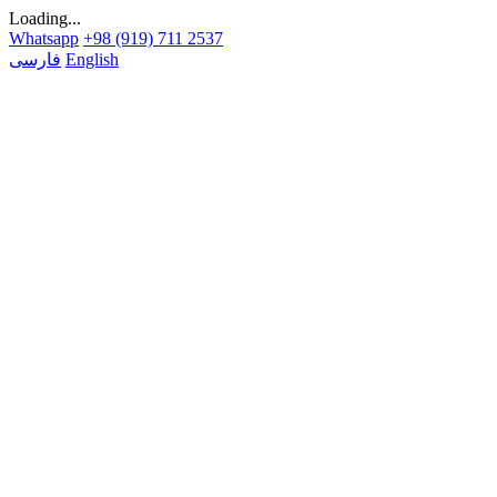
Loading...
Whatsapp
+98 (919) 711 2537
English
فارسی