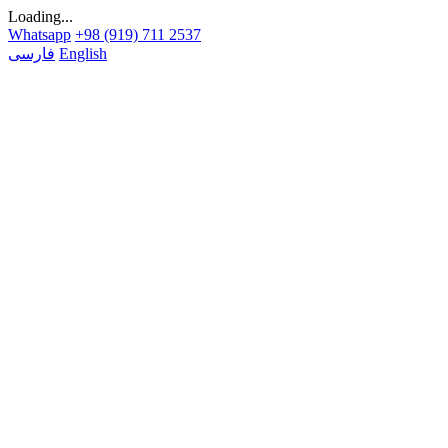
Loading...
Whatsapp
+98 (919) 711 2537
English
فارسی