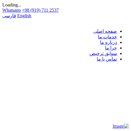
Loading...
Whatsapp
+98 (919) 711 2537
English
فارسی
صفحه اصلی
خدمات ما
درباره ما
چرا ما
سوابق ترخیص
تماس با ما