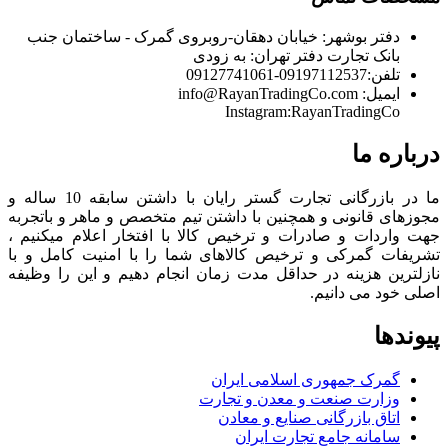
دفتر بوشهر:
خیابان دهقان-روبروی گمرک - ساختمان جنب
بانک تجارت
دفتر تهران:
به زودی
تلفن:
09197112537-09127741061
ایمیل:
info@RayanTradingCo.com
Instagram:RayanTradingCo
درباره ما
ما در بازرگانی تجارت گستر رایان با داشتن سابقه 10 ساله و
مجوزهای قانونی و همچنین با داشتن تیم متخصص و ماهر و باتجربه
جهت واردات و صادرات و ترخیص کالا با افتخار اعلام میکنیم ،
تشریفات گمرکی و ترخیص کالاهای شما را با امنیت کامل و با
نازلترین هزینه در حداقل مدت زمان انجام دهیم و این را وظیفه
اصلی خود می دانیم.
پیوندها
گمرک جمهوری اسلامی ایران
وزارت صنعت و معدن و تجارت
اتاق بازرگانی صنایع و معادن
سامانه جامع تجارت ایران