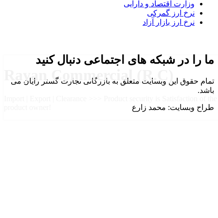
وزارت اقتصاد و دارایی
نرخ ارز گمرکی
نرخ ارز بازار آزاد
ما را در شبکه های اجتماعی دنبال کنید
Rayan Commercial (R.C)
تمام حقوق این وبسایت متعلق به بازرگانی تجارت گستر رایان می
باشد.
Import | Export | Clearance >>> Product security is Satisfaction of the
طراح وبسایت: محمد زارع
product owner!