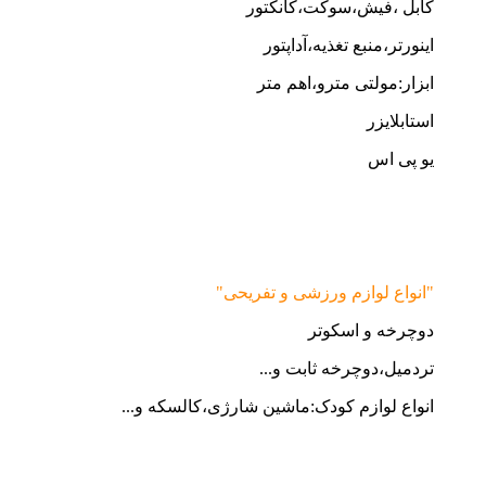
کابل ،فیش،سوکت،کانکتور
اینورتر،منبع تغذیه،آداپتور
ابزار:مولتی مترو،اهم متر
استابلایزر
یو پی اس
"انواع لوازم ورزشی و تفریحی"
دوچرخه و اسکوتر
تردمیل،دوچرخه ثابت و...
انواع لوازم کودک:ماشین شارژی،کالسکه و...