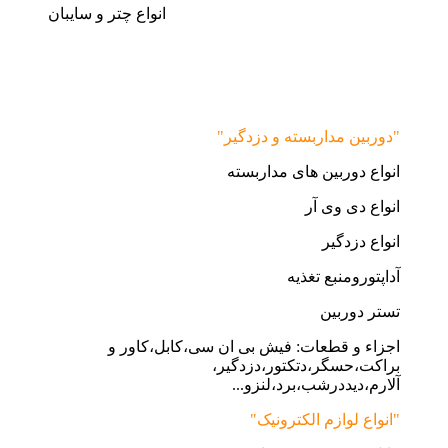
انواع چتر و سایبان
"دوربین مداربسته و دزدگیر"
انواع دوربین های مداربسته
انواع دی وی آر
انواع دزدگیر
آداپتورومنبع تغذیه
تستر دوربین
اجزاء و قطعات: فیش بی ان سی،کابل،کاور و
براکت،حسگر،دتکتور،دزدگیر،
آلارم،دیددرشب،برد،لنزو...
"انواع لوازم الکترونیک"