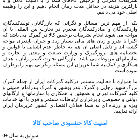
تشریفات گمرکی و ترخیص کالاهای شما را با امنیت کامل و با
نازلترین هزینه در حداقل مدت زمان انجام دهیم و این را وظیفه
اصلی خود می دانیم.
یکی از مهم ترین مسائل و نگرانی که بازرگانان، تولیدکنندگان،
واردکنندگان و صادرکنندگان محترم در تجارت بین المللی با آن
مواجه می شوند انجام تشریفات ترخیص کالا در گمرک می باشد که
اکثرا با ضرر و زیان های مالی بسیار زیاد و جبران ناپذیری مواجه
گشته اند و دلیل اصلی آن هم به خاطر عدم آشنایی با قوانین و
بخشنامه های بروزگمرک و وزارت صنعت و معدن و تجارت و
سازمانهای مربوطه می باشد . بازرگانی تجارت گستر رایان با هدف
همکاری و کمک به شما عزیزان این مسئله ونگرانی مهم را برطرف
نموده است.
ما همواره با فعالیت مستمر درکلیه گمرکات ایران از جمله گمرک
بزرگ شهید رجایی و گمرک بندر بوشهر و گمرک بندرامام خمینی و
کلیه گمرکات تهران و همچنین با همکاری با سازمانها و ارگانهای
دولتی و خصوصی و برقراری ارتباطات مستمر و قوی با آنها خدمات
ویژه و ارزنده ای به شما فعالان اقتصادی کشور عزیزمان ایران
ارائه نماییم.
امنیت کالا خشنودی صاحب کالا
سوابق به سال
+
0