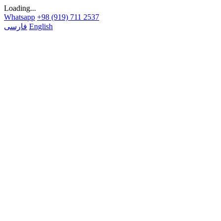
Loading...
Whatsapp
+98 (919) 711 2537
English
فارسی