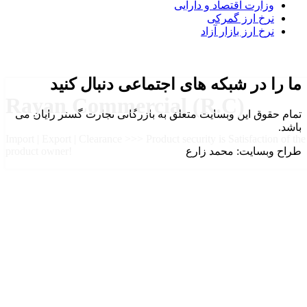
وزارت اقتصاد و دارایی
نرخ ارز گمرکی
نرخ ارز بازار آزاد
ما را در شبکه های اجتماعی دنبال کنید
Rayan Commercial (R.C)
تمام حقوق این وبسایت متعلق به بازرگانی تجارت گستر رایان می
باشد.
Import | Export | Clearance >>> Product security is Satisfaction of the
طراح وبسایت: محمد زارع
product owner!