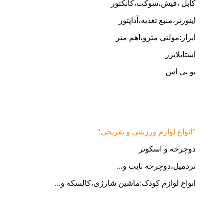
کابل ،فیش،سوکت،کانکتور
اینورتر،منبع تغذیه،آداپتور
ابزار:مولتی مترو،اهم متر
استابلایزر
یو پی اس
"انواع لوازم ورزشی و تفریحی"
دوچرخه و اسکوتر
تردمیل،دوچرخه ثابت و...
انواع لوازم کودک:ماشین شارژی،کالسکه و...