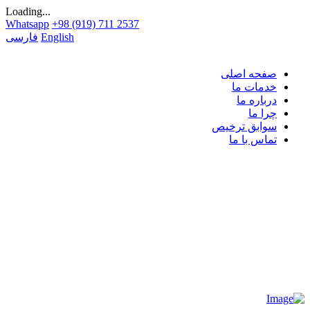
Loading...
Whatsapp
+98 (919) 711 2537
English
فارسی
صفحه اصلی
خدمات ما
درباره ما
چرا ما
سوابق ترخیص
تماس با ما