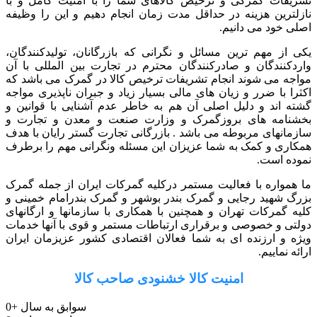
تشریفات گمرکی و ترخیص کالاهای شما را با امنیت کامل و با
نازلترین هزینه در حداقل مدت زمان انجام دهیم و این را وظیفه
اصلی خود می دانیم.
یکی از مهم ترین مسائل و نگرانی که بازرگانان، تولیدکنندگان،
واردکنندگان و صادرکنندگان محترم در تجارت بین المللی با آن
مواجه می شوند انجام تشریفات ترخیص کالا در گمرک می باشد که
اکثرا با ضرر و زیان های مالی بسیار زیاد و جبران ناپذیری مواجه
گشته اند و دلیل اصلی آن هم به خاطر عدم آشنایی با قوانین و
بخشنامه های بروزگمرک و وزارت صنعت و معدن و تجارت و
سازمانهای مربوطه می باشد . بازرگانی تجارت گستر رایان با هدف
همکاری و کمک به شما عزیزان این مسئله ونگرانی مهم را برطرف
نموده است.
ما همواره با فعالیت مستمر درکلیه گمرکات ایران از جمله گمرک
بزرگ شهید رجایی و گمرک بندر بوشهر و گمرک بندرامام خمینی و
کلیه گمرکات تهران و همچنین با همکاری با سازمانها و ارگانهای
دولتی و خصوصی و برقراری ارتباطات مستمر و قوی با آنها خدمات
ویژه و ارزنده ای به شما فعالان اقتصادی کشور عزیزمان ایران
ارائه نماییم.
امنیت کالا خشنودی صاحب کالا
سوابق به سال
+
0