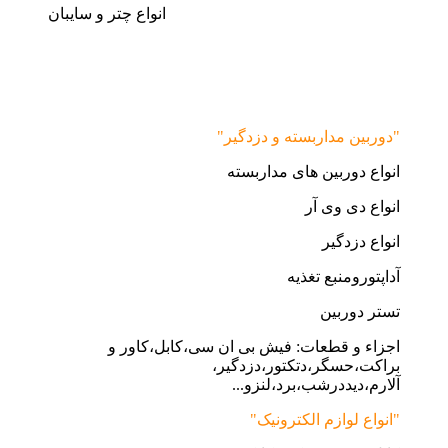
انواع چتر و سایبان
"دوربین مداربسته و دزدگیر"
انواع دوربین های مداربسته
انواع دی وی آر
انواع دزدگیر
آداپتورومنبع تغذیه
تستر دوربین
اجزاء و قطعات: فیش بی ان سی،کابل،کاور و
براکت،حسگر،دتکتور،دزدگیر،
آلارم،دیددرشب،برد،لنزو...
"انواع لوازم الکترونیک"