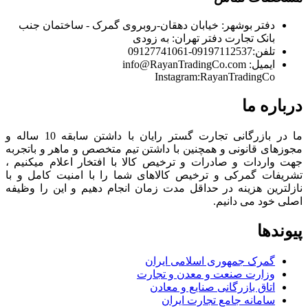
دفتر بوشهر:
خیابان دهقان-روبروی گمرک - ساختمان جنب
بانک تجارت
دفتر تهران:
به زودی
تلفن:
09197112537-09127741061
ایمیل:
info@RayanTradingCo.com
Instagram:RayanTradingCo
درباره ما
ما در بازرگانی تجارت گستر رایان با داشتن سابقه 10 ساله و
مجوزهای قانونی و همچنین با داشتن تیم متخصص و ماهر و باتجربه
جهت واردات و صادرات و ترخیص کالا با افتخار اعلام میکنیم ،
تشریفات گمرکی و ترخیص کالاهای شما را با امنیت کامل و با
نازلترین هزینه در حداقل مدت زمان انجام دهیم و این را وظیفه
اصلی خود می دانیم.
پیوندها
گمرک جمهوری اسلامی ایران
وزارت صنعت و معدن و تجارت
اتاق بازرگانی صنایع و معادن
سامانه جامع تجارت ایران