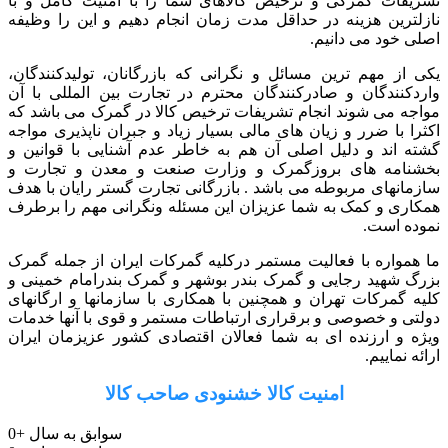
تشریفات گمرکی و ترخیص کالاهای شما را با امنیت کامل و با
نازلترین هزینه در حداقل مدت زمان انجام دهیم و این را وظیفه
اصلی خود می دانیم.
یکی از مهم ترین مسائل و نگرانی که بازرگانان، تولیدکنندگان،
واردکنندگان و صادرکنندگان محترم در تجارت بین المللی با آن
مواجه می شوند انجام تشریفات ترخیص کالا در گمرک می باشد که
اکثرا با ضرر و زیان های مالی بسیار زیاد و جبران ناپذیری مواجه
گشته اند و دلیل اصلی آن هم به خاطر عدم آشنایی با قوانین و
بخشنامه های بروزگمرک و وزارت صنعت و معدن و تجارت و
سازمانهای مربوطه می باشد . بازرگانی تجارت گستر رایان با هدف
همکاری و کمک به شما عزیزان این مسئله ونگرانی مهم را برطرف
نموده است.
ما همواره با فعالیت مستمر درکلیه گمرکات ایران از جمله گمرک
بزرگ شهید رجایی و گمرک بندر بوشهر و گمرک بندرامام خمینی و
کلیه گمرکات تهران و همچنین با همکاری با سازمانها و ارگانهای
دولتی و خصوصی و برقراری ارتباطات مستمر و قوی با آنها خدمات
ویژه و ارزنده ای به شما فعالان اقتصادی کشور عزیزمان ایران
ارائه نماییم.
امنیت کالا خشنودی صاحب کالا
سوابق به سال
+
0