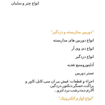
انواع چتر و سایبان
"دوربین مداربسته و دزدگیر"
انواع دوربین های مداربسته
انواع دی وی آر
انواع دزدگیر
آداپتورومنبع تغذیه
تستر دوربین
اجزاء و قطعات: فیش بی ان سی،کابل،کاور و
براکت،حسگر،دتکتور،دزدگیر،
آلارم،دیددرشب،برد،لنزو...
"انواع لوازم الکترونیک"