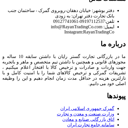
دفتر بوشهر:
خیابان دهقان-روبروی گمرک - ساختمان جنب
بانک تجارت
دفتر تهران:
به زودی
تلفن:
09197112537-09127741061
ایمیل:
info@RayanTradingCo.com
Instagram:RayanTradingCo
درباره ما
ما در بازرگانی تجارت گستر رایان با داشتن سابقه 10 ساله و
مجوزهای قانونی و همچنین با داشتن تیم متخصص و ماهر و باتجربه
جهت واردات و صادرات و ترخیص کالا با افتخار اعلام میکنیم ،
تشریفات گمرکی و ترخیص کالاهای شما را با امنیت کامل و با
نازلترین هزینه در حداقل مدت زمان انجام دهیم و این را وظیفه
اصلی خود می دانیم.
پیوندها
گمرک جمهوری اسلامی ایران
وزارت صنعت و معدن و تجارت
اتاق بازرگانی صنایع و معادن
سامانه جامع تجارت ایران