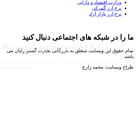
وزارت اقتصاد و دارایی
نرخ ارز گمرکی
نرخ ارز بازار آزاد
ما را در شبکه های اجتماعی دنبال کنید
Rayan Commercial (R.C)
تمام حقوق این وبسایت متعلق به بازرگانی تجارت گستر رایان می
باشد.
Import | Export | Clearance >>> Product security is Satisfaction of the
طراح وبسایت: محمد زارع
product owner!