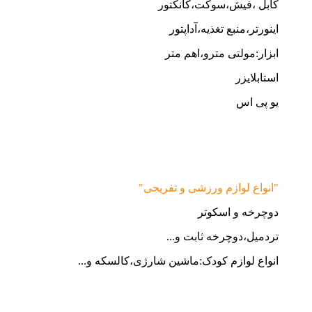
کابل ،فیش،سوکت،کانکتور
اینورتر،منبع تغذیه،آداپتور
ابزار:مولتی مترو،اهم متر
استابلایزر
یو پی اس
"انواع لوازم ورزشی و تفریحی"
دوچرخه و اسکوتر
تردمیل،دوچرخه ثابت و...
انواع لوازم کودک:ماشین شارژی،کالسکه و...