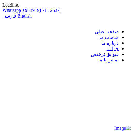
Loading...
Whatsapp
+98 (919) 711 2537
English
فارسی
صفحه اصلی
خدمات ما
درباره ما
چرا ما
سوابق ترخیص
تماس با ما