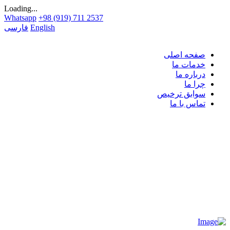
Loading...
Whatsapp
+98 (919) 711 2537
English
فارسی
صفحه اصلی
خدمات ما
درباره ما
چرا ما
سوابق ترخیص
تماس با ما