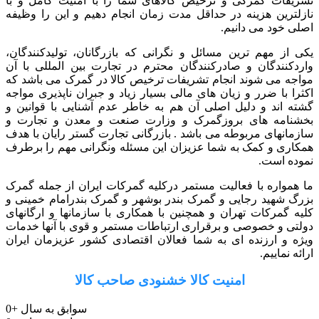
تشریفات گمرکی و ترخیص کالاهای شما را با امنیت کامل و با
نازلترین هزینه در حداقل مدت زمان انجام دهیم و این را وظیفه
اصلی خود می دانیم.
یکی از مهم ترین مسائل و نگرانی که بازرگانان، تولیدکنندگان،
واردکنندگان و صادرکنندگان محترم در تجارت بین المللی با آن
مواجه می شوند انجام تشریفات ترخیص کالا در گمرک می باشد که
اکثرا با ضرر و زیان های مالی بسیار زیاد و جبران ناپذیری مواجه
گشته اند و دلیل اصلی آن هم به خاطر عدم آشنایی با قوانین و
بخشنامه های بروزگمرک و وزارت صنعت و معدن و تجارت و
سازمانهای مربوطه می باشد . بازرگانی تجارت گستر رایان با هدف
همکاری و کمک به شما عزیزان این مسئله ونگرانی مهم را برطرف
نموده است.
ما همواره با فعالیت مستمر درکلیه گمرکات ایران از جمله گمرک
بزرگ شهید رجایی و گمرک بندر بوشهر و گمرک بندرامام خمینی و
کلیه گمرکات تهران و همچنین با همکاری با سازمانها و ارگانهای
دولتی و خصوصی و برقراری ارتباطات مستمر و قوی با آنها خدمات
ویژه و ارزنده ای به شما فعالان اقتصادی کشور عزیزمان ایران
ارائه نماییم.
امنیت کالا خشنودی صاحب کالا
سوابق به سال
+
0