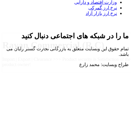
وزارت اقتصاد و دارایی
نرخ ارز گمرکی
نرخ ارز بازار آزاد
ما را در شبکه های اجتماعی دنبال کنید
Rayan Commercial (R.C)
تمام حقوق این وبسایت متعلق به بازرگانی تجارت گستر رایان می
باشد.
Import | Export | Clearance >>> Product security is Satisfaction of the
طراح وبسایت: محمد زارع
product owner!