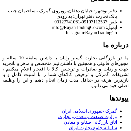
دفتر بوشهر:
خیابان دهقان-روبروی گمرک - ساختمان جنب
بانک تجارت
دفتر تهران:
به زودی
تلفن:
09197112537-09127741061
ایمیل:
info@RayanTradingCo.com
Instagram:RayanTradingCo
درباره ما
ما در بازرگانی تجارت گستر رایان با داشتن سابقه 10 ساله و
مجوزهای قانونی و همچنین با داشتن تیم متخصص و ماهر و باتجربه
جهت واردات و صادرات و ترخیص کالا با افتخار اعلام میکنیم ،
تشریفات گمرکی و ترخیص کالاهای شما را با امنیت کامل و با
نازلترین هزینه در حداقل مدت زمان انجام دهیم و این را وظیفه
اصلی خود می دانیم.
پیوندها
گمرک جمهوری اسلامی ایران
وزارت صنعت و معدن و تجارت
اتاق بازرگانی صنایع و معادن
سامانه جامع تجارت ایران