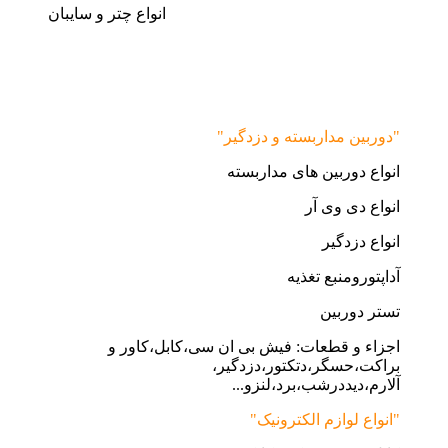
انواع چتر و سایبان
"دوربین مداربسته و دزدگیر"
انواع دوربین های مداربسته
انواع دی وی آر
انواع دزدگیر
آداپتورومنبع تغذیه
تستر دوربین
اجزاء و قطعات: فیش بی ان سی،کابل،کاور و
براکت،حسگر،دتکتور،دزدگیر،
آلارم،دیددرشب،برد،لنزو...
"انواع لوازم الکترونیک"