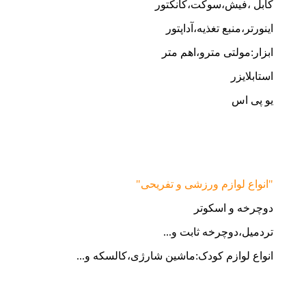
کابل ،فیش،سوکت،کانکتور
اینورتر،منبع تغذیه،آداپتور
ابزار:مولتی مترو،اهم متر
استابلایزر
یو پی اس
"انواع لوازم ورزشی و تفریحی"
دوچرخه و اسکوتر
تردمیل،دوچرخه ثابت و...
انواع لوازم کودک:ماشین شارژی،کالسکه و...