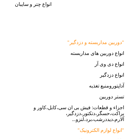
انواع چتر و سایبان
"دوربین مداربسته و دزدگیر"
انواع دوربین های مداربسته
انواع دی وی آر
انواع دزدگیر
آداپتورومنبع تغذیه
تستر دوربین
اجزاء و قطعات: فیش بی ان سی،کابل،کاور و
براکت،حسگر،دتکتور،دزدگیر،
آلارم،دیددرشب،برد،لنزو...
"انواع لوازم الکترونیک"