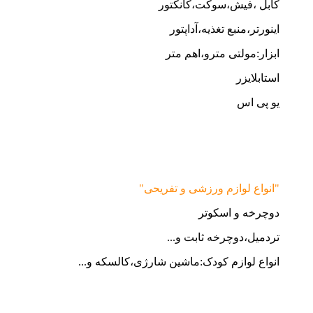
کابل ،فیش،سوکت،کانکتور
اینورتر،منبع تغذیه،آداپتور
ابزار:مولتی مترو،اهم متر
استابلایزر
یو پی اس
"انواع لوازم ورزشی و تفریحی"
دوچرخه و اسکوتر
تردمیل،دوچرخه ثابت و...
انواع لوازم کودک:ماشین شارژی،کالسکه و...