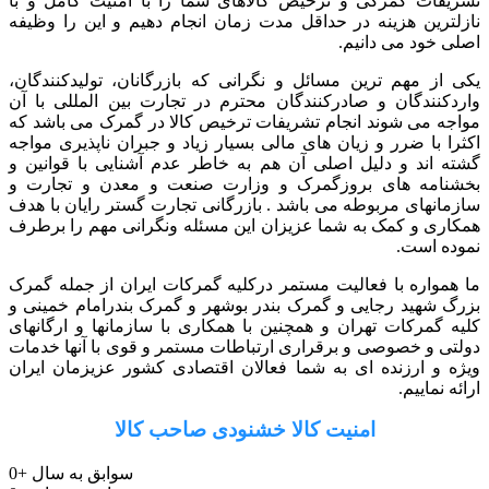
تشریفات گمرکی و ترخیص کالاهای شما را با امنیت کامل و با
نازلترین هزینه در حداقل مدت زمان انجام دهیم و این را وظیفه
اصلی خود می دانیم.
یکی از مهم ترین مسائل و نگرانی که بازرگانان، تولیدکنندگان،
واردکنندگان و صادرکنندگان محترم در تجارت بین المللی با آن
مواجه می شوند انجام تشریفات ترخیص کالا در گمرک می باشد که
اکثرا با ضرر و زیان های مالی بسیار زیاد و جبران ناپذیری مواجه
گشته اند و دلیل اصلی آن هم به خاطر عدم آشنایی با قوانین و
بخشنامه های بروزگمرک و وزارت صنعت و معدن و تجارت و
سازمانهای مربوطه می باشد . بازرگانی تجارت گستر رایان با هدف
همکاری و کمک به شما عزیزان این مسئله ونگرانی مهم را برطرف
نموده است.
ما همواره با فعالیت مستمر درکلیه گمرکات ایران از جمله گمرک
بزرگ شهید رجایی و گمرک بندر بوشهر و گمرک بندرامام خمینی و
کلیه گمرکات تهران و همچنین با همکاری با سازمانها و ارگانهای
دولتی و خصوصی و برقراری ارتباطات مستمر و قوی با آنها خدمات
ویژه و ارزنده ای به شما فعالان اقتصادی کشور عزیزمان ایران
ارائه نماییم.
امنیت کالا خشنودی صاحب کالا
سوابق به سال
+
0