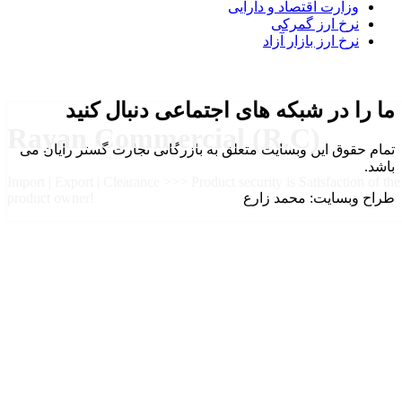
وزارت اقتصاد و دارایی
نرخ ارز گمرکی
نرخ ارز بازار آزاد
ما را در شبکه های اجتماعی دنبال کنید
Rayan Commercial (R.C)
تمام حقوق این وبسایت متعلق به بازرگانی تجارت گستر رایان می
باشد.
Import | Export | Clearance >>> Product security is Satisfaction of the
طراح وبسایت: محمد زارع
product owner!