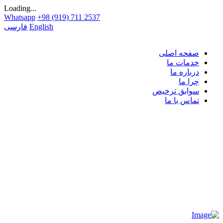
Loading...
Whatsapp
+98 (919) 711 2537
English
فارسی
صفحه اصلی
خدمات ما
درباره ما
چرا ما
سوابق ترخیص
تماس با ما