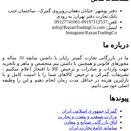
دفتر بوشهر:
خیابان دهقان-روبروی گمرک - ساختمان جنب
بانک تجارت
دفتر تهران:
به زودی
تلفن:
09197112537-09127741061
ایمیل:
info@RayanTradingCo.com
Instagram:RayanTradingCo
درباره ما
ما در بازرگانی تجارت گستر رایان با داشتن سابقه 10 ساله و
مجوزهای قانونی و همچنین با داشتن تیم متخصص و ماهر و باتجربه
جهت واردات و صادرات و ترخیص کالا با افتخار اعلام میکنیم ،
تشریفات گمرکی و ترخیص کالاهای شما را با امنیت کامل و با
نازلترین هزینه در حداقل مدت زمان انجام دهیم و این را وظیفه
اصلی خود می دانیم.
پیوندها
گمرک جمهوری اسلامی ایران
وزارت صنعت و معدن و تجارت
اتاق بازرگانی صنایع و معادن
سامانه جامع تجارت ایران