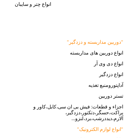
انواع چتر و سایبان
"دوربین مداربسته و دزدگیر"
انواع دوربین های مداربسته
انواع دی وی آر
انواع دزدگیر
آداپتورومنبع تغذیه
تستر دوربین
اجزاء و قطعات: فیش بی ان سی،کابل،کاور و
براکت،حسگر،دتکتور،دزدگیر،
آلارم،دیددرشب،برد،لنزو...
"انواع لوازم الکترونیک"