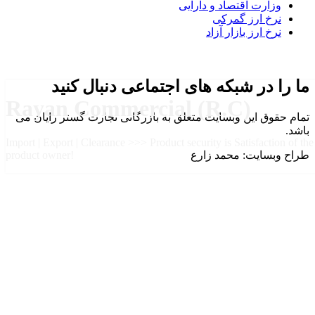
وزارت اقتصاد و دارایی
نرخ ارز گمرکی
نرخ ارز بازار آزاد
ما را در شبکه های اجتماعی دنبال کنید
Rayan Commercial (R.C)
تمام حقوق این وبسایت متعلق به بازرگانی تجارت گستر رایان می
باشد.
Import | Export | Clearance >>> Product security is Satisfaction of the
طراح وبسایت: محمد زارع
product owner!