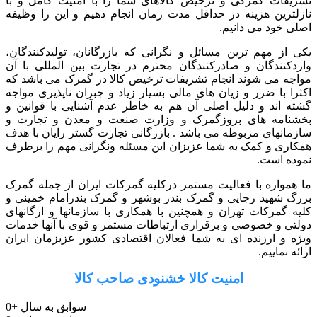
تشریفات گمرکی و ترخیص کالاهای شما را با امنیت کامل و با
نازلترین هزینه در حداقل مدت زمان انجام دهیم و این را وظیفه
اصلی خود می دانیم.
یکی از مهم ترین مسائل و نگرانی که بازرگانان، تولیدکنندگان،
واردکنندگان و صادرکنندگان محترم در تجارت بین المللی با آن
مواجه می شوند انجام تشریفات ترخیص کالا در گمرک می باشد که
اکثرا با ضرر و زیان های مالی بسیار زیاد و جبران ناپذیری مواجه
گشته اند و دلیل اصلی آن هم به خاطر عدم آشنایی با قوانین و
بخشنامه های بروزگمرک و وزارت صنعت و معدن و تجارت و
سازمانهای مربوطه می باشد . بازرگانی تجارت گستر رایان با هدف
همکاری و کمک به شما عزیزان این مسئله ونگرانی مهم را برطرف
نموده است.
ما همواره با فعالیت مستمر درکلیه گمرکات ایران از جمله گمرک
بزرگ شهید رجایی و گمرک بندر بوشهر و گمرک بندرامام خمینی و
کلیه گمرکات تهران و همچنین با همکاری با سازمانها و ارگانهای
دولتی و خصوصی و برقراری ارتباطات مستمر و قوی با آنها خدمات
ویژه و ارزنده ای به شما فعالان اقتصادی کشور عزیزمان ایران
ارائه نماییم.
امنیت کالا خشنودی صاحب کالا
سوابق به سال
+
0