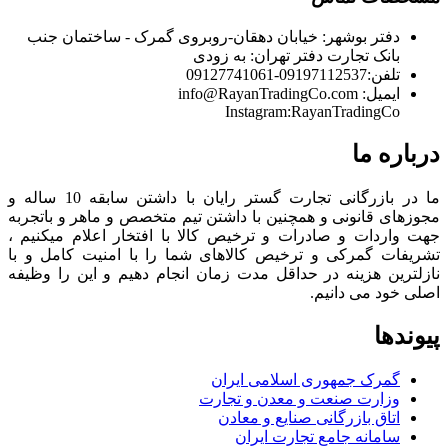
دفتر بوشهر:
خیابان دهقان-روبروی گمرک - ساختمان جنب
بانک تجارت
دفتر تهران:
به زودی
تلفن:
09197112537-09127741061
ایمیل:
info@RayanTradingCo.com
Instagram:RayanTradingCo
درباره ما
ما در بازرگانی تجارت گستر رایان با داشتن سابقه 10 ساله و
مجوزهای قانونی و همچنین با داشتن تیم متخصص و ماهر و باتجربه
جهت واردات و صادرات و ترخیص کالا با افتخار اعلام میکنیم ،
تشریفات گمرکی و ترخیص کالاهای شما را با امنیت کامل و با
نازلترین هزینه در حداقل مدت زمان انجام دهیم و این را وظیفه
اصلی خود می دانیم.
پیوندها
گمرک جمهوری اسلامی ایران
وزارت صنعت و معدن و تجارت
اتاق بازرگانی صنایع و معادن
سامانه جامع تجارت ایران