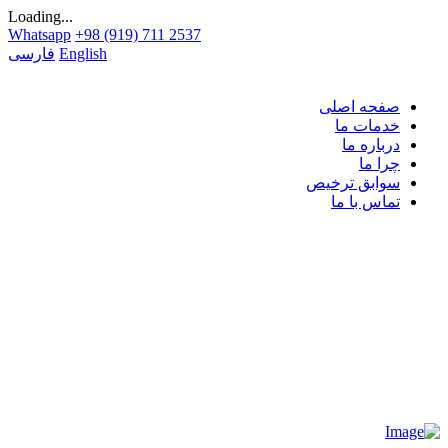
Loading...
Whatsapp
+98 (919) 711 2537
English
فارسی
صفحه اصلی
خدمات ما
درباره ما
چرا ما
سوابق ترخیص
تماس با ما