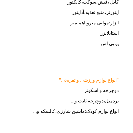
کابل ،فیش،سوکت،کانکتور
اینورتر،منبع تغذیه،آداپتور
ابزار:مولتی مترو،اهم متر
استابلایزر
یو پی اس
"انواع لوازم ورزشی و تفریحی"
دوچرخه و اسکوتر
تردمیل،دوچرخه ثابت و...
انواع لوازم کودک:ماشین شارژی،کالسکه و...