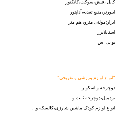
کابل ،فیش،سوکت،کانکتور
اینورتر،منبع تغذیه،آداپتور
ابزار:مولتی مترو،اهم متر
استابلایزر
یو پی اس
"انواع لوازم ورزشی و تفریحی"
دوچرخه و اسکوتر
تردمیل،دوچرخه ثابت و...
انواع لوازم کودک:ماشین شارژی،کالسکه و...