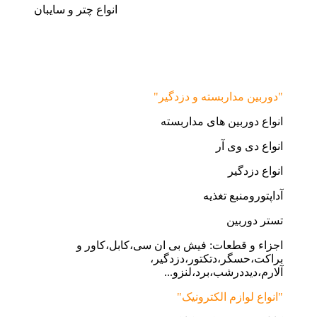
انواع چتر و سایبان
"دوربین مداربسته و دزدگیر"
انواع دوربین های مداربسته
انواع دی وی آر
انواع دزدگیر
آداپتورومنبع تغذیه
تستر دوربین
اجزاء و قطعات: فیش بی ان سی،کابل،کاور و
براکت،حسگر،دتکتور،دزدگیر،
آلارم،دیددرشب،برد،لنزو...
"انواع لوازم الکترونیک"