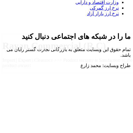
وزارت اقتصاد و دارایی
نرخ ارز گمرکی
نرخ ارز بازار آزاد
ما را در شبکه های اجتماعی دنبال کنید
Rayan Commercial (R.C)
تمام حقوق این وبسایت متعلق به بازرگانی تجارت گستر رایان می
باشد.
Import | Export | Clearance >>> Product security is Satisfaction of the
طراح وبسایت: محمد زارع
product owner!