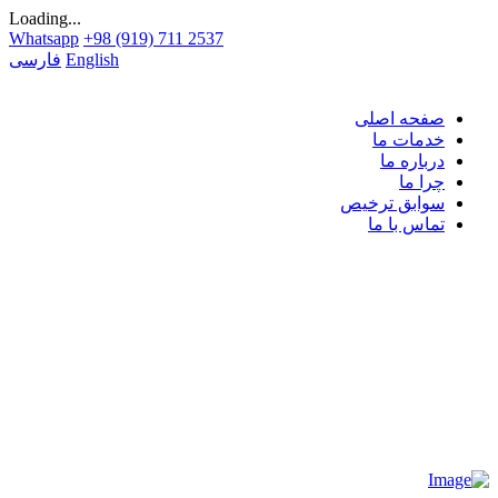
Loading...
Whatsapp
+98 (919) 711 2537
English
فارسی
صفحه اصلی
خدمات ما
درباره ما
چرا ما
سوابق ترخیص
تماس با ما