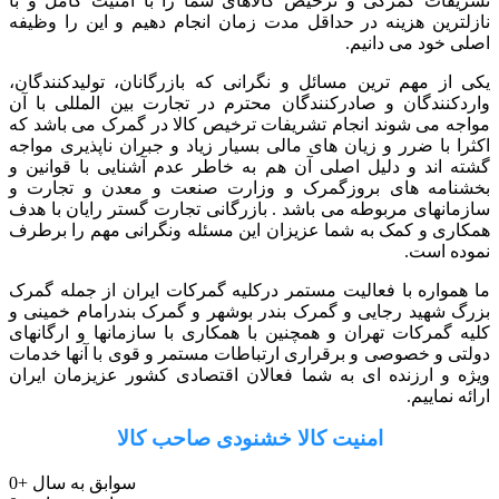
تشریفات گمرکی و ترخیص کالاهای شما را با امنیت کامل و با
نازلترین هزینه در حداقل مدت زمان انجام دهیم و این را وظیفه
اصلی خود می دانیم.
یکی از مهم ترین مسائل و نگرانی که بازرگانان، تولیدکنندگان،
واردکنندگان و صادرکنندگان محترم در تجارت بین المللی با آن
مواجه می شوند انجام تشریفات ترخیص کالا در گمرک می باشد که
اکثرا با ضرر و زیان های مالی بسیار زیاد و جبران ناپذیری مواجه
گشته اند و دلیل اصلی آن هم به خاطر عدم آشنایی با قوانین و
بخشنامه های بروزگمرک و وزارت صنعت و معدن و تجارت و
سازمانهای مربوطه می باشد . بازرگانی تجارت گستر رایان با هدف
همکاری و کمک به شما عزیزان این مسئله ونگرانی مهم را برطرف
نموده است.
ما همواره با فعالیت مستمر درکلیه گمرکات ایران از جمله گمرک
بزرگ شهید رجایی و گمرک بندر بوشهر و گمرک بندرامام خمینی و
کلیه گمرکات تهران و همچنین با همکاری با سازمانها و ارگانهای
دولتی و خصوصی و برقراری ارتباطات مستمر و قوی با آنها خدمات
ویژه و ارزنده ای به شما فعالان اقتصادی کشور عزیزمان ایران
ارائه نماییم.
امنیت کالا خشنودی صاحب کالا
سوابق به سال
+
0