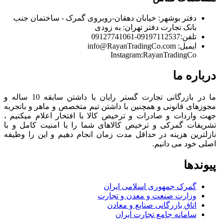
دفتر بوشهر:
خیابان دهقان-روبروی گمرک - ساختمان جنب
بانک تجارت
دفتر تهران:
به زودی
تلفن:
09197112537-09127741061
ایمیل:
info@RayanTradingCo.com
Instagram:RayanTradingCo
درباره ما
ما در بازرگانی تجارت گستر رایان با داشتن سابقه 10 ساله و
مجوزهای قانونی و همچنین با داشتن تیم متخصص و ماهر و باتجربه
جهت واردات و صادرات و ترخیص کالا با افتخار اعلام میکنیم ،
تشریفات گمرکی و ترخیص کالاهای شما را با امنیت کامل و با
نازلترین هزینه در حداقل مدت زمان انجام دهیم و این را وظیفه
اصلی خود می دانیم.
پیوندها
گمرک جمهوری اسلامی ایران
وزارت صنعت و معدن و تجارت
اتاق بازرگانی صنایع و معادن
سامانه جامع تجارت ایران