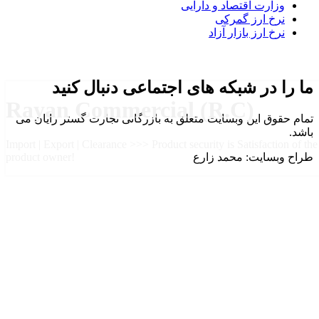
وزارت اقتصاد و دارایی
نرخ ارز گمرکی
نرخ ارز بازار آزاد
ما را در شبکه های اجتماعی دنبال کنید
Rayan Commercial (R.C)
تمام حقوق این وبسایت متعلق به بازرگانی تجارت گستر رایان می
باشد.
Import | Export | Clearance >>> Product security is Satisfaction of the
طراح وبسایت: محمد زارع
product owner!