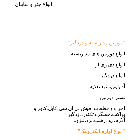
انواع چتر و سایبان
"دوربین مداربسته و دزدگیر"
انواع دوربین های مداربسته
انواع دی وی آر
انواع دزدگیر
آداپتورومنبع تغذیه
تستر دوربین
اجزاء و قطعات: فیش بی ان سی،کابل،کاور و
براکت،حسگر،دتکتور،دزدگیر،
آلارم،دیددرشب،برد،لنزو...
"انواع لوازم الکترونیک"