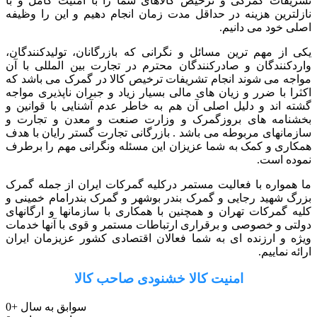
تشریفات گمرکی و ترخیص کالاهای شما را با امنیت کامل و با
نازلترین هزینه در حداقل مدت زمان انجام دهیم و این را وظیفه
اصلی خود می دانیم.
یکی از مهم ترین مسائل و نگرانی که بازرگانان، تولیدکنندگان،
واردکنندگان و صادرکنندگان محترم در تجارت بین المللی با آن
مواجه می شوند انجام تشریفات ترخیص کالا در گمرک می باشد که
اکثرا با ضرر و زیان های مالی بسیار زیاد و جبران ناپذیری مواجه
گشته اند و دلیل اصلی آن هم به خاطر عدم آشنایی با قوانین و
بخشنامه های بروزگمرک و وزارت صنعت و معدن و تجارت و
سازمانهای مربوطه می باشد . بازرگانی تجارت گستر رایان با هدف
همکاری و کمک به شما عزیزان این مسئله ونگرانی مهم را برطرف
نموده است.
ما همواره با فعالیت مستمر درکلیه گمرکات ایران از جمله گمرک
بزرگ شهید رجایی و گمرک بندر بوشهر و گمرک بندرامام خمینی و
کلیه گمرکات تهران و همچنین با همکاری با سازمانها و ارگانهای
دولتی و خصوصی و برقراری ارتباطات مستمر و قوی با آنها خدمات
ویژه و ارزنده ای به شما فعالان اقتصادی کشور عزیزمان ایران
ارائه نماییم.
امنیت کالا خشنودی صاحب کالا
سوابق به سال
+
0