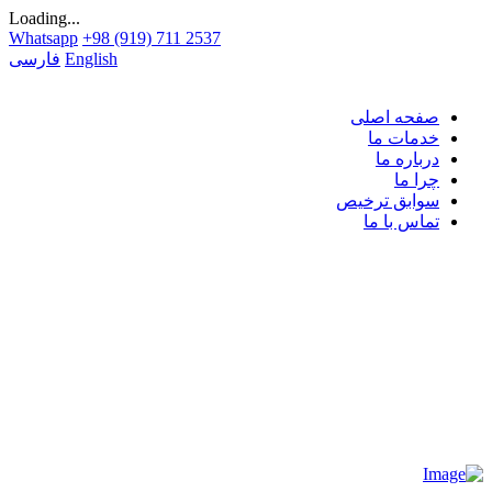
Loading...
Whatsapp
+98 (919) 711 2537
English
فارسی
صفحه اصلی
خدمات ما
درباره ما
چرا ما
سوابق ترخیص
تماس با ما