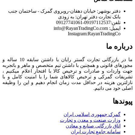
دفتر بوشهر:
خیابان دهقان-روبروی گمرک - ساختمان جنب
بانک تجارت
دفتر تهران:
به زودی
تلفن:
09197112537-09127741061
ایمیل:
info@RayanTradingCo.com
Instagram:RayanTradingCo
درباره ما
ما در بازرگانی تجارت گستر رایان با داشتن سابقه 10 ساله و
مجوزهای قانونی و همچنین با داشتن تیم متخصص و ماهر و باتجربه
جهت واردات و صادرات و ترخیص کالا با افتخار اعلام میکنیم ،
تشریفات گمرکی و ترخیص کالاهای شما را با امنیت کامل و با
نازلترین هزینه در حداقل مدت زمان انجام دهیم و این را وظیفه
اصلی خود می دانیم.
پیوندها
گمرک جمهوری اسلامی ایران
وزارت صنعت و معدن و تجارت
اتاق بازرگانی صنایع و معادن
سامانه جامع تجارت ایران