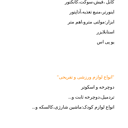
کابل ،فیش،سوکت،کانکتور
اینورتر،منبع تغذیه،آداپتور
ابزار:مولتی مترو،اهم متر
استابلایزر
یو پی اس
"انواع لوازم ورزشی و تفریحی"
دوچرخه و اسکوتر
تردمیل،دوچرخه ثابت و...
انواع لوازم کودک:ماشین شارژی،کالسکه و...