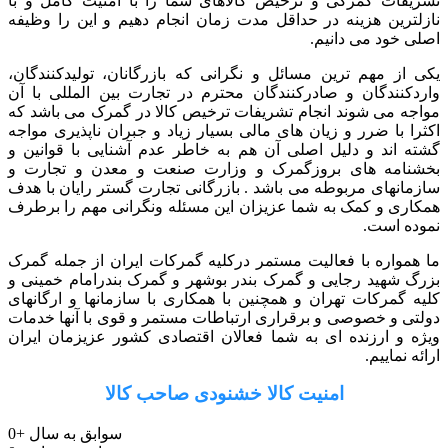
تشریفات گمرکی و ترخیص کالاهای شما را با امنیت کامل و با
نازلترین هزینه در حداقل مدت زمان انجام دهیم و این را وظیفه
اصلی خود می دانیم.
یکی از مهم ترین مسائل و نگرانی که بازرگانان، تولیدکنندگان،
واردکنندگان و صادرکنندگان محترم در تجارت بین المللی با آن
مواجه می شوند انجام تشریفات ترخیص کالا در گمرک می باشد که
اکثرا با ضرر و زیان های مالی بسیار زیاد و جبران ناپذیری مواجه
گشته اند و دلیل اصلی آن هم به خاطر عدم آشنایی با قوانین و
بخشنامه های بروزگمرک و وزارت صنعت و معدن و تجارت و
سازمانهای مربوطه می باشد . بازرگانی تجارت گستر رایان با هدف
همکاری و کمک به شما عزیزان این مسئله ونگرانی مهم را برطرف
نموده است.
ما همواره با فعالیت مستمر درکلیه گمرکات ایران از جمله گمرک
بزرگ شهید رجایی و گمرک بندر بوشهر و گمرک بندرامام خمینی و
کلیه گمرکات تهران و همچنین با همکاری با سازمانها و ارگانهای
دولتی و خصوصی و برقراری ارتباطات مستمر و قوی با آنها خدمات
ویژه و ارزنده ای به شما فعالان اقتصادی کشور عزیزمان ایران
ارائه نماییم.
امنیت کالا خشنودی صاحب کالا
سوابق به سال
+
0