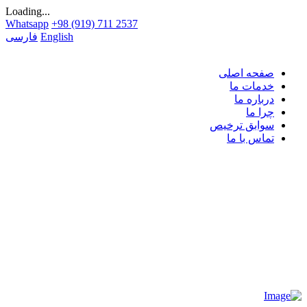
Loading...
Whatsapp
+98 (919) 711 2537
English
فارسی
صفحه اصلی
خدمات ما
درباره ما
چرا ما
سوابق ترخیص
تماس با ما