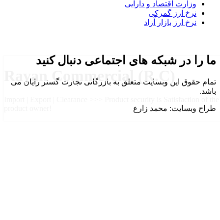
وزارت اقتصاد و دارایی
نرخ ارز گمرکی
نرخ ارز بازار آزاد
ما را در شبکه های اجتماعی دنبال کنید
Rayan Commercial (R.C)
تمام حقوق این وبسایت متعلق به بازرگانی تجارت گستر رایان می
باشد.
Import | Export | Clearance >>> Product security is Satisfaction of the
طراح وبسایت: محمد زارع
product owner!