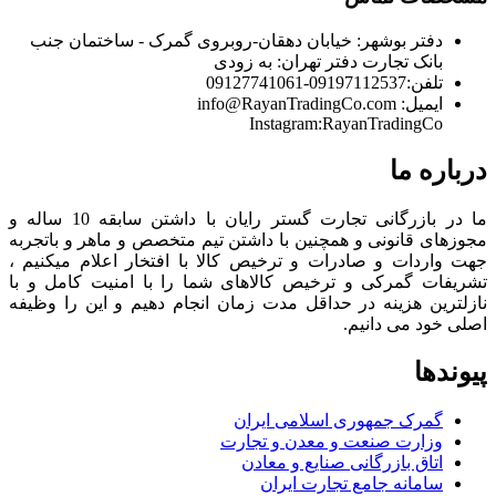
دفتر بوشهر:
خیابان دهقان-روبروی گمرک - ساختمان جنب
بانک تجارت
دفتر تهران:
به زودی
تلفن:
09197112537-09127741061
ایمیل:
info@RayanTradingCo.com
Instagram:RayanTradingCo
درباره ما
ما در بازرگانی تجارت گستر رایان با داشتن سابقه 10 ساله و
مجوزهای قانونی و همچنین با داشتن تیم متخصص و ماهر و باتجربه
جهت واردات و صادرات و ترخیص کالا با افتخار اعلام میکنیم ،
تشریفات گمرکی و ترخیص کالاهای شما را با امنیت کامل و با
نازلترین هزینه در حداقل مدت زمان انجام دهیم و این را وظیفه
اصلی خود می دانیم.
پیوندها
گمرک جمهوری اسلامی ایران
وزارت صنعت و معدن و تجارت
اتاق بازرگانی صنایع و معادن
سامانه جامع تجارت ایران