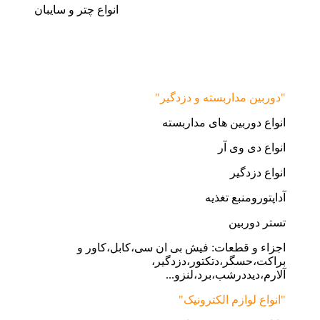
انواع چتر و سایبان
"دوربین مداربسته و دزدگیر"
انواع دوربین های مداربسته
انواع دی وی آر
انواع دزدگیر
آداپتورومنبع تغذیه
تستر دوربین
اجزاء و قطعات: فیش بی ان سی،کابل،کاور و
براکت،حسگر،دتکتور،دزدگیر،
آلارم،دیددرشب،برد،لنزو...
"انواع لوازم الکترونیک"