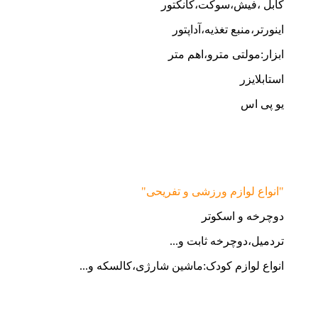
کابل ،فیش،سوکت،کانکتور
اینورتر،منبع تغذیه،آداپتور
ابزار:مولتی مترو،اهم متر
استابلایزر
یو پی اس
"انواع لوازم ورزشی و تفریحی"
دوچرخه و اسکوتر
تردمیل،دوچرخه ثابت و...
انواع لوازم کودک:ماشین شارژی،کالسکه و...