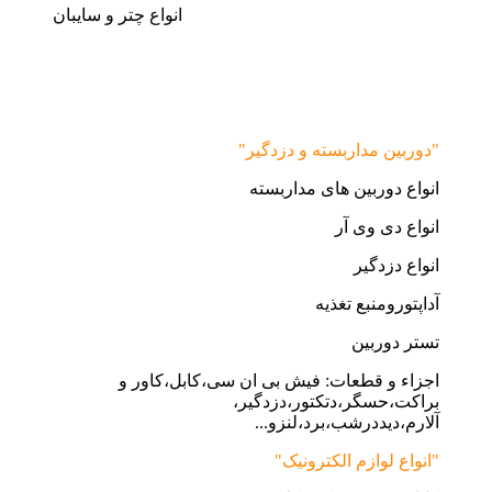
انواع چتر و سایبان
"دوربین مداربسته و دزدگیر"
انواع دوربین های مداربسته
انواع دی وی آر
انواع دزدگیر
آداپتورومنبع تغذیه
تستر دوربین
اجزاء و قطعات: فیش بی ان سی،کابل،کاور و
براکت،حسگر،دتکتور،دزدگیر،
آلارم،دیددرشب،برد،لنزو...
"انواع لوازم الکترونیک"