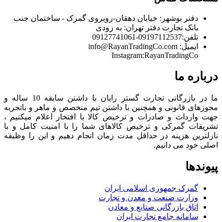
دفتر بوشهر:
خیابان دهقان-روبروی گمرک - ساختمان جنب
بانک تجارت
دفتر تهران:
به زودی
تلفن:
09197112537-09127741061
ایمیل:
info@RayanTradingCo.com
Instagram:RayanTradingCo
درباره ما
ما در بازرگانی تجارت گستر رایان با داشتن سابقه 10 ساله و
مجوزهای قانونی و همچنین با داشتن تیم متخصص و ماهر و باتجربه
جهت واردات و صادرات و ترخیص کالا با افتخار اعلام میکنیم ،
تشریفات گمرکی و ترخیص کالاهای شما را با امنیت کامل و با
نازلترین هزینه در حداقل مدت زمان انجام دهیم و این را وظیفه
اصلی خود می دانیم.
پیوندها
گمرک جمهوری اسلامی ایران
وزارت صنعت و معدن و تجارت
اتاق بازرگانی صنایع و معادن
سامانه جامع تجارت ایران