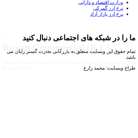
وزارت اقتصاد و دارایی
نرخ ارز گمرکی
نرخ ارز بازار آزاد
ما را در شبکه های اجتماعی دنبال کنید
Rayan Commercial (R.C)
تمام حقوق این وبسایت متعلق به بازرگانی تجارت گستر رایان می
باشد.
Import | Export | Clearance >>> Product security is Satisfaction of the
طراح وبسایت: محمد زارع
product owner!