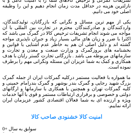
تشریفات گمرکی و ترخیص کالاهای شما را با امنیت کامل و با
نازلترین هزینه در حداقل مدت زمان انجام دهیم و این را وظیفه
اصلی خود می دانیم.
یکی از مهم ترین مسائل و نگرانی که بازرگانان، تولیدکنندگان،
واردکنندگان و صادرکنندگان محترم در تجارت بین المللی با آن
مواجه می شوند انجام تشریفات ترخیص کالا در گمرک می باشد که
اکثرا با ضرر و زیان های مالی بسیار زیاد و جبران ناپذیری مواجه
گشته اند و دلیل اصلی آن هم به خاطر عدم آشنایی با قوانین و
بخشنامه های بروزگمرک و وزارت صنعت و معدن و تجارت و
سازمانهای مربوطه می باشد . بازرگانی تجارت گستر رایان با هدف
همکاری و کمک به شما عزیزان این مسئله ونگرانی مهم را برطرف
نموده است.
ما همواره با فعالیت مستمر درکلیه گمرکات ایران از جمله گمرک
بزرگ شهید رجایی و گمرک بندر بوشهر و گمرک بندرامام خمینی و
کلیه گمرکات تهران و همچنین با همکاری با سازمانها و ارگانهای
دولتی و خصوصی و برقراری ارتباطات مستمر و قوی با آنها خدمات
ویژه و ارزنده ای به شما فعالان اقتصادی کشور عزیزمان ایران
ارائه نماییم.
امنیت کالا خشنودی صاحب کالا
سوابق به سال
+
0