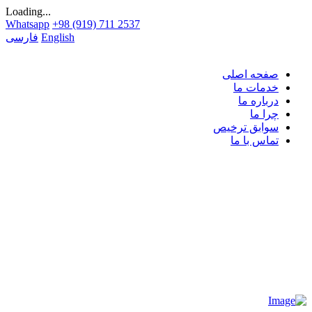
Loading...
Whatsapp
+98 (919) 711 2537
English
فارسی
صفحه اصلی
خدمات ما
درباره ما
چرا ما
سوابق ترخیص
تماس با ما