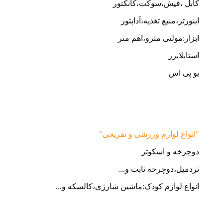
کابل ،فیش،سوکت،کانکتور
اینورتر،منبع تغذیه،آداپتور
ابزار:مولتی مترو،اهم متر
استابلایزر
یو پی اس
"انواع لوازم ورزشی و تفریحی"
دوچرخه و اسکوتر
تردمیل،دوچرخه ثابت و...
انواع لوازم کودک:ماشین شارژی،کالسکه و...