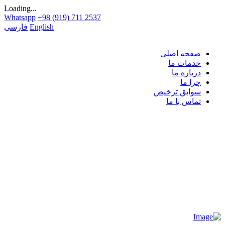
Loading...
Whatsapp
+98 (919) 711 2537
English
فارسی
صفحه اصلی
خدمات ما
درباره ما
چرا ما
سوابق ترخیص
تماس با ما