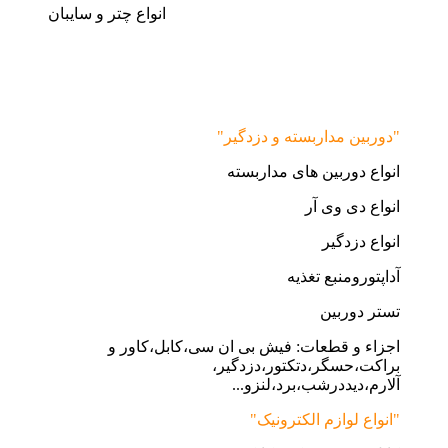
انواع چتر و سایبان
"دوربین مداربسته و دزدگیر"
انواع دوربین های مداربسته
انواع دی وی آر
انواع دزدگیر
آداپتورومنبع تغذیه
تستر دوربین
اجزاء و قطعات: فیش بی ان سی،کابل،کاور و
براکت،حسگر،دتکتور،دزدگیر،
آلارم،دیددرشب،برد،لنزو...
"انواع لوازم الکترونیک"