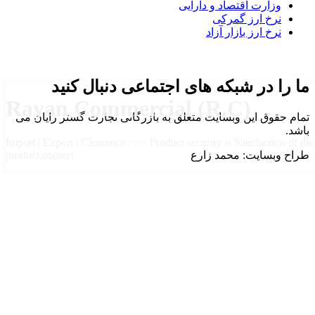
وزارت اقتصاد و دارایی
نرخ ارز گمرکی
نرخ ارز بازار آزاد
ما را در شبکه های اجتماعی دنبال کنید
Rayan Commercial (R.C)
تمام حقوق این وبسایت متعلق به بازرگانی تجارت گستر رایان می
باشد.
Import | Export | Clearance >>> Product security is Satisfaction of the
طراح وبسایت: محمد زارع
product owner!