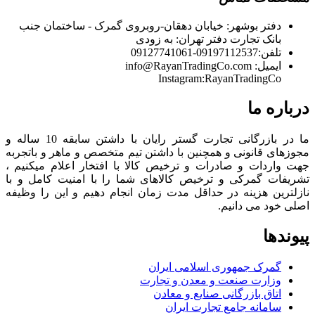
دفتر بوشهر:
خیابان دهقان-روبروی گمرک - ساختمان جنب
بانک تجارت
دفتر تهران:
به زودی
تلفن:
09197112537-09127741061
ایمیل:
info@RayanTradingCo.com
Instagram:RayanTradingCo
درباره ما
ما در بازرگانی تجارت گستر رایان با داشتن سابقه 10 ساله و
مجوزهای قانونی و همچنین با داشتن تیم متخصص و ماهر و باتجربه
جهت واردات و صادرات و ترخیص کالا با افتخار اعلام میکنیم ،
تشریفات گمرکی و ترخیص کالاهای شما را با امنیت کامل و با
نازلترین هزینه در حداقل مدت زمان انجام دهیم و این را وظیفه
اصلی خود می دانیم.
پیوندها
گمرک جمهوری اسلامی ایران
وزارت صنعت و معدن و تجارت
اتاق بازرگانی صنایع و معادن
سامانه جامع تجارت ایران