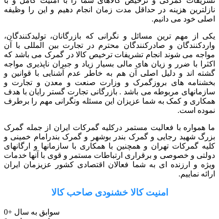
تشریفات گمرکی و ترخیص کالاهای شما را با امنیت کامل و با
نازلترین هزینه در حداقل مدت زمان انجام دهیم و این را وظیفه
اصلی خود می دانیم.
یکی از مهم ترین مسائل و نگرانی که بازرگانان، تولیدکنندگان،
واردکنندگان و صادرکنندگان محترم در تجارت بین المللی با آن
مواجه می شوند انجام تشریفات ترخیص کالا در گمرک می باشد که
اکثرا با ضرر و زیان های مالی بسیار زیاد و جبران ناپذیری مواجه
گشته اند و دلیل اصلی آن هم به خاطر عدم آشنایی با قوانین و
بخشنامه های بروزگمرک و وزارت صنعت و معدن و تجارت و
سازمانهای مربوطه می باشد . بازرگانی تجارت گستر رایان با هدف
همکاری و کمک به شما عزیزان این مسئله ونگرانی مهم را برطرف
نموده است.
ما همواره با فعالیت مستمر درکلیه گمرکات ایران از جمله گمرک
بزرگ شهید رجایی و گمرک بندر بوشهر و گمرک بندرامام خمینی و
کلیه گمرکات تهران و همچنین با همکاری با سازمانها و ارگانهای
دولتی و خصوصی و برقراری ارتباطات مستمر و قوی با آنها خدمات
ویژه و ارزنده ای به شما فعالان اقتصادی کشور عزیزمان ایران
ارائه نماییم.
امنیت کالا خشنودی صاحب کالا
سوابق به سال
+
0