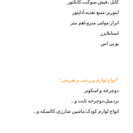
کابل ،فیش،سوکت،کانکتور
اینورتر،منبع تغذیه،آداپتور
ابزار:مولتی مترو،اهم متر
استابلایزر
یو پی اس
"انواع لوازم ورزشی و تفریحی"
دوچرخه و اسکوتر
تردمیل،دوچرخه ثابت و...
انواع لوازم کودک:ماشین شارژی،کالسکه و...