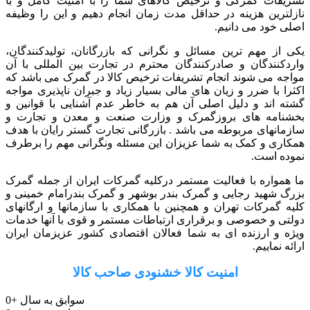
تشریفات گمرکی و ترخیص کالاهای شما را با امنیت کامل و با
نازلترین هزینه در حداقل مدت زمان انجام دهیم و این را وظیفه
اصلی خود می دانیم.
یکی از مهم ترین مسائل و نگرانی که بازرگانان، تولیدکنندگان،
واردکنندگان و صادرکنندگان محترم در تجارت بین المللی با آن
مواجه می شوند انجام تشریفات ترخیص کالا در گمرک می باشد که
اکثرا با ضرر و زیان های مالی بسیار زیاد و جبران ناپذیری مواجه
گشته اند و دلیل اصلی آن هم به خاطر عدم آشنایی با قوانین و
بخشنامه های بروزگمرک و وزارت صنعت و معدن و تجارت و
سازمانهای مربوطه می باشد . بازرگانی تجارت گستر رایان با هدف
همکاری و کمک به شما عزیزان این مسئله ونگرانی مهم را برطرف
نموده است.
ما همواره با فعالیت مستمر درکلیه گمرکات ایران از جمله گمرک
بزرگ شهید رجایی و گمرک بندر بوشهر و گمرک بندرامام خمینی و
کلیه گمرکات تهران و همچنین با همکاری با سازمانها و ارگانهای
دولتی و خصوصی و برقراری ارتباطات مستمر و قوی با آنها خدمات
ویژه و ارزنده ای به شما فعالان اقتصادی کشور عزیزمان ایران
ارائه نماییم.
امنیت کالا خشنودی صاحب کالا
سوابق به سال
+
0