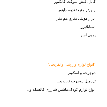
کابل ،فیش،سوکت،کانکتور
اینورتر،منبع تغذیه،آداپتور
ابزار:مولتی مترو،اهم متر
استابلایزر
یو پی اس
"انواع لوازم ورزشی و تفریحی"
دوچرخه و اسکوتر
تردمیل،دوچرخه ثابت و...
انواع لوازم کودک:ماشین شارژی،کالسکه و...