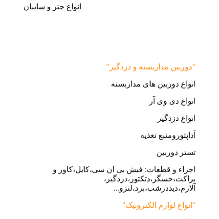
انواع چتر و سایبان
"دوربین مداربسته و دزدگیر"
انواع دوربین های مداربسته
انواع دی وی آر
انواع دزدگیر
آداپتورومنبع تغذیه
تستر دوربین
اجزاء و قطعات: فیش بی ان سی،کابل،کاور و
براکت،حسگر،دتکتور،دزدگیر،
آلارم،دیددرشب،برد،لنزو...
"انواع لوازم الکترونیک"