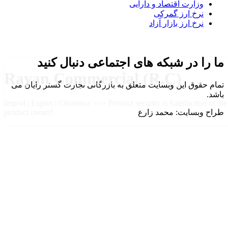
وزارت اقتصاد و دارایی
نرخ ارز گمرکی
نرخ ارز بازار آزاد
ما را در شبکه های اجتماعی دنبال کنید
Rayan Commercial (R.C)
تمام حقوق این وبسایت متعلق به بازرگانی تجارت گستر رایان می
باشد.
Import | Export | Clearance >>> Product security is Satisfaction of the
طراح وبسایت: محمد زارع
product owner!