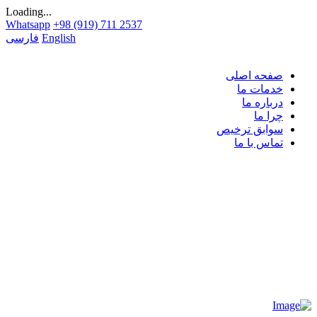
Loading...
Whatsapp
+98 (919) 711 2537
English
فارسی
صفحه اصلی
خدمات ما
درباره ما
چرا ما
سوابق ترخیص
تماس با ما