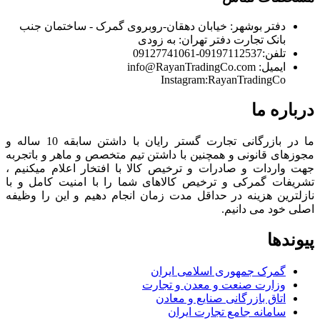
دفتر بوشهر:
خیابان دهقان-روبروی گمرک - ساختمان جنب
بانک تجارت
دفتر تهران:
به زودی
تلفن:
09197112537-09127741061
ایمیل:
info@RayanTradingCo.com
Instagram:RayanTradingCo
درباره ما
ما در بازرگانی تجارت گستر رایان با داشتن سابقه 10 ساله و
مجوزهای قانونی و همچنین با داشتن تیم متخصص و ماهر و باتجربه
جهت واردات و صادرات و ترخیص کالا با افتخار اعلام میکنیم ،
تشریفات گمرکی و ترخیص کالاهای شما را با امنیت کامل و با
نازلترین هزینه در حداقل مدت زمان انجام دهیم و این را وظیفه
اصلی خود می دانیم.
پیوندها
گمرک جمهوری اسلامی ایران
وزارت صنعت و معدن و تجارت
اتاق بازرگانی صنایع و معادن
سامانه جامع تجارت ایران