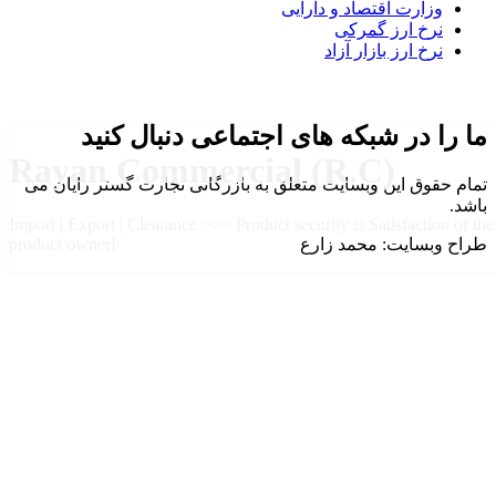
وزارت اقتصاد و دارایی
نرخ ارز گمرکی
نرخ ارز بازار آزاد
ما را در شبکه های اجتماعی دنبال کنید
Rayan Commercial (R.C)
تمام حقوق این وبسایت متعلق به بازرگانی تجارت گستر رایان می
باشد.
Import | Export | Clearance >>> Product security is Satisfaction of the
طراح وبسایت: محمد زارع
product owner!