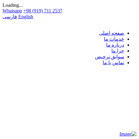
Loading...
Whatsapp
+98 (919) 711 2537
English
فارسی
صفحه اصلی
خدمات ما
درباره ما
چرا ما
سوابق ترخیص
تماس با ما