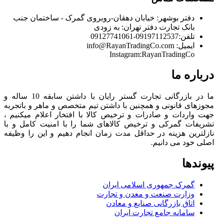
دفتر بوشهر:
خیابان دهقان-روبروی گمرک - ساختمان جنب
بانک تجارت
دفتر تهران:
به زودی
تلفن:
09197112537-09127741061
ایمیل:
info@RayanTradingCo.com
Instagram:RayanTradingCo
درباره ما
ما در بازرگانی تجارت گستر رایان با داشتن سابقه 10 ساله و
مجوزهای قانونی و همچنین با داشتن تیم متخصص و ماهر و باتجربه
جهت واردات و صادرات و ترخیص کالا با افتخار اعلام میکنیم ،
تشریفات گمرکی و ترخیص کالاهای شما را با امنیت کامل و با
نازلترین هزینه در حداقل مدت زمان انجام دهیم و این را وظیفه
اصلی خود می دانیم.
پیوندها
گمرک جمهوری اسلامی ایران
وزارت صنعت و معدن و تجارت
اتاق بازرگانی صنایع و معادن
سامانه جامع تجارت ایران