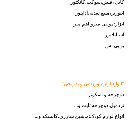
کابل ،فیش،سوکت،کانکتور
اینورتر،منبع تغذیه،آداپتور
ابزار:مولتی مترو،اهم متر
استابلایزر
یو پی اس
"انواع لوازم ورزشی و تفریحی"
دوچرخه و اسکوتر
تردمیل،دوچرخه ثابت و...
انواع لوازم کودک:ماشین شارژی،کالسکه و...