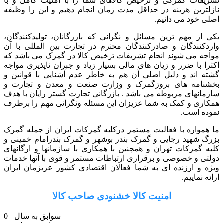
تشریفات گمرکی و ترخیص کالاهای شما را با امنیت کامل و با
نازلترین هزینه در حداقل مدت زمان انجام دهیم و این را وظیفه
اصلی خود می دانیم.
یکی از مهم ترین مسائل و نگرانی که بازرگانان، تولیدکنندگان،
واردکنندگان و صادرکنندگان محترم در تجارت بین المللی با آن
مواجه می شوند انجام تشریفات ترخیص کالا در گمرک می باشد که
اکثرا با ضرر و زیان های مالی بسیار زیاد و جبران ناپذیری مواجه
گشته اند و دلیل اصلی آن هم به خاطر عدم آشنایی با قوانین و
بخشنامه های بروزگمرک و وزارت صنعت و معدن و تجارت و
سازمانهای مربوطه می باشد . بازرگانی تجارت گستر رایان با هدف
همکاری و کمک به شما عزیزان این مسئله ونگرانی مهم را برطرف
نموده است.
ما همواره با فعالیت مستمر درکلیه گمرکات ایران از جمله گمرک
بزرگ شهید رجایی و گمرک بندر بوشهر و گمرک بندرامام خمینی و
کلیه گمرکات تهران و همچنین با همکاری با سازمانها و ارگانهای
دولتی و خصوصی و برقراری ارتباطات مستمر و قوی با آنها خدمات
ویژه و ارزنده ای به شما فعالان اقتصادی کشور عزیزمان ایران
ارائه نماییم.
امنیت کالا خشنودی صاحب کالا
سوابق به سال
+
0