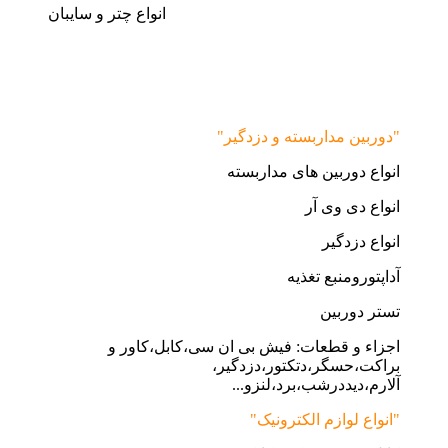
انواع چتر و سایبان
"دوربین مداربسته و دزدگیر"
انواع دوربین های مداربسته
انواع دی وی آر
انواع دزدگیر
آداپتورومنبع تغذیه
تستر دوربین
اجزاء و قطعات: فیش بی ان سی،کابل،کاور و
براکت،حسگر،دتکتور،دزدگیر،
آلارم،دیددرشب،برد،لنزو...
"انواع لوازم الکترونیک"