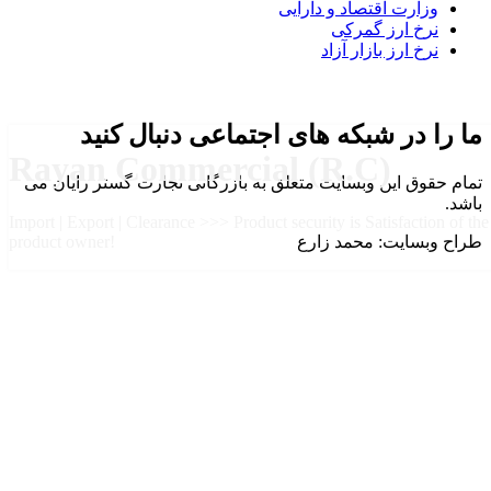
وزارت اقتصاد و دارایی
نرخ ارز گمرکی
نرخ ارز بازار آزاد
ما را در شبکه های اجتماعی دنبال کنید
Rayan Commercial (R.C)
تمام حقوق این وبسایت متعلق به بازرگانی تجارت گستر رایان می
باشد.
Import | Export | Clearance >>> Product security is Satisfaction of the
طراح وبسایت: محمد زارع
product owner!