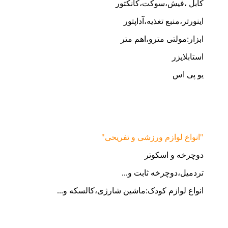
کابل ،فیش،سوکت،کانکتور
اینورتر،منبع تغذیه،آداپتور
ابزار:مولتی مترو،اهم متر
استابلایزر
یو پی اس
"انواع لوازم ورزشی و تفریحی"
دوچرخه و اسکوتر
تردمیل،دوچرخه ثابت و...
انواع لوازم کودک:ماشین شارژی،کالسکه و...