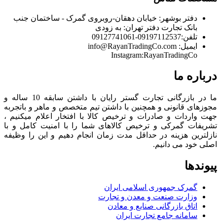
دفتر بوشهر:
خیابان دهقان-روبروی گمرک - ساختمان جنب
بانک تجارت
دفتر تهران:
به زودی
تلفن:
09197112537-09127741061
ایمیل:
info@RayanTradingCo.com
Instagram:RayanTradingCo
درباره ما
ما در بازرگانی تجارت گستر رایان با داشتن سابقه 10 ساله و
مجوزهای قانونی و همچنین با داشتن تیم متخصص و ماهر و باتجربه
جهت واردات و صادرات و ترخیص کالا با افتخار اعلام میکنیم ،
تشریفات گمرکی و ترخیص کالاهای شما را با امنیت کامل و با
نازلترین هزینه در حداقل مدت زمان انجام دهیم و این را وظیفه
اصلی خود می دانیم.
پیوندها
گمرک جمهوری اسلامی ایران
وزارت صنعت و معدن و تجارت
اتاق بازرگانی صنایع و معادن
سامانه جامع تجارت ایران