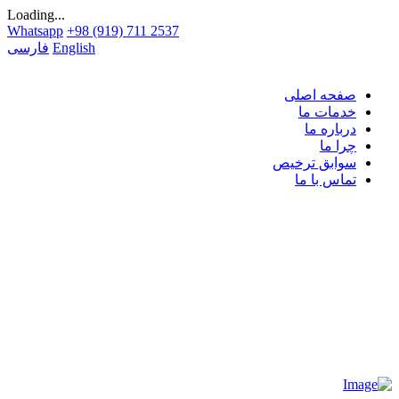
Loading...
Whatsapp
+98 (919) 711 2537
English
فارسی
صفحه اصلی
خدمات ما
درباره ما
چرا ما
سوابق ترخیص
تماس با ما