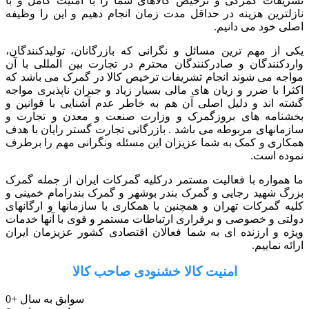
تشریفات گمرکی و ترخیص کالاهای شما را با امنیت کامل و با
نازلترین هزینه در حداقل مدت زمان انجام دهیم و این را وظیفه
اصلی خود می دانیم.
یکی از مهم ترین مسائل و نگرانی که بازرگانان، تولیدکنندگان،
واردکنندگان و صادرکنندگان محترم در تجارت بین المللی با آن
مواجه می شوند انجام تشریفات ترخیص کالا در گمرک می باشد که
اکثرا با ضرر و زیان های مالی بسیار زیاد و جبران ناپذیری مواجه
گشته اند و دلیل اصلی آن هم به خاطر عدم آشنایی با قوانین و
بخشنامه های بروزگمرک و وزارت صنعت و معدن و تجارت و
سازمانهای مربوطه می باشد . بازرگانی تجارت گستر رایان با هدف
همکاری و کمک به شما عزیزان این مسئله ونگرانی مهم را برطرف
نموده است.
ما همواره با فعالیت مستمر درکلیه گمرکات ایران از جمله گمرک
بزرگ شهید رجایی و گمرک بندر بوشهر و گمرک بندرامام خمینی و
کلیه گمرکات تهران و همچنین با همکاری با سازمانها و ارگانهای
دولتی و خصوصی و برقراری ارتباطات مستمر و قوی با آنها خدمات
ویژه و ارزنده ای به شما فعالان اقتصادی کشور عزیزمان ایران
ارائه نماییم.
امنیت کالا خشنودی صاحب کالا
سوابق به سال
+
0