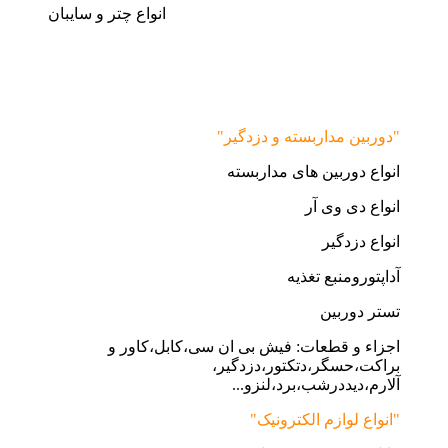
انواع چتر و سایبان
"دوربین مداربسته و دزدگیر"
انواع دوربین های مداربسته
انواع دی وی آر
انواع دزدگیر
آداپتورومنبع تغذیه
تستر دوربین
اجزاء و قطعات: فیش بی ان سی،کابل،کاور و
براکت،حسگر،دتکتور،دزدگیر،
آلارم،دیددرشب،برد،لنزو...
"انواع لوازم الکترونیک"