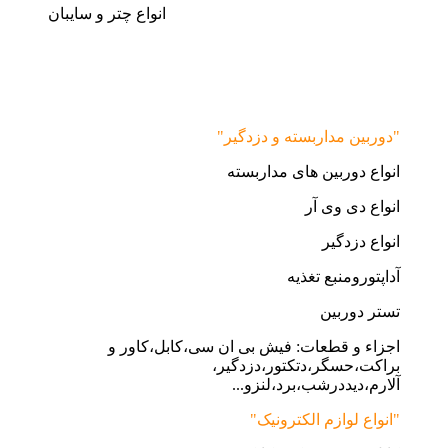
انواع چتر و سایبان
"دوربین مداربسته و دزدگیر"
انواع دوربین های مداربسته
انواع دی وی آر
انواع دزدگیر
آداپتورومنبع تغذیه
تستر دوربین
اجزاء و قطعات: فیش بی ان سی،کابل،کاور و
براکت،حسگر،دتکتور،دزدگیر،
آلارم،دیددرشب،برد،لنزو...
"انواع لوازم الکترونیک"