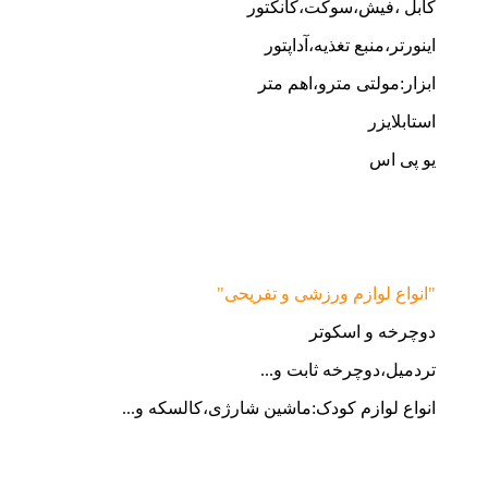
کابل ،فیش،سوکت،کانکتور
اینورتر،منبع تغذیه،آداپتور
ابزار:مولتی مترو،اهم متر
استابلایزر
یو پی اس
"انواع لوازم ورزشی و تفریحی"
دوچرخه و اسکوتر
تردمیل،دوچرخه ثابت و...
انواع لوازم کودک:ماشین شارژی،کالسکه و...