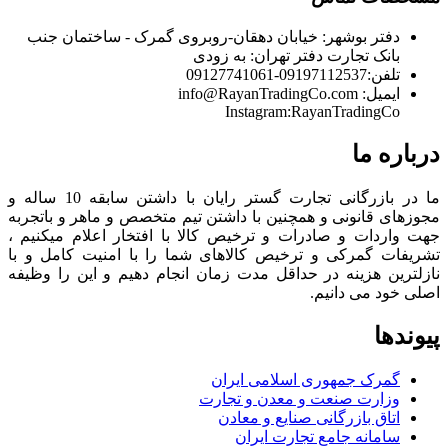
دفتر بوشهر:
خیابان دهقان-روبروی گمرک - ساختمان جنب
بانک تجارت
دفتر تهران:
به زودی
تلفن:
09197112537-09127741061
ایمیل:
info@RayanTradingCo.com
Instagram:RayanTradingCo
درباره ما
ما در بازرگانی تجارت گستر رایان با داشتن سابقه 10 ساله و
مجوزهای قانونی و همچنین با داشتن تیم متخصص و ماهر و باتجربه
جهت واردات و صادرات و ترخیص کالا با افتخار اعلام میکنیم ،
تشریفات گمرکی و ترخیص کالاهای شما را با امنیت کامل و با
نازلترین هزینه در حداقل مدت زمان انجام دهیم و این را وظیفه
اصلی خود می دانیم.
پیوندها
گمرک جمهوری اسلامی ایران
وزارت صنعت و معدن و تجارت
اتاق بازرگانی صنایع و معادن
سامانه جامع تجارت ایران