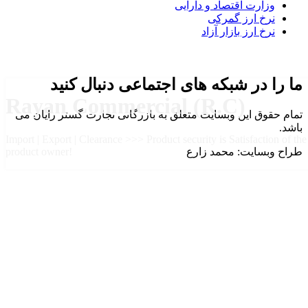
وزارت اقتصاد و دارایی
نرخ ارز گمرکی
نرخ ارز بازار آزاد
ما را در شبکه های اجتماعی دنبال کنید
Rayan Commercial (R.C)
تمام حقوق این وبسایت متعلق به بازرگانی تجارت گستر رایان می
باشد.
Import | Export | Clearance >>> Product security is Satisfaction of the
طراح وبسایت: محمد زارع
product owner!