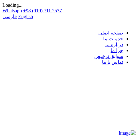
Loading...
Whatsapp
+98 (919) 711 2537
English
فارسی
صفحه اصلی
خدمات ما
درباره ما
چرا ما
سوابق ترخیص
تماس با ما