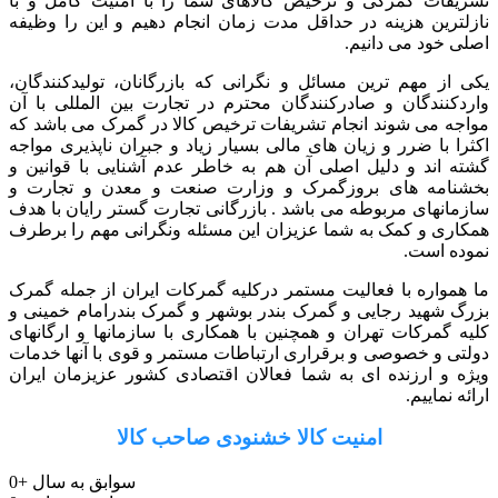
تشریفات گمرکی و ترخیص کالاهای شما را با امنیت کامل و با
نازلترین هزینه در حداقل مدت زمان انجام دهیم و این را وظیفه
اصلی خود می دانیم.
یکی از مهم ترین مسائل و نگرانی که بازرگانان، تولیدکنندگان،
واردکنندگان و صادرکنندگان محترم در تجارت بین المللی با آن
مواجه می شوند انجام تشریفات ترخیص کالا در گمرک می باشد که
اکثرا با ضرر و زیان های مالی بسیار زیاد و جبران ناپذیری مواجه
گشته اند و دلیل اصلی آن هم به خاطر عدم آشنایی با قوانین و
بخشنامه های بروزگمرک و وزارت صنعت و معدن و تجارت و
سازمانهای مربوطه می باشد . بازرگانی تجارت گستر رایان با هدف
همکاری و کمک به شما عزیزان این مسئله ونگرانی مهم را برطرف
نموده است.
ما همواره با فعالیت مستمر درکلیه گمرکات ایران از جمله گمرک
بزرگ شهید رجایی و گمرک بندر بوشهر و گمرک بندرامام خمینی و
کلیه گمرکات تهران و همچنین با همکاری با سازمانها و ارگانهای
دولتی و خصوصی و برقراری ارتباطات مستمر و قوی با آنها خدمات
ویژه و ارزنده ای به شما فعالان اقتصادی کشور عزیزمان ایران
ارائه نماییم.
امنیت کالا خشنودی صاحب کالا
سوابق به سال
+
0