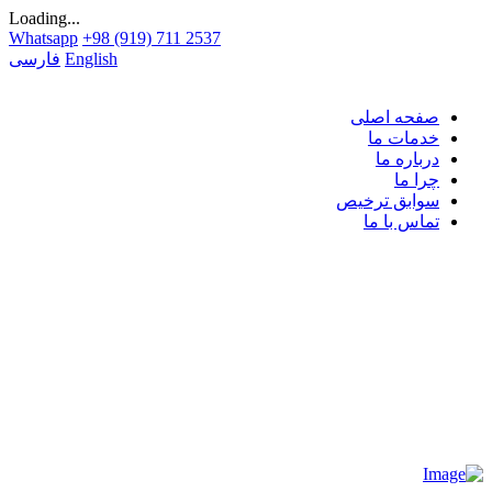
Loading...
Whatsapp
+98 (919) 711 2537
English
فارسی
صفحه اصلی
خدمات ما
درباره ما
چرا ما
سوابق ترخیص
تماس با ما