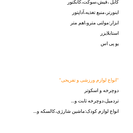
کابل ،فیش،سوکت،کانکتور
اینورتر،منبع تغذیه،آداپتور
ابزار:مولتی مترو،اهم متر
استابلایزر
یو پی اس
"انواع لوازم ورزشی و تفریحی"
دوچرخه و اسکوتر
تردمیل،دوچرخه ثابت و...
انواع لوازم کودک:ماشین شارژی،کالسکه و...