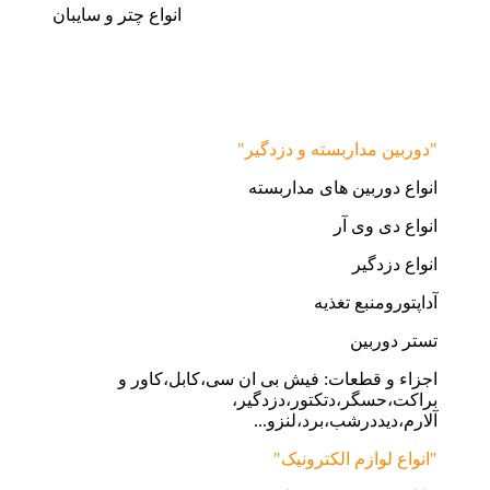
انواع چتر و سایبان
"دوربین مداربسته و دزدگیر"
انواع دوربین های مداربسته
انواع دی وی آر
انواع دزدگیر
آداپتورومنبع تغذیه
تستر دوربین
اجزاء و قطعات: فیش بی ان سی،کابل،کاور و
براکت،حسگر،دتکتور،دزدگیر،
آلارم،دیددرشب،برد،لنزو...
"انواع لوازم الکترونیک"