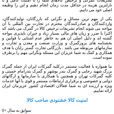
تشریفات گمرکی و ترخیص کالاهای شما را با امنیت کامل و با
نازلترین هزینه در حداقل مدت زمان انجام دهیم و این را وظیفه
اصلی خود می دانیم.
یکی از مهم ترین مسائل و نگرانی که بازرگانان، تولیدکنندگان،
واردکنندگان و صادرکنندگان محترم در تجارت بین المللی با آن
مواجه می شوند انجام تشریفات ترخیص کالا در گمرک می باشد که
اکثرا با ضرر و زیان های مالی بسیار زیاد و جبران ناپذیری مواجه
گشته اند و دلیل اصلی آن هم به خاطر عدم آشنایی با قوانین و
بخشنامه های بروزگمرک و وزارت صنعت و معدن و تجارت و
سازمانهای مربوطه می باشد . بازرگانی تجارت گستر رایان با هدف
همکاری و کمک به شما عزیزان این مسئله ونگرانی مهم را برطرف
نموده است.
ما همواره با فعالیت مستمر درکلیه گمرکات ایران از جمله گمرک
بزرگ شهید رجایی و گمرک بندر بوشهر و گمرک بندرامام خمینی و
کلیه گمرکات تهران و همچنین با همکاری با سازمانها و ارگانهای
دولتی و خصوصی و برقراری ارتباطات مستمر و قوی با آنها خدمات
ویژه و ارزنده ای به شما فعالان اقتصادی کشور عزیزمان ایران
ارائه نماییم.
امنیت کالا خشنودی صاحب کالا
سوابق به سال
+
0