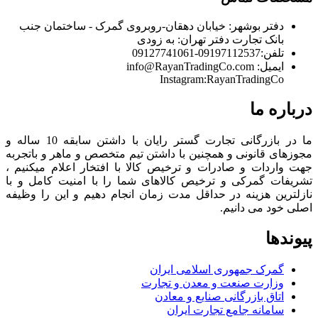
دفتر بوشهر:
خیابان دهقان-روبروی گمرک - ساختمان جنب
بانک تجارت
دفتر تهران:
به زودی
تلفن:
09197112537-09127741061
ایمیل:
info@RayanTradingCo.com
Instagram:RayanTradingCo
درباره ما
ما در بازرگانی تجارت گستر رایان با داشتن سابقه 10 ساله و
مجوزهای قانونی و همچنین با داشتن تیم متخصص و ماهر و باتجربه
جهت واردات و صادرات و ترخیص کالا با افتخار اعلام میکنیم ،
تشریفات گمرکی و ترخیص کالاهای شما را با امنیت کامل و با
نازلترین هزینه در حداقل مدت زمان انجام دهیم و این را وظیفه
اصلی خود می دانیم.
پیوندها
گمرک جمهوری اسلامی ایران
وزارت صنعت و معدن و تجارت
اتاق بازرگانی صنایع و معادن
سامانه جامع تجارت ایران