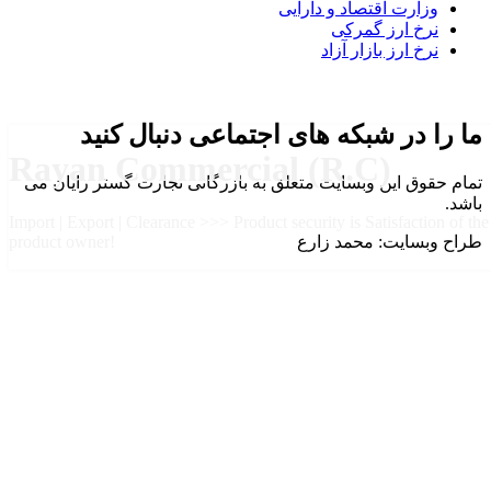
وزارت اقتصاد و دارایی
نرخ ارز گمرکی
نرخ ارز بازار آزاد
ما را در شبکه های اجتماعی دنبال کنید
Rayan Commercial (R.C)
تمام حقوق این وبسایت متعلق به بازرگانی تجارت گستر رایان می
باشد.
Import | Export | Clearance >>> Product security is Satisfaction of the
طراح وبسایت: محمد زارع
product owner!