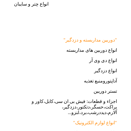
انواع چتر و سایبان
"دوربین مداربسته و دزدگیر"
انواع دوربین های مداربسته
انواع دی وی آر
انواع دزدگیر
آداپتورومنبع تغذیه
تستر دوربین
اجزاء و قطعات: فیش بی ان سی،کابل،کاور و
براکت،حسگر،دتکتور،دزدگیر،
آلارم،دیددرشب،برد،لنزو...
"انواع لوازم الکترونیک"