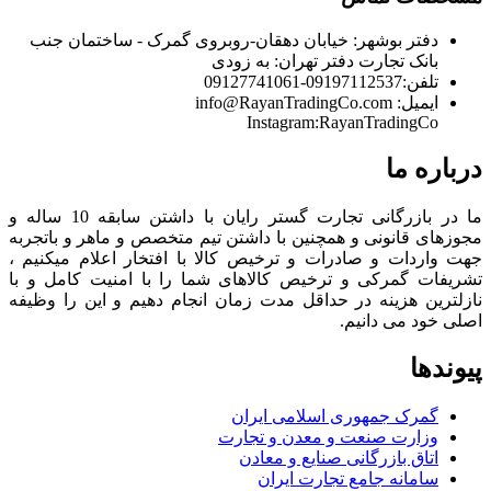
دفتر بوشهر:
خیابان دهقان-روبروی گمرک - ساختمان جنب
بانک تجارت
دفتر تهران:
به زودی
تلفن:
09197112537-09127741061
ایمیل:
info@RayanTradingCo.com
Instagram:RayanTradingCo
درباره ما
ما در بازرگانی تجارت گستر رایان با داشتن سابقه 10 ساله و
مجوزهای قانونی و همچنین با داشتن تیم متخصص و ماهر و باتجربه
جهت واردات و صادرات و ترخیص کالا با افتخار اعلام میکنیم ،
تشریفات گمرکی و ترخیص کالاهای شما را با امنیت کامل و با
نازلترین هزینه در حداقل مدت زمان انجام دهیم و این را وظیفه
اصلی خود می دانیم.
پیوندها
گمرک جمهوری اسلامی ایران
وزارت صنعت و معدن و تجارت
اتاق بازرگانی صنایع و معادن
سامانه جامع تجارت ایران