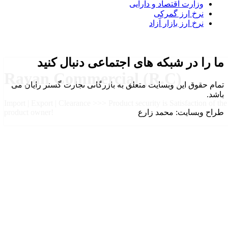
وزارت اقتصاد و دارایی
نرخ ارز گمرکی
نرخ ارز بازار آزاد
ما را در شبکه های اجتماعی دنبال کنید
Rayan Commercial (R.C)
تمام حقوق این وبسایت متعلق به بازرگانی تجارت گستر رایان می
باشد.
Import | Export | Clearance >>> Product security is Satisfaction of the
طراح وبسایت: محمد زارع
product owner!