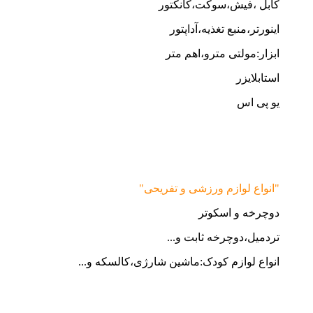
کابل ،فیش،سوکت،کانکتور
اینورتر،منبع تغذیه،آداپتور
ابزار:مولتی مترو،اهم متر
استابلایزر
یو پی اس
"انواع لوازم ورزشی و تفریحی"
دوچرخه و اسکوتر
تردمیل،دوچرخه ثابت و...
انواع لوازم کودک:ماشین شارژی،کالسکه و...