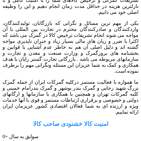
تشریفات گمرکی و ترخیص کالاهای شما را با امنیت کامل و با
نازلترین هزینه در حداقل مدت زمان انجام دهیم و این را وظیفه
اصلی خود می دانیم.
یکی از مهم ترین مسائل و نگرانی که بازرگانان، تولیدکنندگان،
واردکنندگان و صادرکنندگان محترم در تجارت بین المللی با آن
مواجه می شوند انجام تشریفات ترخیص کالا در گمرک می باشد که
اکثرا با ضرر و زیان های مالی بسیار زیاد و جبران ناپذیری مواجه
گشته اند و دلیل اصلی آن هم به خاطر عدم آشنایی با قوانین و
بخشنامه های بروزگمرک و وزارت صنعت و معدن و تجارت و
سازمانهای مربوطه می باشد . بازرگانی تجارت گستر رایان با هدف
همکاری و کمک به شما عزیزان این مسئله ونگرانی مهم را برطرف
نموده است.
ما همواره با فعالیت مستمر درکلیه گمرکات ایران از جمله گمرک
بزرگ شهید رجایی و گمرک بندر بوشهر و گمرک بندرامام خمینی و
کلیه گمرکات تهران و همچنین با همکاری با سازمانها و ارگانهای
دولتی و خصوصی و برقراری ارتباطات مستمر و قوی با آنها خدمات
ویژه و ارزنده ای به شما فعالان اقتصادی کشور عزیزمان ایران
ارائه نماییم.
امنیت کالا خشنودی صاحب کالا
سوابق به سال
+
0