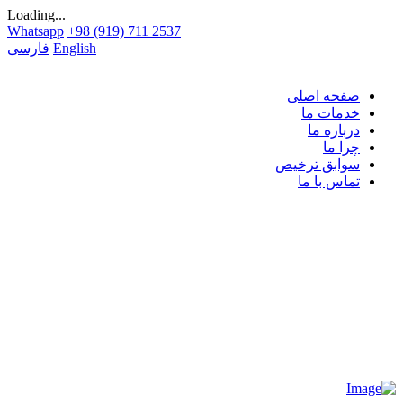
Loading...
Whatsapp
+98 (919) 711 2537
English
فارسی
صفحه اصلی
خدمات ما
درباره ما
چرا ما
سوابق ترخیص
تماس با ما