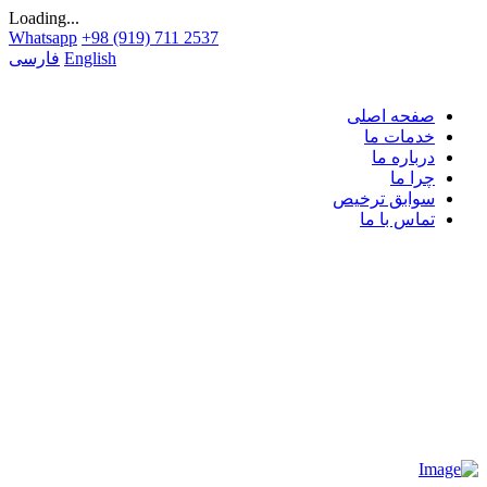
Loading...
Whatsapp
+98 (919) 711 2537
English
فارسی
صفحه اصلی
خدمات ما
درباره ما
چرا ما
سوابق ترخیص
تماس با ما