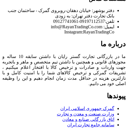
دفتر بوشهر:
خیابان دهقان-روبروی گمرک - ساختمان جنب
بانک تجارت
دفتر تهران:
به زودی
تلفن:
09197112537-09127741061
ایمیل:
info@RayanTradingCo.com
Instagram:RayanTradingCo
درباره ما
ما در بازرگانی تجارت گستر رایان با داشتن سابقه 10 ساله و
مجوزهای قانونی و همچنین با داشتن تیم متخصص و ماهر و باتجربه
جهت واردات و صادرات و ترخیص کالا با افتخار اعلام میکنیم ،
تشریفات گمرکی و ترخیص کالاهای شما را با امنیت کامل و با
نازلترین هزینه در حداقل مدت زمان انجام دهیم و این را وظیفه
اصلی خود می دانیم.
پیوندها
گمرک جمهوری اسلامی ایران
وزارت صنعت و معدن و تجارت
اتاق بازرگانی صنایع و معادن
سامانه جامع تجارت ایران