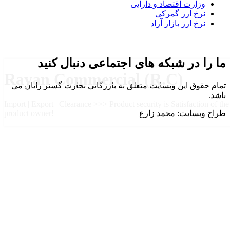
وزارت اقتصاد و دارایی
نرخ ارز گمرکی
نرخ ارز بازار آزاد
ما را در شبکه های اجتماعی دنبال کنید
Rayan Commercial (R.C)
تمام حقوق این وبسایت متعلق به بازرگانی تجارت گستر رایان می
باشد.
Import | Export | Clearance >>> Product security is Satisfaction of the
طراح وبسایت: محمد زارع
product owner!