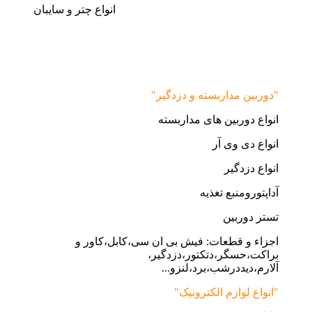
انواع چتر و سایبان
"دوربین مداربسته و دزدگیر"
انواع دوربین های مداربسته
انواع دی وی آر
انواع دزدگیر
آداپتورومنبع تغذیه
تستر دوربین
اجزاء و قطعات: فیش بی ان سی،کابل،کاور و
براکت،حسگر،دتکتور،دزدگیر،
آلارم،دیددرشب،برد،لنزو...
"انواع لوازم الکترونیک"