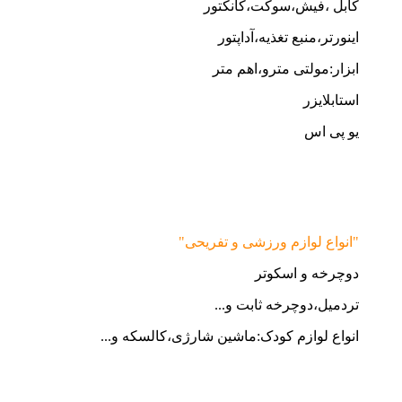
کابل ،فیش،سوکت،کانکتور
اینورتر،منبع تغذیه،آداپتور
ابزار:مولتی مترو،اهم متر
استابلایزر
یو پی اس
"انواع لوازم ورزشی و تفریحی"
دوچرخه و اسکوتر
تردمیل،دوچرخه ثابت و...
انواع لوازم کودک:ماشین شارژی،کالسکه و...