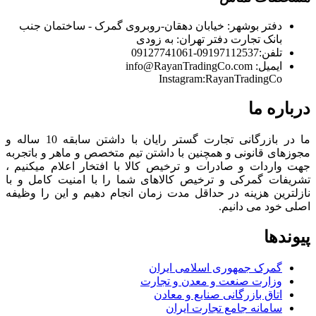
دفتر بوشهر:
خیابان دهقان-روبروی گمرک - ساختمان جنب
بانک تجارت
دفتر تهران:
به زودی
تلفن:
09197112537-09127741061
ایمیل:
info@RayanTradingCo.com
Instagram:RayanTradingCo
درباره ما
ما در بازرگانی تجارت گستر رایان با داشتن سابقه 10 ساله و
مجوزهای قانونی و همچنین با داشتن تیم متخصص و ماهر و باتجربه
جهت واردات و صادرات و ترخیص کالا با افتخار اعلام میکنیم ،
تشریفات گمرکی و ترخیص کالاهای شما را با امنیت کامل و با
نازلترین هزینه در حداقل مدت زمان انجام دهیم و این را وظیفه
اصلی خود می دانیم.
پیوندها
گمرک جمهوری اسلامی ایران
وزارت صنعت و معدن و تجارت
اتاق بازرگانی صنایع و معادن
سامانه جامع تجارت ایران