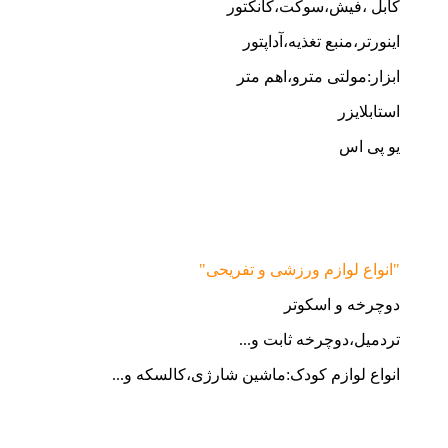
کابل ،فیش،سوکت،کانکتور
اینورتر،منبع تغذیه،آداپتور
ابزار:مولتی مترو،اهم متر
استابلایزر
یو پی اس
"انواع لوازم ورزشی و تفریحی"
دوچرخه و اسکوتر
تردمیل،دوچرخه ثابت و...
انواع لوازم کودک:ماشین شارژی،کالسکه و...