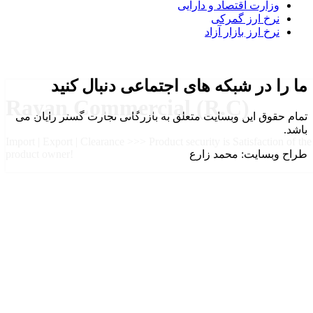
وزارت اقتصاد و دارایی
نرخ ارز گمرکی
نرخ ارز بازار آزاد
ما را در شبکه های اجتماعی دنبال کنید
Rayan Commercial (R.C)
تمام حقوق این وبسایت متعلق به بازرگانی تجارت گستر رایان می
باشد.
Import | Export | Clearance >>> Product security is Satisfaction of the
طراح وبسایت: محمد زارع
product owner!