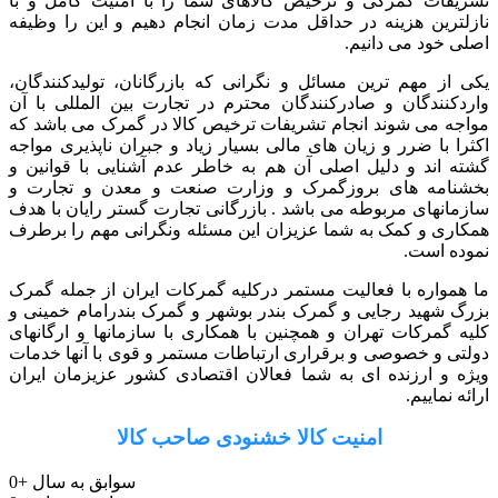
تشریفات گمرکی و ترخیص کالاهای شما را با امنیت کامل و با
نازلترین هزینه در حداقل مدت زمان انجام دهیم و این را وظیفه
اصلی خود می دانیم.
یکی از مهم ترین مسائل و نگرانی که بازرگانان، تولیدکنندگان،
واردکنندگان و صادرکنندگان محترم در تجارت بین المللی با آن
مواجه می شوند انجام تشریفات ترخیص کالا در گمرک می باشد که
اکثرا با ضرر و زیان های مالی بسیار زیاد و جبران ناپذیری مواجه
گشته اند و دلیل اصلی آن هم به خاطر عدم آشنایی با قوانین و
بخشنامه های بروزگمرک و وزارت صنعت و معدن و تجارت و
سازمانهای مربوطه می باشد . بازرگانی تجارت گستر رایان با هدف
همکاری و کمک به شما عزیزان این مسئله ونگرانی مهم را برطرف
نموده است.
ما همواره با فعالیت مستمر درکلیه گمرکات ایران از جمله گمرک
بزرگ شهید رجایی و گمرک بندر بوشهر و گمرک بندرامام خمینی و
کلیه گمرکات تهران و همچنین با همکاری با سازمانها و ارگانهای
دولتی و خصوصی و برقراری ارتباطات مستمر و قوی با آنها خدمات
ویژه و ارزنده ای به شما فعالان اقتصادی کشور عزیزمان ایران
ارائه نماییم.
امنیت کالا خشنودی صاحب کالا
سوابق به سال
+
0