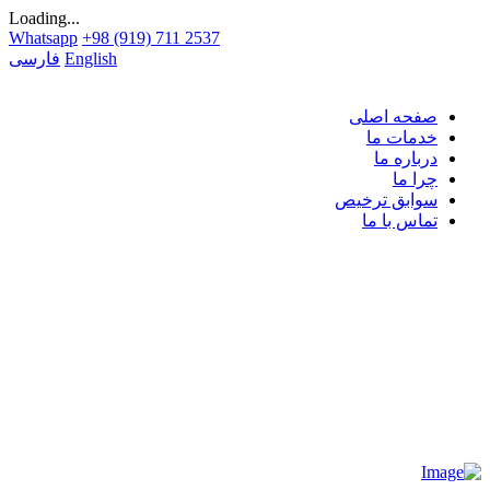
Loading...
Whatsapp
+98 (919) 711 2537
English
فارسی
صفحه اصلی
خدمات ما
درباره ما
چرا ما
سوابق ترخیص
تماس با ما