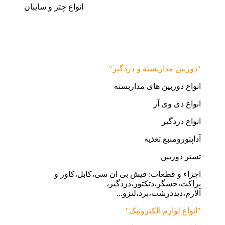
انواع چتر و سایبان
"دوربین مداربسته و دزدگیر"
انواع دوربین های مداربسته
انواع دی وی آر
انواع دزدگیر
آداپتورومنبع تغذیه
تستر دوربین
اجزاء و قطعات: فیش بی ان سی،کابل،کاور و
براکت،حسگر،دتکتور،دزدگیر،
آلارم،دیددرشب،برد،لنزو...
"انواع لوازم الکترونیک"