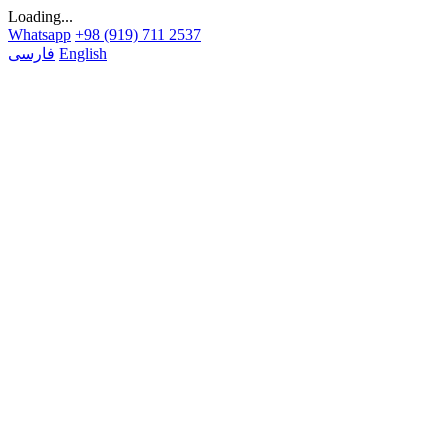
Loading...
Whatsapp
+98 (919) 711 2537
English
فارسی