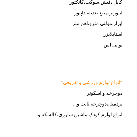
کابل ،فیش،سوکت،کانکتور
اینورتر،منبع تغذیه،آداپتور
ابزار:مولتی مترو،اهم متر
استابلایزر
یو پی اس
"انواع لوازم ورزشی و تفریحی"
دوچرخه و اسکوتر
تردمیل،دوچرخه ثابت و...
انواع لوازم کودک:ماشین شارژی،کالسکه و...