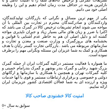
تشریفات گمرکی و ترخیص کالاهای شما را با امنیت کامل و با
نازلترین هزینه در حداقل مدت زمان انجام دهیم و این را وظیفه
اصلی خود می دانیم.
یکی از مهم ترین مسائل و نگرانی که بازرگانان، تولیدکنندگان،
واردکنندگان و صادرکنندگان محترم در تجارت بین المللی با آن
مواجه می شوند انجام تشریفات ترخیص کالا در گمرک می باشد که
اکثرا با ضرر و زیان های مالی بسیار زیاد و جبران ناپذیری مواجه
گشته اند و دلیل اصلی آن هم به خاطر عدم آشنایی با قوانین و
بخشنامه های بروزگمرک و وزارت صنعت و معدن و تجارت و
سازمانهای مربوطه می باشد . بازرگانی تجارت گستر رایان با هدف
همکاری و کمک به شما عزیزان این مسئله ونگرانی مهم را برطرف
نموده است.
ما همواره با فعالیت مستمر درکلیه گمرکات ایران از جمله گمرک
بزرگ شهید رجایی و گمرک بندر بوشهر و گمرک بندرامام خمینی و
کلیه گمرکات تهران و همچنین با همکاری با سازمانها و ارگانهای
دولتی و خصوصی و برقراری ارتباطات مستمر و قوی با آنها خدمات
ویژه و ارزنده ای به شما فعالان اقتصادی کشور عزیزمان ایران
ارائه نماییم.
امنیت کالا خشنودی صاحب کالا
سوابق به سال
+
0