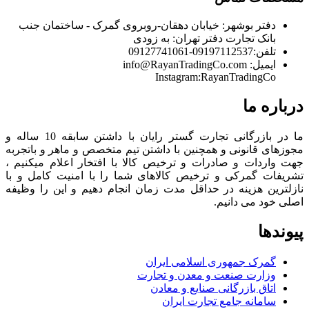
دفتر بوشهر:
خیابان دهقان-روبروی گمرک - ساختمان جنب
بانک تجارت
دفتر تهران:
به زودی
تلفن:
09197112537-09127741061
ایمیل:
info@RayanTradingCo.com
Instagram:RayanTradingCo
درباره ما
ما در بازرگانی تجارت گستر رایان با داشتن سابقه 10 ساله و
مجوزهای قانونی و همچنین با داشتن تیم متخصص و ماهر و باتجربه
جهت واردات و صادرات و ترخیص کالا با افتخار اعلام میکنیم ،
تشریفات گمرکی و ترخیص کالاهای شما را با امنیت کامل و با
نازلترین هزینه در حداقل مدت زمان انجام دهیم و این را وظیفه
اصلی خود می دانیم.
پیوندها
گمرک جمهوری اسلامی ایران
وزارت صنعت و معدن و تجارت
اتاق بازرگانی صنایع و معادن
سامانه جامع تجارت ایران