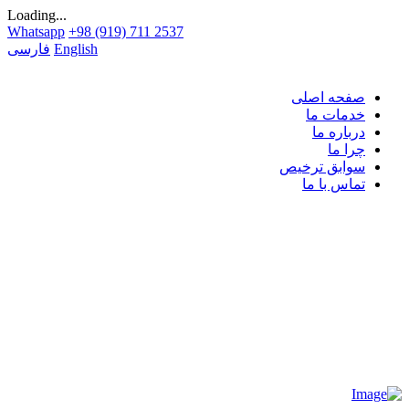
Loading...
Whatsapp
+98 (919) 711 2537
English
فارسی
صفحه اصلی
خدمات ما
درباره ما
چرا ما
سوابق ترخیص
تماس با ما