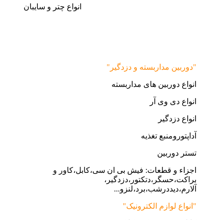
انواع چتر و سایبان
"دوربین مداربسته و دزدگیر"
انواع دوربین های مداربسته
انواع دی وی آر
انواع دزدگیر
آداپتورومنبع تغذیه
تستر دوربین
اجزاء و قطعات: فیش بی ان سی،کابل،کاور و
براکت،حسگر،دتکتور،دزدگیر،
آلارم،دیددرشب،برد،لنزو...
"انواع لوازم الکترونیک"