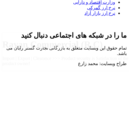
وزارت اقتصاد و دارایی
نرخ ارز گمرکی
نرخ ارز بازار آزاد
ما را در شبکه های اجتماعی دنبال کنید
Rayan Commercial (R.C)
تمام حقوق این وبسایت متعلق به بازرگانی تجارت گستر رایان می
باشد.
Import | Export | Clearance >>> Product security is Satisfaction of the
طراح وبسایت: محمد زارع
product owner!