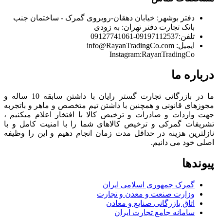
دفتر بوشهر:
خیابان دهقان-روبروی گمرک - ساختمان جنب
بانک تجارت
دفتر تهران:
به زودی
تلفن:
09197112537-09127741061
ایمیل:
info@RayanTradingCo.com
Instagram:RayanTradingCo
درباره ما
ما در بازرگانی تجارت گستر رایان با داشتن سابقه 10 ساله و
مجوزهای قانونی و همچنین با داشتن تیم متخصص و ماهر و باتجربه
جهت واردات و صادرات و ترخیص کالا با افتخار اعلام میکنیم ،
تشریفات گمرکی و ترخیص کالاهای شما را با امنیت کامل و با
نازلترین هزینه در حداقل مدت زمان انجام دهیم و این را وظیفه
اصلی خود می دانیم.
پیوندها
گمرک جمهوری اسلامی ایران
وزارت صنعت و معدن و تجارت
اتاق بازرگانی صنایع و معادن
سامانه جامع تجارت ایران