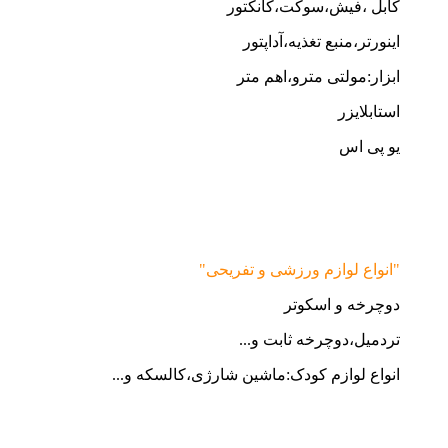
کابل ،فیش،سوکت،کانکتور
اینورتر،منبع تغذیه،آداپتور
ابزار:مولتی مترو،اهم متر
استابلایزر
یو پی اس
"انواع لوازم ورزشی و تفریحی"
دوچرخه و اسکوتر
تردمیل،دوچرخه ثابت و...
انواع لوازم کودک:ماشین شارژی،کالسکه و...