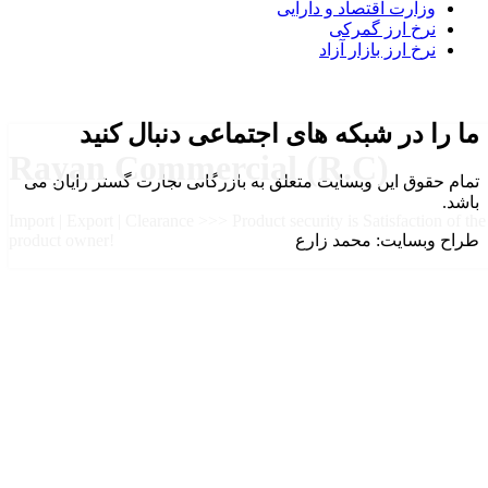
وزارت اقتصاد و دارایی
نرخ ارز گمرکی
نرخ ارز بازار آزاد
ما را در شبکه های اجتماعی دنبال کنید
Rayan Commercial (R.C)
تمام حقوق این وبسایت متعلق به بازرگانی تجارت گستر رایان می
باشد.
Import | Export | Clearance >>> Product security is Satisfaction of the
طراح وبسایت: محمد زارع
product owner!