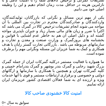
تشریفات گمرکی و ترخیص کالاهای شما را با امنیت کامل و با
نازلترین هزینه در حداقل مدت زمان انجام دهیم و این را وظیفه
اصلی خود می دانیم.
یکی از مهم ترین مسائل و نگرانی که بازرگانان، تولیدکنندگان،
واردکنندگان و صادرکنندگان محترم در تجارت بین المللی با آن
مواجه می شوند انجام تشریفات ترخیص کالا در گمرک می باشد که
اکثرا با ضرر و زیان های مالی بسیار زیاد و جبران ناپذیری مواجه
گشته اند و دلیل اصلی آن هم به خاطر عدم آشنایی با قوانین و
بخشنامه های بروزگمرک و وزارت صنعت و معدن و تجارت و
سازمانهای مربوطه می باشد . بازرگانی تجارت گستر رایان با هدف
همکاری و کمک به شما عزیزان این مسئله ونگرانی مهم را برطرف
نموده است.
ما همواره با فعالیت مستمر درکلیه گمرکات ایران از جمله گمرک
بزرگ شهید رجایی و گمرک بندر بوشهر و گمرک بندرامام خمینی و
کلیه گمرکات تهران و همچنین با همکاری با سازمانها و ارگانهای
دولتی و خصوصی و برقراری ارتباطات مستمر و قوی با آنها خدمات
ویژه و ارزنده ای به شما فعالان اقتصادی کشور عزیزمان ایران
ارائه نماییم.
امنیت کالا خشنودی صاحب کالا
سوابق به سال
+
0