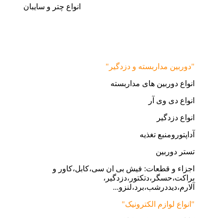
انواع چتر و سایبان
"دوربین مداربسته و دزدگیر"
انواع دوربین های مداربسته
انواع دی وی آر
انواع دزدگیر
آداپتورومنبع تغذیه
تستر دوربین
اجزاء و قطعات: فیش بی ان سی،کابل،کاور و
براکت،حسگر،دتکتور،دزدگیر،
آلارم،دیددرشب،برد،لنزو...
"انواع لوازم الکترونیک"