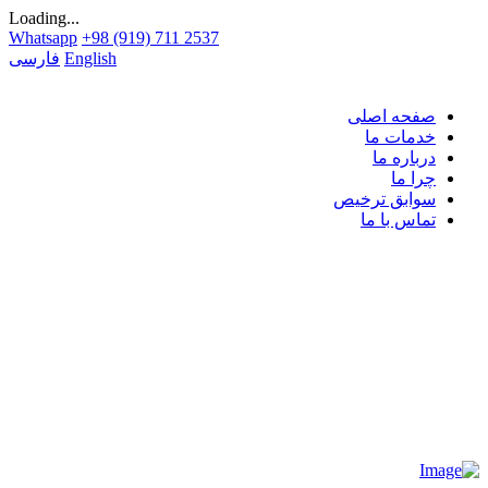
Loading...
Whatsapp
+98 (919) 711 2537
English
فارسی
صفحه اصلی
خدمات ما
درباره ما
چرا ما
سوابق ترخیص
تماس با ما