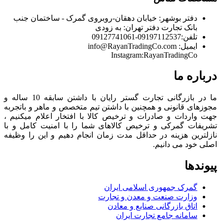
دفتر بوشهر:
خیابان دهقان-روبروی گمرک - ساختمان جنب
بانک تجارت
دفتر تهران:
به زودی
تلفن:
09197112537-09127741061
ایمیل:
info@RayanTradingCo.com
Instagram:RayanTradingCo
درباره ما
ما در بازرگانی تجارت گستر رایان با داشتن سابقه 10 ساله و
مجوزهای قانونی و همچنین با داشتن تیم متخصص و ماهر و باتجربه
جهت واردات و صادرات و ترخیص کالا با افتخار اعلام میکنیم ،
تشریفات گمرکی و ترخیص کالاهای شما را با امنیت کامل و با
نازلترین هزینه در حداقل مدت زمان انجام دهیم و این را وظیفه
اصلی خود می دانیم.
پیوندها
گمرک جمهوری اسلامی ایران
وزارت صنعت و معدن و تجارت
اتاق بازرگانی صنایع و معادن
سامانه جامع تجارت ایران