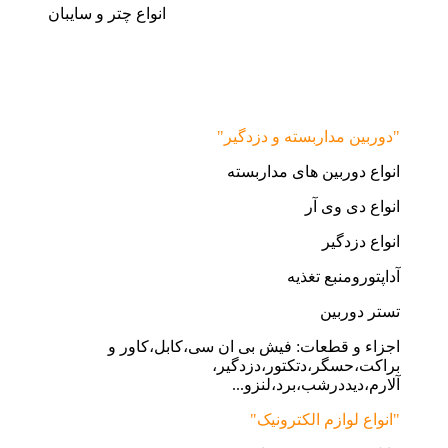
انواع چتر و سایبان
"دوربین مداربسته و دزدگیر"
انواع دوربین های مداربسته
انواع دی وی آر
انواع دزدگیر
آداپتورومنبع تغذیه
تستر دوربین
اجزاء و قطعات: فیش بی ان سی،کابل،کاور و
براکت،حسگر،دتکتور،دزدگیر،
آلارم،دیددرشب،برد،لنزو...
"انواع لوازم الکترونیک"