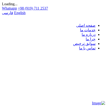
Loading...
Whatsapp
+98 (919) 711 2537
English
فارسی
صفحه اصلی
خدمات ما
درباره ما
چرا ما
سوابق ترخیص
تماس با ما