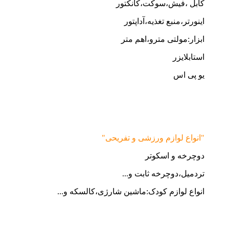
کابل ،فیش،سوکت،کانکتور
اینورتر،منبع تغذیه،آداپتور
ابزار:مولتی مترو،اهم متر
استابلایزر
یو پی اس
"انواع لوازم ورزشی و تفریحی"
دوچرخه و اسکوتر
تردمیل،دوچرخه ثابت و...
انواع لوازم کودک:ماشین شارژی،کالسکه و...