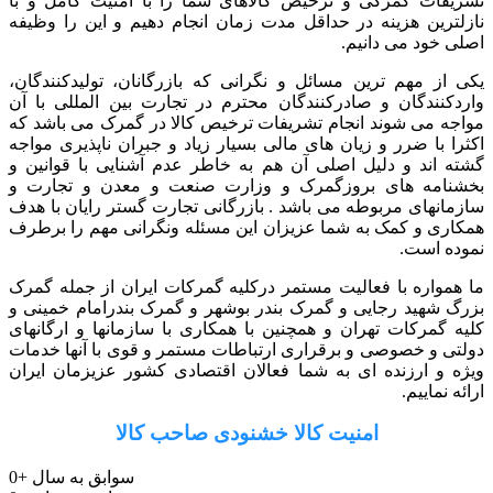
تشریفات گمرکی و ترخیص کالاهای شما را با امنیت کامل و با
نازلترین هزینه در حداقل مدت زمان انجام دهیم و این را وظیفه
اصلی خود می دانیم.
یکی از مهم ترین مسائل و نگرانی که بازرگانان، تولیدکنندگان،
واردکنندگان و صادرکنندگان محترم در تجارت بین المللی با آن
مواجه می شوند انجام تشریفات ترخیص کالا در گمرک می باشد که
اکثرا با ضرر و زیان های مالی بسیار زیاد و جبران ناپذیری مواجه
گشته اند و دلیل اصلی آن هم به خاطر عدم آشنایی با قوانین و
بخشنامه های بروزگمرک و وزارت صنعت و معدن و تجارت و
سازمانهای مربوطه می باشد . بازرگانی تجارت گستر رایان با هدف
همکاری و کمک به شما عزیزان این مسئله ونگرانی مهم را برطرف
نموده است.
ما همواره با فعالیت مستمر درکلیه گمرکات ایران از جمله گمرک
بزرگ شهید رجایی و گمرک بندر بوشهر و گمرک بندرامام خمینی و
کلیه گمرکات تهران و همچنین با همکاری با سازمانها و ارگانهای
دولتی و خصوصی و برقراری ارتباطات مستمر و قوی با آنها خدمات
ویژه و ارزنده ای به شما فعالان اقتصادی کشور عزیزمان ایران
ارائه نماییم.
امنیت کالا خشنودی صاحب کالا
سوابق به سال
+
0