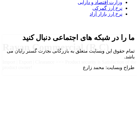
وزارت اقتصاد و دارایی
نرخ ارز گمرکی
نرخ ارز بازار آزاد
ما را در شبکه های اجتماعی دنبال کنید
Rayan Commercial (R.C)
تمام حقوق این وبسایت متعلق به بازرگانی تجارت گستر رایان می
باشد.
Import | Export | Clearance >>> Product security is Satisfaction of the
طراح وبسایت: محمد زارع
product owner!