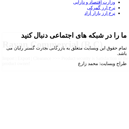
وزارت اقتصاد و دارایی
نرخ ارز گمرکی
نرخ ارز بازار آزاد
ما را در شبکه های اجتماعی دنبال کنید
Rayan Commercial (R.C)
تمام حقوق این وبسایت متعلق به بازرگانی تجارت گستر رایان می
باشد.
Import | Export | Clearance >>> Product security is Satisfaction of the
طراح وبسایت: محمد زارع
product owner!