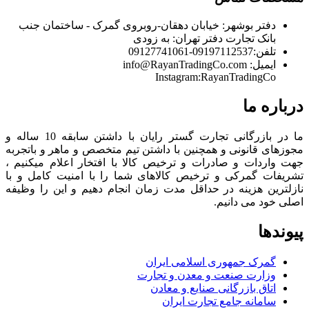
دفتر بوشهر:
خیابان دهقان-روبروی گمرک - ساختمان جنب
بانک تجارت
دفتر تهران:
به زودی
تلفن:
09197112537-09127741061
ایمیل:
info@RayanTradingCo.com
Instagram:RayanTradingCo
درباره ما
ما در بازرگانی تجارت گستر رایان با داشتن سابقه 10 ساله و
مجوزهای قانونی و همچنین با داشتن تیم متخصص و ماهر و باتجربه
جهت واردات و صادرات و ترخیص کالا با افتخار اعلام میکنیم ،
تشریفات گمرکی و ترخیص کالاهای شما را با امنیت کامل و با
نازلترین هزینه در حداقل مدت زمان انجام دهیم و این را وظیفه
اصلی خود می دانیم.
پیوندها
گمرک جمهوری اسلامی ایران
وزارت صنعت و معدن و تجارت
اتاق بازرگانی صنایع و معادن
سامانه جامع تجارت ایران