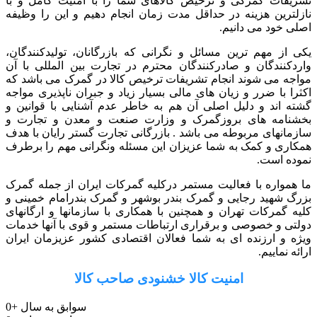
تشریفات گمرکی و ترخیص کالاهای شما را با امنیت کامل و با
نازلترین هزینه در حداقل مدت زمان انجام دهیم و این را وظیفه
اصلی خود می دانیم.
یکی از مهم ترین مسائل و نگرانی که بازرگانان، تولیدکنندگان،
واردکنندگان و صادرکنندگان محترم در تجارت بین المللی با آن
مواجه می شوند انجام تشریفات ترخیص کالا در گمرک می باشد که
اکثرا با ضرر و زیان های مالی بسیار زیاد و جبران ناپذیری مواجه
گشته اند و دلیل اصلی آن هم به خاطر عدم آشنایی با قوانین و
بخشنامه های بروزگمرک و وزارت صنعت و معدن و تجارت و
سازمانهای مربوطه می باشد . بازرگانی تجارت گستر رایان با هدف
همکاری و کمک به شما عزیزان این مسئله ونگرانی مهم را برطرف
نموده است.
ما همواره با فعالیت مستمر درکلیه گمرکات ایران از جمله گمرک
بزرگ شهید رجایی و گمرک بندر بوشهر و گمرک بندرامام خمینی و
کلیه گمرکات تهران و همچنین با همکاری با سازمانها و ارگانهای
دولتی و خصوصی و برقراری ارتباطات مستمر و قوی با آنها خدمات
ویژه و ارزنده ای به شما فعالان اقتصادی کشور عزیزمان ایران
ارائه نماییم.
امنیت کالا خشنودی صاحب کالا
سوابق به سال
+
0