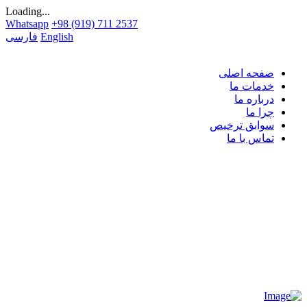
Loading...
Whatsapp
+98 (919) 711 2537
English
فارسی
صفحه اصلی
خدمات ما
درباره ما
چرا ما
سوابق ترخیص
تماس با ما