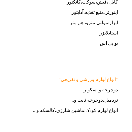
کابل ،فیش،سوکت،کانکتور
اینورتر،منبع تغذیه،آداپتور
ابزار:مولتی مترو،اهم متر
استابلایزر
یو پی اس
"انواع لوازم ورزشی و تفریحی"
دوچرخه و اسکوتر
تردمیل،دوچرخه ثابت و...
انواع لوازم کودک:ماشین شارژی،کالسکه و...