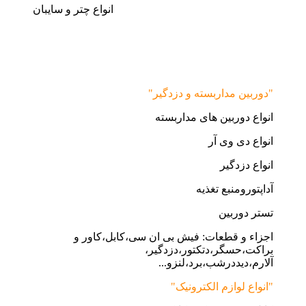
انواع چتر و سایبان
"دوربین مداربسته و دزدگیر"
انواع دوربین های مداربسته
انواع دی وی آر
انواع دزدگیر
آداپتورومنبع تغذیه
تستر دوربین
اجزاء و قطعات: فیش بی ان سی،کابل،کاور و
براکت،حسگر،دتکتور،دزدگیر،
آلارم،دیددرشب،برد،لنزو...
"انواع لوازم الکترونیک"