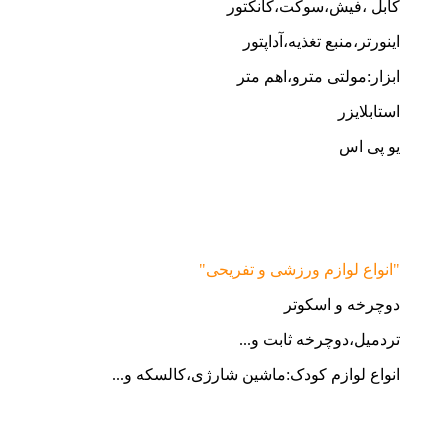
کابل ،فیش،سوکت،کانکتور
اینورتر،منبع تغذیه،آداپتور
ابزار:مولتی مترو،اهم متر
استابلایزر
یو پی اس
"انواع لوازم ورزشی و تفریحی"
دوچرخه و اسکوتر
تردمیل،دوچرخه ثابت و...
انواع لوازم کودک:ماشین شارژی،کالسکه و...