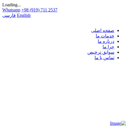
Loading...
Whatsapp
+98 (919) 711 2537
English
فارسی
صفحه اصلی
خدمات ما
درباره ما
چرا ما
سوابق ترخیص
تماس با ما