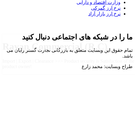
وزارت اقتصاد و دارایی
نرخ ارز گمرکی
نرخ ارز بازار آزاد
ما را در شبکه های اجتماعی دنبال کنید
Rayan Commercial (R.C)
تمام حقوق این وبسایت متعلق به بازرگانی تجارت گستر رایان می
باشد.
Import | Export | Clearance >>> Product security is Satisfaction of the
طراح وبسایت: محمد زارع
product owner!