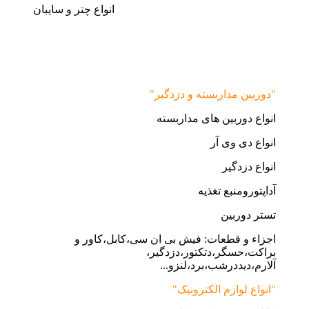
انواع چتر و سایبان
"دوربین مداربسته و دزدگیر"
انواع دوربین های مداربسته
انواع دی وی آر
انواع دزدگیر
آداپتورومنبع تغذیه
تستر دوربین
اجزاء و قطعات: فیش بی ان سی،کابل،کاور و
براکت،حسگر،دتکتور،دزدگیر،
آلارم،دیددرشب،برد،لنزو...
"انواع لوازم الکترونیک"