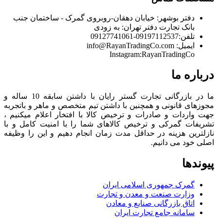
دفتر بوشهر:
خیابان دهقان-روبروی گمرک - ساختمان جنب
بانک تجارت
دفتر تهران:
به زودی
تلفن:
09197112537-09127741061
ایمیل:
info@RayanTradingCo.com
Instagram:RayanTradingCo
درباره ما
ما در بازرگانی تجارت گستر رایان با داشتن سابقه 10 ساله و
مجوزهای قانونی و همچنین با داشتن تیم متخصص و ماهر و باتجربه
جهت واردات و صادرات و ترخیص کالا با افتخار اعلام میکنیم ،
تشریفات گمرکی و ترخیص کالاهای شما را با امنیت کامل و با
نازلترین هزینه در حداقل مدت زمان انجام دهیم و این را وظیفه
اصلی خود می دانیم.
پیوندها
گمرک جمهوری اسلامی ایران
وزارت صنعت و معدن و تجارت
اتاق بازرگانی صنایع و معادن
سامانه جامع تجارت ایران