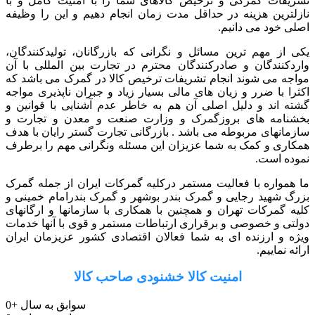
تشریفات گمرکی و ترخیص کالاهای شما را با امنیت کامل و با
نازلترین هزینه در حداقل مدت زمان انجام دهیم و این را وظیفه
اصلی خود می دانیم.
یکی از مهم ترین مسائل و نگرانی که بازرگانان، تولیدکنندگان،
واردکنندگان و صادرکنندگان محترم در تجارت بین المللی با آن
مواجه می شوند انجام تشریفات ترخیص کالا در گمرک می باشد که
اکثرا با ضرر و زیان های مالی بسیار زیاد و جبران ناپذیری مواجه
گشته اند و دلیل اصلی آن هم به خاطر عدم آشنایی با قوانین و
بخشنامه های بروزگمرک و وزارت صنعت و معدن و تجارت و
سازمانهای مربوطه می باشد . بازرگانی تجارت گستر رایان با هدف
همکاری و کمک به شما عزیزان این مسئله ونگرانی مهم را برطرف
نموده است.
ما همواره با فعالیت مستمر درکلیه گمرکات ایران از جمله گمرک
بزرگ شهید رجایی و گمرک بندر بوشهر و گمرک بندرامام خمینی و
کلیه گمرکات تهران و همچنین با همکاری با سازمانها و ارگانهای
دولتی و خصوصی و برقراری ارتباطات مستمر و قوی با آنها خدمات
ویژه و ارزنده ای به شما فعالان اقتصادی کشور عزیزمان ایران
ارائه نماییم.
امنیت کالا خشنودی صاحب کالا
سوابق به سال
+
0