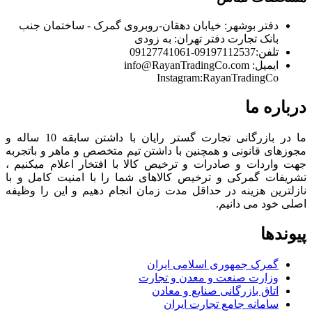
دفتر بوشهر:
خیابان دهقان-روبروی گمرک - ساختمان جنب
بانک تجارت
دفتر تهران:
به زودی
تلفن:
09197112537-09127741061
ایمیل:
info@RayanTradingCo.com
Instagram:RayanTradingCo
درباره ما
ما در بازرگانی تجارت گستر رایان با داشتن سابقه 10 ساله و
مجوزهای قانونی و همچنین با داشتن تیم متخصص و ماهر و باتجربه
جهت واردات و صادرات و ترخیص کالا با افتخار اعلام میکنیم ،
تشریفات گمرکی و ترخیص کالاهای شما را با امنیت کامل و با
نازلترین هزینه در حداقل مدت زمان انجام دهیم و این را وظیفه
اصلی خود می دانیم.
پیوندها
گمرک جمهوری اسلامی ایران
وزارت صنعت و معدن و تجارت
اتاق بازرگانی صنایع و معادن
سامانه جامع تجارت ایران