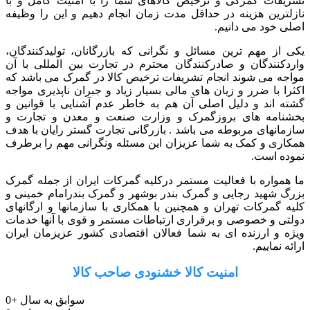
تشریفات گمرکی و ترخیص کالاهای شما را با امنیت کامل و با
نازلترین هزینه در حداقل مدت زمان انجام دهیم و این را وظیفه
اصلی خود می دانیم.
یکی از مهم ترین مسائل و نگرانی که بازرگانان، تولیدکنندگان،
واردکنندگان و صادرکنندگان محترم در تجارت بین المللی با آن
مواجه می شوند انجام تشریفات ترخیص کالا در گمرک می باشد که
اکثرا با ضرر و زیان های مالی بسیار زیاد و جبران ناپذیری مواجه
گشته اند و دلیل اصلی آن هم به خاطر عدم آشنایی با قوانین و
بخشنامه های بروزگمرک و وزارت صنعت و معدن و تجارت و
سازمانهای مربوطه می باشد . بازرگانی تجارت گستر رایان با هدف
همکاری و کمک به شما عزیزان این مسئله ونگرانی مهم را برطرف
نموده است.
ما همواره با فعالیت مستمر درکلیه گمرکات ایران از جمله گمرک
بزرگ شهید رجایی و گمرک بندر بوشهر و گمرک بندرامام خمینی و
کلیه گمرکات تهران و همچنین با همکاری با سازمانها و ارگانهای
دولتی و خصوصی و برقراری ارتباطات مستمر و قوی با آنها خدمات
ویژه و ارزنده ای به شما فعالان اقتصادی کشور عزیزمان ایران
ارائه نماییم.
امنیت کالا خشنودی صاحب کالا
سوابق به سال
+
0