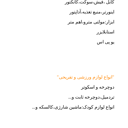
کابل ،فیش،سوکت،کانکتور
اینورتر،منبع تغذیه،آداپتور
ابزار:مولتی مترو،اهم متر
استابلایزر
یو پی اس
"انواع لوازم ورزشی و تفریحی"
دوچرخه و اسکوتر
تردمیل،دوچرخه ثابت و...
انواع لوازم کودک:ماشین شارژی،کالسکه و...