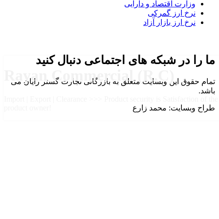
وزارت اقتصاد و دارایی
نرخ ارز گمرکی
نرخ ارز بازار آزاد
ما را در شبکه های اجتماعی دنبال کنید
Rayan Commercial (R.C)
تمام حقوق این وبسایت متعلق به بازرگانی تجارت گستر رایان می
باشد.
Import | Export | Clearance >>> Product security is Satisfaction of the
طراح وبسایت: محمد زارع
product owner!