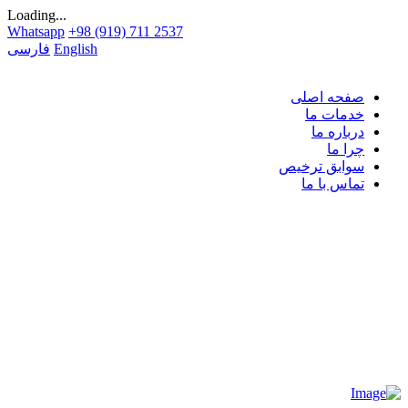
Loading...
Whatsapp
+98 (919) 711 2537
English
فارسی
صفحه اصلی
خدمات ما
درباره ما
چرا ما
سوابق ترخیص
تماس با ما