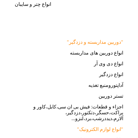
انواع چتر و سایبان
"دوربین مداربسته و دزدگیر"
انواع دوربین های مداربسته
انواع دی وی آر
انواع دزدگیر
آداپتورومنبع تغذیه
تستر دوربین
اجزاء و قطعات: فیش بی ان سی،کابل،کاور و
براکت،حسگر،دتکتور،دزدگیر،
آلارم،دیددرشب،برد،لنزو...
"انواع لوازم الکترونیک"